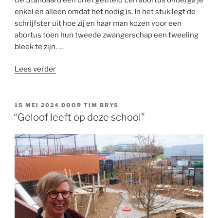
Libanon”
enkel en alleen omdat het nodig is. In het stuk legt de
schrijfster uit hoe zij en haar man kozen voor een
abortus toen hun tweede zwangerschap een tweeling
bleek te zijn. …
“Een
Lees verder
beter
debat:
hoe
GEPLAATST
15 MEI 2024
DOOR
TIM BRYS
OP
maken
“Geloof leeft op deze school”
we
abortus
onnodig?”