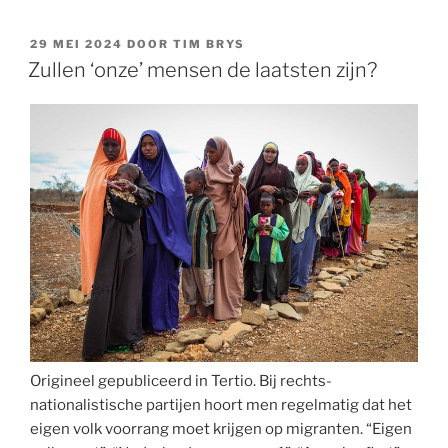
aan
barmhartigheid
GEPLAATST
29 MEI 2024
DOOR
TIM BRYS
OP
maakt
Zullen ‘onze’ mensen de laatsten zijn?
werknemers
ziek”
Origineel gepubliceerd in Tertio. Bij rechts-
nationalistische partijen hoort men regelmatig dat het
eigen volk voorrang moet krijgen op migranten. “Eigen