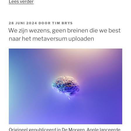
“Een
Lees verder
lofzang
op
de
GEPLAATST
28 JUNI 2024
DOOR
TIM BRYS
OP
achterblijvers
We zijn wezens, geen breinen die we best
in
naar het metaversum uploaden
Libanon”
Origineel gepubliceerd in De Morgen. Apple lanceerde