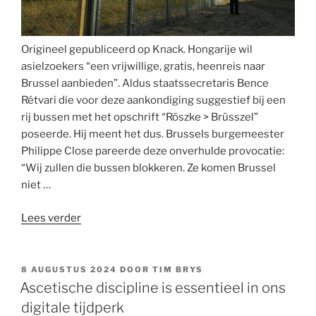
Origineel gepubliceerd op Knack. Hongarije wil
asielzoekers “een vrijwillige, gratis, heenreis naar
Brussel aanbieden”. Aldus staatssecretaris Bence
Rétvari die voor deze aankondiging suggestief bij een
rij bussen met het opschrift “Röszke > Brüsszel”
poseerde. Hij meent het dus. Brussels burgemeester
Philippe Close pareerde deze onverhulde provocatie:
“Wij zullen die bussen blokkeren. Ze komen Brussel
niet …
“Asielzoekers
Lees verder
voor
de
politieke
GEPLAATST
8 AUGUSTUS 2024
DOOR
TIM BRYS
OP
bus
Ascetische discipline is essentieel in ons
gooien?
digitale tijdperk