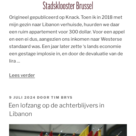
Origineel gepubliceerd op Knack. Toen ik in 2018 met
mijn gezin naar Libanon verhuisde, huurden we daar
een ruim appartement voor 300 dollar. Voor een appel
en een ei dus, aangezien ons inkomen naar Westerse
standaard was. Een jaar later zette ‘s lands economie
een gestage implosie in, en door de devaluatie van de
lira …
“Op
Lees verder
zoek
naar
een
GEPLAATST
9 JULI 2024
DOOR
TIM BRYS
OP
vastgoedmirakel
Een lofzang op de achterblijvers in
in
Libanon
Brussel”