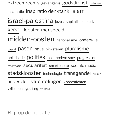
godsdienst
extreemrechts
gevangenis
halloween
islam
inspiratio denktank
incarnatie
israel-palestina
jezus
kapitalisme
kerk
kerst
klooster
mensbeeld
midden-oosten
onderwijs
nationalisme
pasen
pluralisme
paus
pinksteren
pascal
politiek
polarisatie
postmodernisme
progressief
seculariteit
sociale media
smartphone
reformatie
stadsklooster
transgender
technologie
trump
vluchtelingen
universiteit
vredestichten
vrije meningsuiting
vrijheid
Blijf op de hoogte