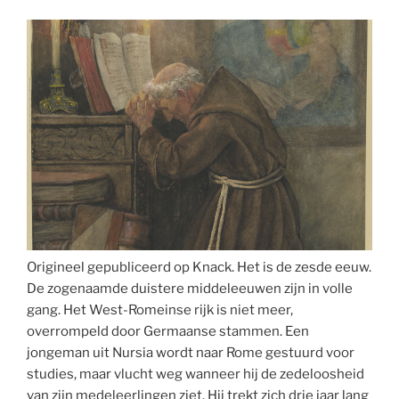
Mensen
zijn
mensen,
zelfs
als
je
vindt
dat
er
geen
plaats
voor
hen
Origineel gepubliceerd op Knack. Het is de zesde eeuw.
is
De zogenaamde duistere middeleeuwen zijn in volle
in
gang. Het West-Romeinse rijk is niet meer,
je
overrompeld door Germaanse stammen. Een
land”
jongeman uit Nursia wordt naar Rome gestuurd voor
studies, maar vlucht weg wanneer hij de zedeloosheid
van zijn medeleerlingen ziet. Hij trekt zich drie jaar lang