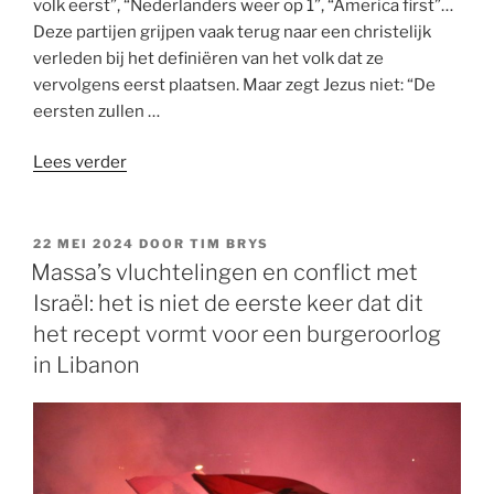
volk eerst”, “Nederlanders weer op 1”, “America first”…
Deze partijen grijpen vaak terug naar een christelijk
verleden bij het definiëren van het volk dat ze
vervolgens eerst plaatsen. Maar zegt Jezus niet: “De
eersten zullen …
“Zullen
Lees verder
‘onze’
mensen
de
GEPLAATST
22 MEI 2024
DOOR
TIM BRYS
OP
laatsten
Massa’s vluchtelingen en conflict met
zijn?”
Israël: het is niet de eerste keer dat dit
het recept vormt voor een burgeroorlog
in Libanon