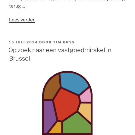
terug …
“Ascetische
Lees verder
discipline
is
essentieel
GEPLAATST
15 JULI 2024
DOOR
TIM BRYS
OP
in
Op zoek naar een vastgoedmirakel in
ons
Brussel
digitale
tijdperk”