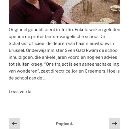
Origineel gepubliceerd in Tertio. Enkele weken geleden
opende de protestants-evangelische school De
Schatkist officieel de deuren van haar nieuwbouw in
Brussel. Onderwijsminister Sven Gatz kwam de school
inhuldigden, die enkele jaren voordien nog een advies
tot sluiten kreeg. “Ons traject is een aaneenschakeling
van wonderen”, zegt directrice Jorien Creemers. Hoe is
de school aan de …
““Geloof
Lees verder
leeft
op
deze
school””
Berichten
Vorige
Volg
Pagina
4