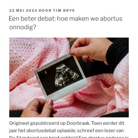
en
conflict
GEPLAATST
22 MEI 2024
DOOR
TIM BRYS
OP
met
Een beter debat: hoe maken we abortus
Israël:
onnodig?
het
is
niet
de
eerste
keer
dat
dit
het
recept
vormt
voor
een
Origineel gepubliceerd op Doorbraak. Toen eerder dit
burgeroorlog
jaar het abortusdebat oplaaide, schreef een lezer van
in
De Standaard een brief getiteld Een abortus onderga je