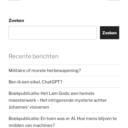
pagina
pagi
paginering
Zoeken
Zoeken
Recente berichten
Militaire of morele herbewapening?
Ben ik een eikel, ChatGPT?
Boekpublicatie: Het Lam Gods: een hemels
meesterwerk – Het intrigerende mysterie achter
Johannes’ visioenen
Boekpublicatie: En toen was er AI. Hoe mens blijven te
midden van machines?