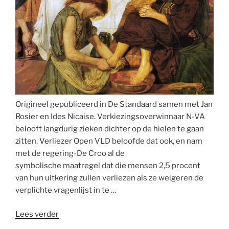
metaversum
uploaden”
Origineel gepubliceerd in De Standaard samen met Jan
Rosier en Ides Nicaise. Verkiezingsoverwinnaar N-VA
belooft langdurig zieken dichter op de hielen te gaan
zitten. Verliezer Open VLD beloofde dat ook, en nam
met de regering-De Croo al de
symbolische maatregel dat die mensen 2,5 procent
van hun uitkering zullen verliezen als ze weigeren de
verplichte vragenlijst in te …
“Een
Lees verder
gebrek