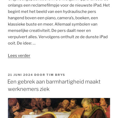
onlangs een reclamefilmpje voor de nieuwste iPad. Het
begint met het beeld van een hydraulische pers
hangend boven een piano, camera’s, boeken, een
klassieke buste en meer. Allemaal symbolen van
menselijke creativiteit. De pers daalt neer en
verpulvert alles. Vervolgens onthult ze de dunste iPad
ooit. De idee: …
“We
Lees verder
zijn
wezens,
geen
GEPLAATST
21 JUNI 2024
DOOR
TIM BRYS
OP
breinen
Een gebrek aan barmhartigheid maakt
die
werknemers ziek
we
best
naar
het