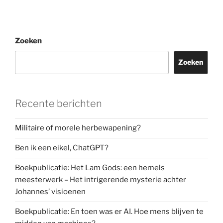
wat
als
(extreem)links
Zoeken
(extreem)rechts
groot
Zoeken
gemaakt
heeft?”
Recente berichten
Militaire of morele herbewapening?
Ben ik een eikel, ChatGPT?
Boekpublicatie: Het Lam Gods: een hemels
meesterwerk – Het intrigerende mysterie achter
Johannes’ visioenen
Boekpublicatie: En toen was er AI. Hoe mens blijven te