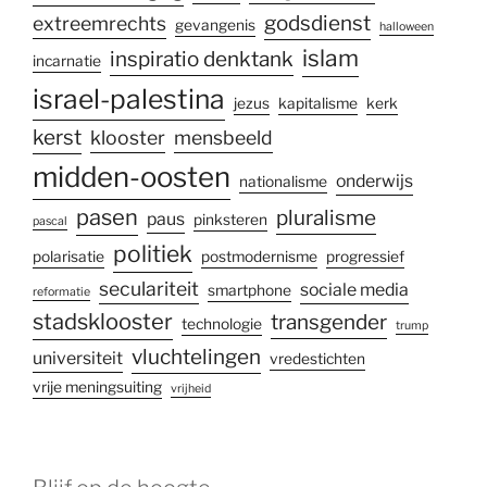
godsdienst
extreemrechts
gevangenis
halloween
islam
inspiratio denktank
incarnatie
israel-palestina
jezus
kapitalisme
kerk
kerst
klooster
mensbeeld
midden-oosten
onderwijs
nationalisme
pasen
pluralisme
paus
pinksteren
pascal
politiek
polarisatie
postmodernisme
progressief
seculariteit
sociale media
smartphone
reformatie
stadsklooster
transgender
technologie
trump
vluchtelingen
universiteit
vredestichten
vrije meningsuiting
vrijheid