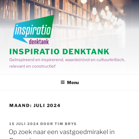
Spring
naar
de
inhoud
INSPIRATIO DENKTANK
Geïnspireerd en inspirerend, waarde(n)vol en cultuurkritisch,
relevant en constructief
Menu
MAAND:
JULI 2024
GEPLAATST
15 JULI 2024
DOOR
TIM BRYS
OP
Op zoek naar een vastgoedmirakel in