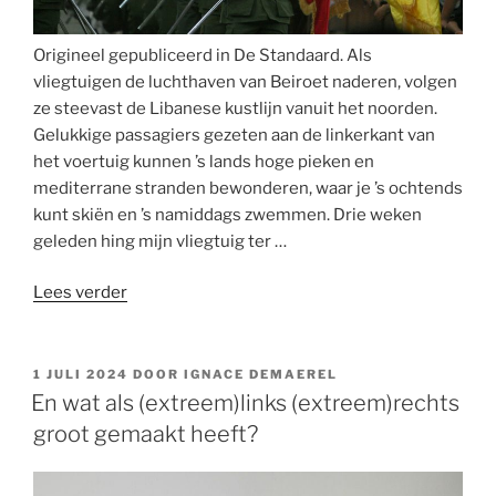
Origineel gepubliceerd in De Standaard. Als
vliegtuigen de luchthaven van Beiroet naderen, volgen
ze steevast de Libanese kustlijn vanuit het noorden.
Gelukkige passagiers gezeten aan de linkerkant van
het voertuig kunnen ’s lands hoge pieken en
mediterrane stranden bewonderen, waar je ’s ochtends
kunt skiën en ’s namiddags zwemmen. Drie weken
geleden hing mijn vliegtuig ter …
“Een
Lees verder
lofzang
op
de
GEPLAATST
1 JULI 2024
DOOR
IGNACE DEMAEREL
OP
achterblijvers
En wat als (extreem)links (extreem)rechts
in
groot gemaakt heeft?
Libanon”