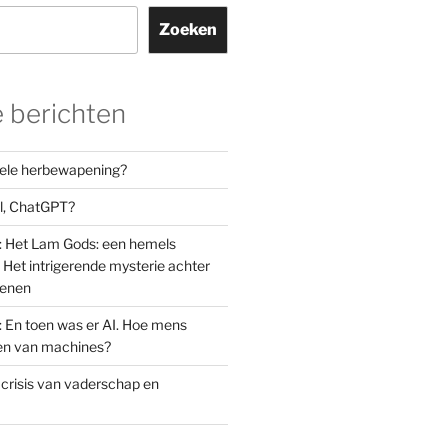
Zoeken
 berichten
orele herbewapening?
el, ChatGPT?
: Het Lam Gods: een hemels
Het intrigerende mysterie achter
oenen
: En toen was er AI. Hoe mens
den van machines?
 crisis van vaderschap en