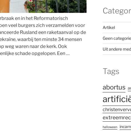
Categor
rbraak en in het Reformatorisch
 toen veel burgers zich verzamelden voor
Artikel
anceerde Rusland een raketaanval op de
Geen categori
ekraïne, waarbij ten minste 34 mensen
p weg waren naar de kerk. Ook
Uit andere med
enlijke schade opgelopen. Een …
Tags
abortus
a
artifici
christenverv
extreemrec
incarn
halloween