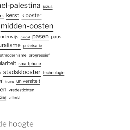
ael-palestina
jezus
kerst
klooster
rk
midden-oosten
pasen
nderwijs
paus
pascal
uralisme
polarisatie
stmodernisme
progressief
lariteit
smartphone
stadsklooster
a
technologie
r
universiteit
trump
gen
vredestichten
ting
vrijheid
 de hoogte