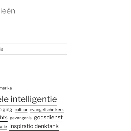
ieën
e
ia
merika
ële intelligentie
olging
cultuur
evangelische kerk
godsdienst
hts
gevangenis
inspiratio denktank
atie