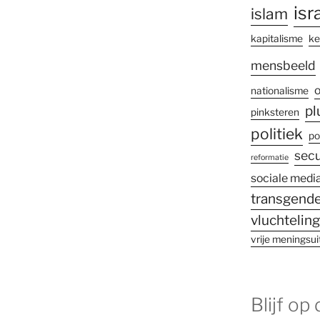
isr
islam
kapitalisme
ke
mensbeeld
o
nationalisme
pl
pinksteren
politiek
po
secu
reformatie
sociale medi
transgende
vluchtelin
vrije meningsui
Blijf op