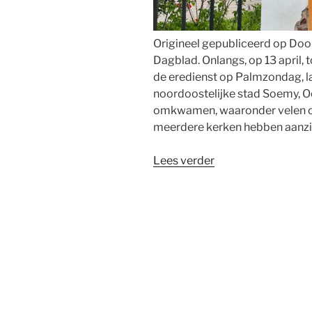
Origineel gepubliceerd op Doo
Dagblad. Onlangs, op 13 april,
de eredienst op Palmzondag, l
noordoostelijke stad Soemy, O
omkwamen, waaronder velen o
meerdere kerken hebben aanzi
“Rusland,
Lees verder
Oekraïne
en
geloofsvrijheid
in
oorlogstijd”