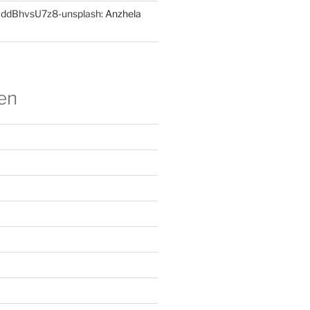
BddBhvsU7z8-unsplash:
Anzhela
en