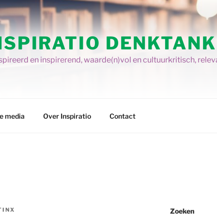
NSPIRATIO DENKTANK
pireerd en inspirerend, waarde(n)vol en cultuurkritisch, relev
re media
Over Inspiratio
Contact
TINX
Zoeken