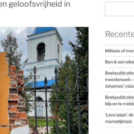
n geloofsvrijheid in
Recente
Militaire of m
Ben ik een eik
Boekpublicatie
meesterwerk – 
Johannes’ visi
Boekpublicatie
blijven te mid
‘Leve papa’: de
mannelijkheid