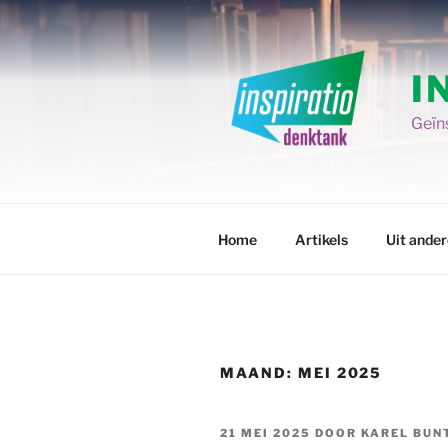
Spring
naar
de
I
inhoud
Geïns
Home
Artikels
Uit ande
MAAND:
MEI 2025
GEPLAATST
21 MEI 2025
DOOR
KAREL BUN
OP