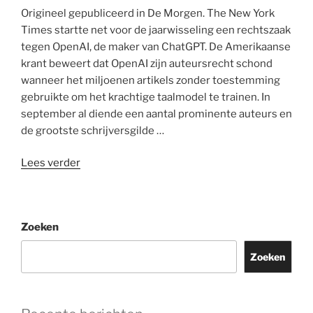
Origineel gepubliceerd in De Morgen. The New York
Times startte net voor de jaarwisseling een rechtszaak
tegen OpenAI, de maker van ChatGPT. De Amerikaanse
krant beweert dat OpenAI zijn auteursrecht schond
wanneer het miljoenen artikels zonder toestemming
gebruikte om het krachtige taalmodel te trainen. In
september al diende een aantal prominente auteurs en
de grootste schrijversgilde …
“Wat
Lees verder
ChatGPT
doet
is
Zoeken
geen
cultuur
Zoeken
maar
platte
commerce”