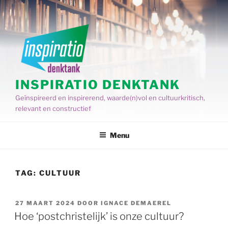
Spring
naar
de
inhoud
INSPIRATIO DENKTANK
Geïnspireerd en inspirerend, waarde(n)vol en cultuurkritisch,
relevant en constructief
Menu
TAG:
CULTUUR
GEPLAATST
27 MAART 2024
DOOR
IGNACE DEMAEREL
OP
Hoe ‘postchristelijk’ is onze cultuur?