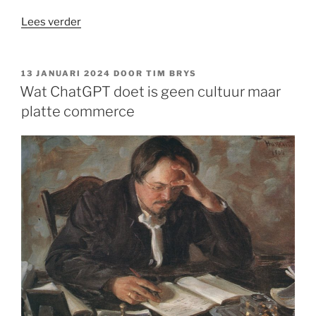
“Hoe
Lees verder
‘postchristelijk’
is
onze
GEPLAATST
13 JANUARI 2024
DOOR
TIM BRYS
OP
cultuur?”
Wat ChatGPT doet is geen cultuur maar
platte commerce