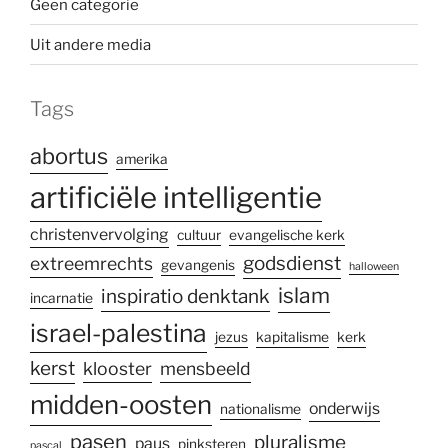
Geen categorie
Uit andere media
Tags
abortus
amerika
artificiële intelligentie
christenvervolging
cultuur
evangelische kerk
godsdienst
extreemrechts
gevangenis
halloween
islam
inspiratio denktank
incarnatie
israel-palestina
jezus
kapitalisme
kerk
kerst
klooster
mensbeeld
midden-oosten
onderwijs
nationalisme
pasen
pluralisme
paus
pinksteren
pascal