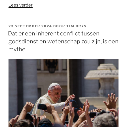
“Het
Lees verder
probleem
van
de
GEPLAATST
23 SEPTEMBER 2024
DOOR
TIM BRYS
OP
VUB:
Dat er een inherent conflict tussen
religie
godsdienst en wetenschap zou zijn, is een
wil
mythe
maar
niet
uitsterven”