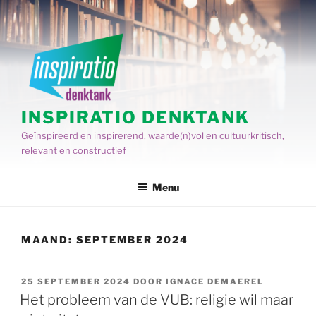
Spring
naar
de
inhoud
INSPIRATIO DENKTANK
Geïnspireerd en inspirerend, waarde(n)vol en cultuurkritisch,
relevant en constructief
Menu
MAAND:
SEPTEMBER 2024
GEPLAATST
25 SEPTEMBER 2024
DOOR
IGNACE DEMAEREL
OP
Het probleem van de VUB: religie wil maar