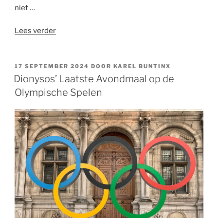
niet …
“Asielzoekers
Lees verder
voor
de
politieke
GEPLAATST
17 SEPTEMBER 2024
DOOR
KAREL BUNTINX
OP
bus
Dionysos’ Laatste Avondmaal op de
gooien?
Olympische Spelen
Mensen
zijn
mensen,
zelfs
als
je
vindt
dat
er
geen
plaats