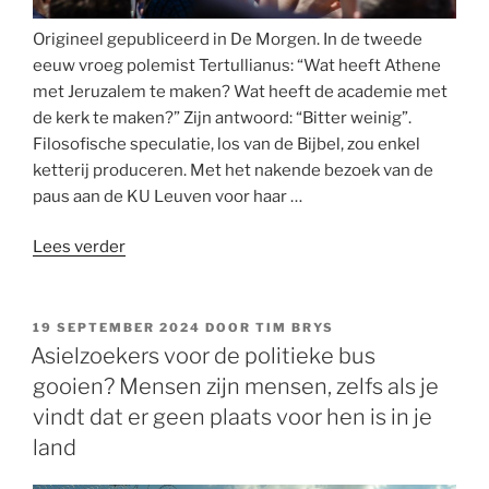
Origineel gepubliceerd in De Morgen. In de tweede
eeuw vroeg polemist Tertullianus: “Wat heeft Athene
met Jeruzalem te maken? Wat heeft de academie met
de kerk te maken?” Zijn antwoord: “Bitter weinig”.
Filosofische speculatie, los van de Bijbel, zou enkel
ketterij produceren. Met het nakende bezoek van de
paus aan de KU Leuven voor haar …
“Dat
Lees verder
er
een
inherent
GEPLAATST
19 SEPTEMBER 2024
DOOR
TIM BRYS
OP
conflict
Asielzoekers voor de politieke bus
tussen
gooien? Mensen zijn mensen, zelfs als je
godsdienst
vindt dat er geen plaats voor hen is in je
en
land
wetenschap
zou