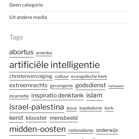
Geen categorie
Uit andere media
Tags
abortus
amerika
artificiële intelligentie
christenvervolging
cultuur
evangelische kerk
godsdienst
extreemrechts
gevangenis
halloween
islam
inspiratio denktank
incarnatie
israel-palestina
jezus
kapitalisme
kerk
kerst
klooster
mensbeeld
midden-oosten
onderwijs
nationalisme