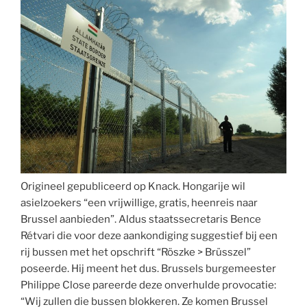
zijn,
is
een
mythe”
Origineel gepubliceerd op Knack. Hongarije wil
asielzoekers “een vrijwillige, gratis, heenreis naar
Brussel aanbieden”. Aldus staatssecretaris Bence
Rétvari die voor deze aankondiging suggestief bij een
rij bussen met het opschrift “Röszke > Brüsszel”
poseerde. Hij meent het dus. Brussels burgemeester
Philippe Close pareerde deze onverhulde provocatie:
“Wij zullen die bussen blokkeren. Ze komen Brussel