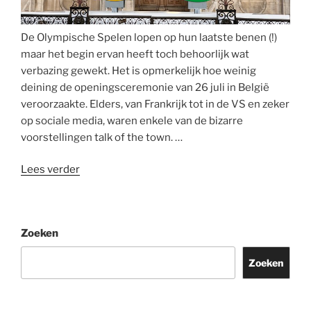
voor
hen
De Olympische Spelen lopen op hun laatste benen (!)
is
maar het begin ervan heeft toch behoorlijk wat
in
verbazing gewekt. Het is opmerkelijk hoe weinig
je
deining de openingsceremonie van 26 juli in België
land”
veroorzaakte. Elders, van Frankrijk tot in de VS en zeker
op sociale media, waren enkele van de bizarre
voorstellingen talk of the town. …
“Dionysos’
Lees verder
Laatste
Avondmaal
op
Zoeken
de
Olympische
Zoeken
Spelen”