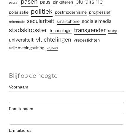
pasen
pluralisme
paus
pinksteren
pascal
politiek
polarisatie
postmodernisme
progressief
seculariteit
sociale media
smartphone
reformatie
stadsklooster
transgender
technologie
trump
vluchtelingen
universiteit
vredestichten
vrije meningsuiting
vrijheid
Blijf op de hoogte