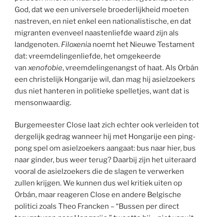
God, dat we een universele broederlijkheid moeten
nastreven, en niet enkel een nationalistische, en dat
migranten evenveel naastenliefde waard zijn als
landgenoten.
Filoxenia
noemt het Nieuwe Testament
dat: vreemdelingenliefde, het omgekeerde
van
xenofobie
, vreemdelingenangst of haat. Als Orbán
een christelijk Hongarije wil, dan mag hij asielzoekers
dus niet hanteren in politieke spelletjes, want dat is
mensonwaardig.
Burgemeester Close laat zich echter ook verleiden tot
dergelijk gedrag wanneer hij met Hongarije een ping-
pong spel om asielzoekers aangaat: bus naar hier, bus
naar ginder, bus weer terug? Daarbij zijn het uiteraard
vooral de asielzoekers die de slagen te verwerken
zullen krijgen. We kunnen dus wel kritiek uiten op
Orbán, maar reageren Close en andere Belgische
politici zoals Theo Francken – “Bussen per direct