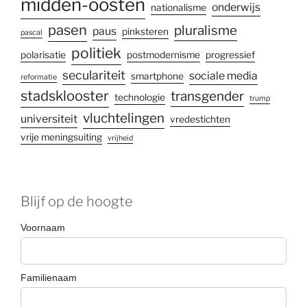
midden-oosten
onderwijs
nationalisme
pasen
pluralisme
paus
pinksteren
pascal
politiek
polarisatie
postmodernisme
progressief
seculariteit
sociale media
smartphone
reformatie
stadsklooster
transgender
technologie
trump
vluchtelingen
universiteit
vredestichten
vrije meningsuiting
vrijheid
Blijf op de hoogte