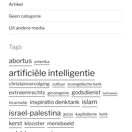
Artikel
Geen categorie
Uit andere media
Tags
abortus
amerika
artificiële intelligentie
christenvervolging
cultuur
evangelische kerk
godsdienst
extreemrechts
gevangenis
halloween
islam
inspiratio denktank
incarnatie
israel-palestina
jezus
kapitalisme
kerk
kerst
klooster
mensbeeld