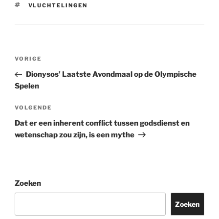
TAGS
VLUCHTELINGEN
Berichtnavigatie
Vorig
VORIGE
bericht
Dionysos’ Laatste Avondmaal op de Olympische
Spelen
Volgend
VOLGENDE
bericht
Dat er een inherent conflict tussen godsdienst en
wetenschap zou zijn, is een mythe
Zoeken
Zoeken