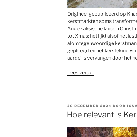
Origineel gepubliceerd op Knack
kerstmarkten soms transformee
Angelsaksische landen Christm
tot Xmas: het lijkt alsof het l
alomtegenwoordige kerstman h
gepleegd en het kerstekind ve
aarde’ is vervangen door het n
“Het
Lees verder
kerstekind
en
moderne
idolen:
GEPLAATST
26 DECEMBER 2024
DOOR
IGN
ware
OP
Hoe relevant is Ke
grootheid
komt
beter