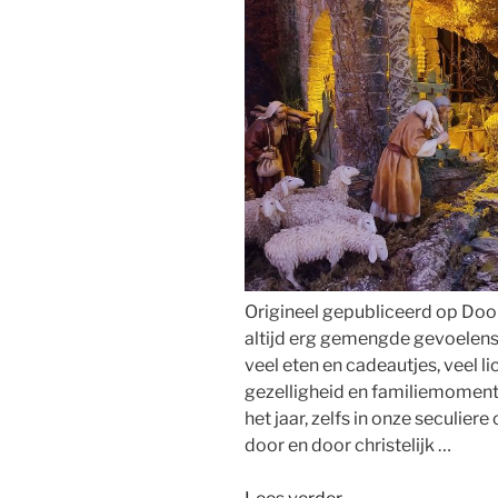
tot
zijn
recht
in
eenvoud”
Origineel gepubliceerd op Door
altijd erg gemengde gevoelens 
veel eten en cadeautjes, veel li
gezelligheid en familiemomente
het jaar, zelfs in onze seculier
door en door christelijk …
“Hoe