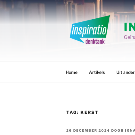
Spring
naar
de
I
inhoud
Geïns
Home
Artikels
Uit ande
TAG:
KERST
GEPLAATST
26 DECEMBER 2024
DOOR
IGN
OP