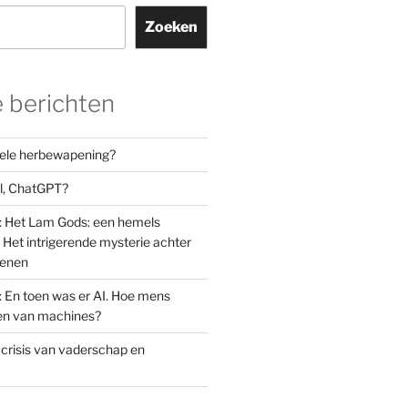
Zoeken
 berichten
orele herbewapening?
el, ChatGPT?
: Het Lam Gods: een hemels
Het intrigerende mysterie achter
oenen
: En toen was er AI. Hoe mens
den van machines?
 crisis van vaderschap en