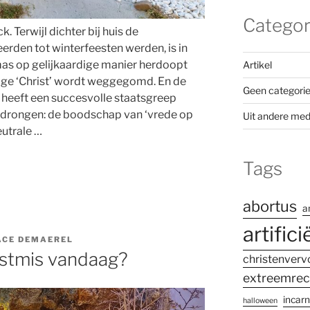
Categor
. Terwijl dichter bij huis de
rden tot winterfeesten werden, is in
as op gelijkaardige manier herdoopt
Artikel
astige ‘Christ’ wordt weggegomd. En de
Geen categori
eeft een succesvolle staatsgreep
rdrongen: de boodschap van ‘vrede op
Uit andere med
eutrale …
Tags
abortus
a
artifici
ACE DEMAEREL
rstmis vandaag?
christenverv
extreemrec
incarn
halloween