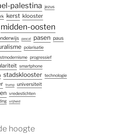
ael-palestina
jezus
kerst
klooster
rk
midden-oosten
pasen
nderwijs
paus
pascal
uralisme
polarisatie
stmodernisme
progressief
lariteit
smartphone
stadsklooster
a
technologie
r
universiteit
trump
gen
vredestichten
ting
vrijheid
 de hoogte