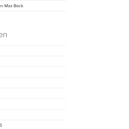
n:
Max Beck
en
5