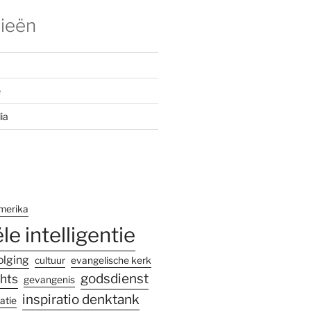
ieën
e
ia
merika
ële intelligentie
olging
cultuur
evangelische kerk
godsdienst
hts
gevangenis
inspiratio denktank
atie