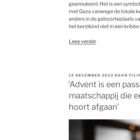
geannuleerd. Het is een symbo
met Gaza vanwege de lokale ker
anders in de geboorteplaats va
het kerstkind niet in een kribbe
“In
Lees verder
2023
zou
Jezus
geboren
GEPLAATST
19 DECEMBER 2023
DOOR
FILI
worden
OP
‘Advent is een pas
onder
maatschappij die ee
het
puin
hoort afgaan’
in
Gaza”