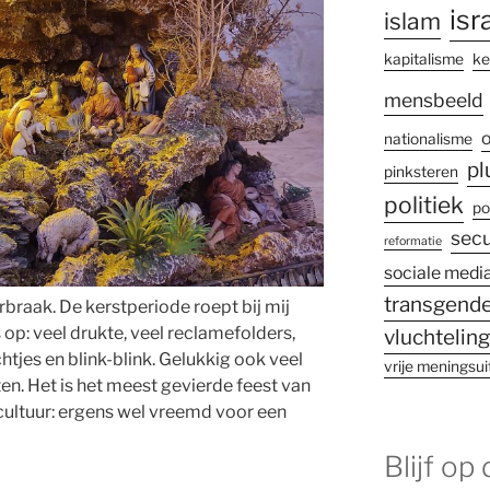
isr
islam
kapitalisme
ke
mensbeeld
o
nationalisme
pl
pinksteren
politiek
po
secu
reformatie
sociale medi
transgende
braak. De kerstperiode roept bij mij
op: veel drukte, veel reclamefolders,
vluchtelin
chtjes en blink-blink. Gelukkig ook veel
vrije meningsui
n. Het is het meest gevierde feest van
e cultuur: ergens wel vreemd voor een
Blijf op