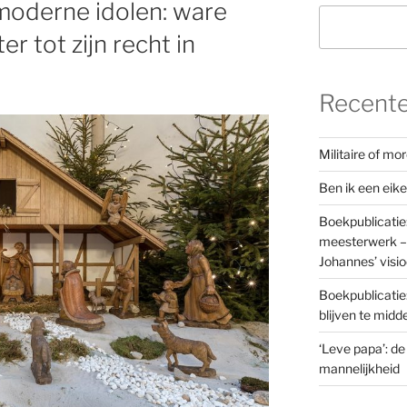
moderne idolen: ware
r tot zijn recht in
Recente
Militaire of m
Ben ik een eik
Boekpublicatie
meesterwerk – 
Johannes’ visi
Boekpublicatie
blijven te mid
‘Leve papa’: de
mannelijkheid