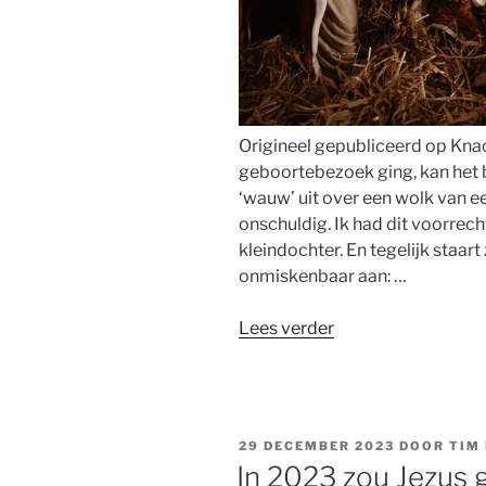
Origineel gepubliceerd op Knac
geboortebezoek ging, kan het 
‘wauw’ uit over een wolk van ee
onschuldig. Ik had dit voorrec
kleindochter. En tegelijk staart
onmiskenbaar aan: …
“Naar
Lees verder
de
kern
van
Kerst:
GEPLAATST
29 DECEMBER 2023
DOOR
TIM
over
OP
In 2023 zou Jezus
een