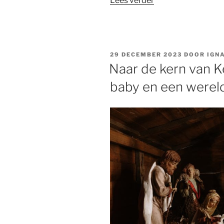
Lees verder
relevant
is
Kerstmis
vandaag?”
GEPLAATST
29 DECEMBER 2023
DOOR
IGN
OP
Naar de kern van K
baby en een wereld