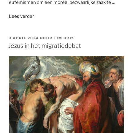
eufemismen om een moreel bezwaarlijke zaak te …
“Bekommer
Lees verder
u
om
wie
GEPLAATST
3 APRIL 2024
DOOR
TIM BRYS
OP
levensmoe
Jezus in het migratiedebat
is”