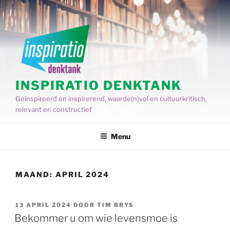
Spring
naar
de
inhoud
INSPIRATIO DENKTANK
Geïnspireerd en inspirerend, waarde(n)vol en cultuurkritisch,
relevant en constructief
Menu
MAAND:
APRIL 2024
GEPLAATST
13 APRIL 2024
DOOR
TIM BRYS
OP
Bekommer u om wie levensmoe is