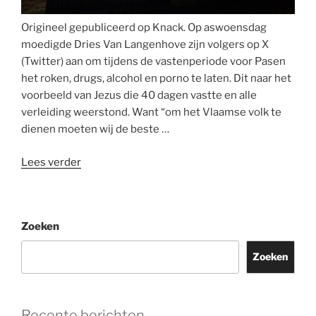
Origineel gepubliceerd op Knack. Op aswoensdag
moedigde Dries Van Langenhove zijn volgers op X
(Twitter) aan om tijdens de vastenperiode voor Pasen
het roken, drugs, alcohol en porno te laten. Dit naar het
voorbeeld van Jezus die 40 dagen vastte en alle
verleiding weerstond. Want “om het Vlaamse volk te
dienen moeten wij de beste …
“‘Pasen
Lees verder
volgens
extreemrechts?
Nationalistische
Zoeken
boodschap
strookt
Zoeken
vaak
niet
met
Recente berichten
wat