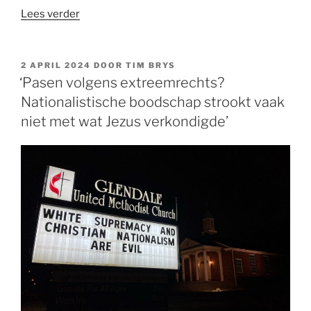
“‘Pasen
Lees verder
en
het
christelijke
GEPLAATST
2 APRIL 2024
DOOR
TIM BRYS
OP
ideaal
‘Pasen volgens extreemrechts?
van
Nationalistische boodschap strookt vaak
zelfopoffering:
niet met wat Jezus verkondigde’
wat
wanneer
liefde
pijn
doet?’”