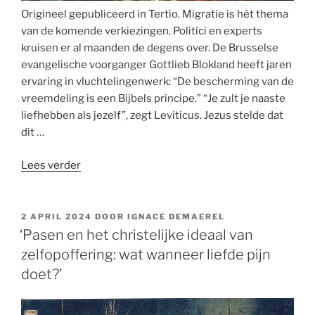
Origineel gepubliceerd in Tertio. Migratie is hét thema
van de komende verkiezingen. Politici en experts
kruisen er al maanden de degens over. De Brusselse
evangelische voorganger Gottlieb Blokland heeft jaren
ervaring in vluchtelingenwerk: “De bescherming van de
vreemdeling is een Bijbels principe.” “Je zult je naaste
liefhebben als jezelf”, zegt Leviticus. Jezus stelde dat
dit …
“Jezus
Lees verder
in
het
migratiedebat”
GEPLAATST
2 APRIL 2024
DOOR
IGNACE DEMAEREL
OP
‘Pasen en het christelijke ideaal van
zelfopoffering: wat wanneer liefde pijn
doet?’