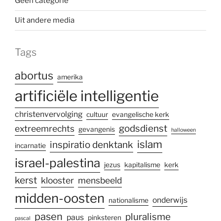
Geen categorie
Uit andere media
Tags
abortus
amerika
artificiële intelligentie
christenvervolging
cultuur
evangelische kerk
godsdienst
extreemrechts
gevangenis
halloween
islam
inspiratio denktank
incarnatie
israel-palestina
jezus
kapitalisme
kerk
kerst
klooster
mensbeeld
midden-oosten
onderwijs
nationalisme
pasen
pluralisme
paus
pinksteren
pascal