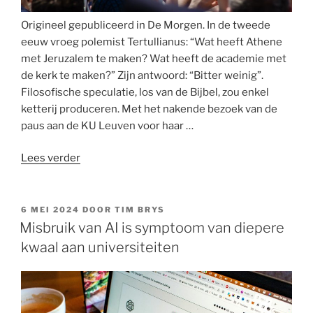
Origineel gepubliceerd in De Morgen. In de tweede
eeuw vroeg polemist Tertullianus: “Wat heeft Athene
met Jeruzalem te maken? Wat heeft de academie met
de kerk te maken?” Zijn antwoord: “Bitter weinig”.
Filosofische speculatie, los van de Bijbel, zou enkel
ketterij produceren. Met het nakende bezoek van de
paus aan de KU Leuven voor haar …
“Dat
Lees verder
er
een
inherent
GEPLAATST
6 MEI 2024
DOOR
TIM BRYS
OP
conflict
Misbruik van AI is symptoom van diepere
tussen
kwaal aan universiteiten
godsdienst
en
wetenschap
zou