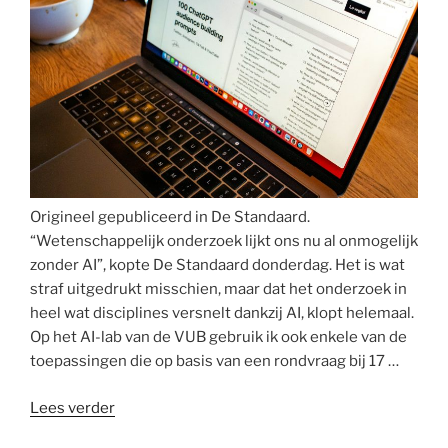
zijn,
is
een
mythe”
Origineel gepubliceerd in De Standaard.
“Wetenschappelijk onderzoek lijkt ons nu al onmogelijk
zonder AI”, kopte De Standaard donderdag. Het is wat
straf uitgedrukt misschien, maar dat het onderzoek in
heel wat disciplines versnelt dankzij AI, klopt helemaal.
Op het AI-lab van de VUB gebruik ik ook enkele van de
toepassingen die op basis van een rondvraag bij 17 …
“Misbruik
Lees verder
van