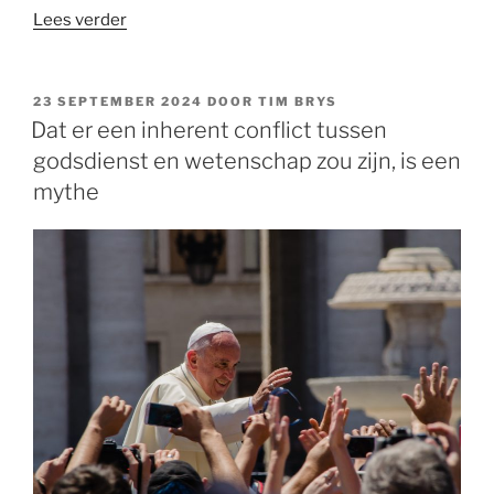
“Het
Lees verder
probleem
van
de
GEPLAATST
23 SEPTEMBER 2024
DOOR
TIM BRYS
OP
VUB:
Dat er een inherent conflict tussen
religie
godsdienst en wetenschap zou zijn, is een
wil
mythe
maar
niet
uitsterven”