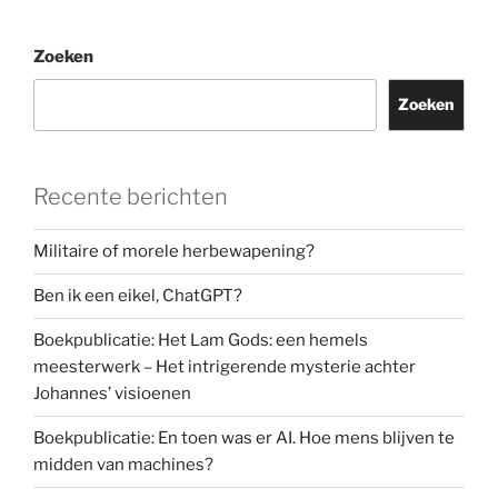
AI
is
Zoeken
symptoom
van
Zoeken
diepere
kwaal
aan
Recente berichten
universiteiten”
Militaire of morele herbewapening?
Ben ik een eikel, ChatGPT?
Boekpublicatie: Het Lam Gods: een hemels
meesterwerk – Het intrigerende mysterie achter
Johannes’ visioenen
Boekpublicatie: En toen was er AI. Hoe mens blijven te
midden van machines?