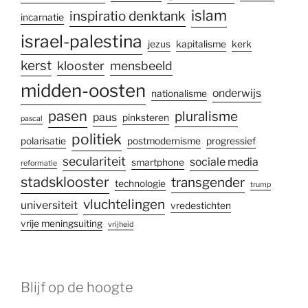
islam
inspiratio denktank
incarnatie
israel-palestina
jezus
kapitalisme
kerk
kerst
klooster
mensbeeld
midden-oosten
onderwijs
nationalisme
pasen
pluralisme
paus
pinksteren
pascal
politiek
polarisatie
postmodernisme
progressief
seculariteit
sociale media
smartphone
reformatie
stadsklooster
transgender
technologie
trump
vluchtelingen
universiteit
vredestichten
vrije meningsuiting
vrijheid
Blijf op de hoogte