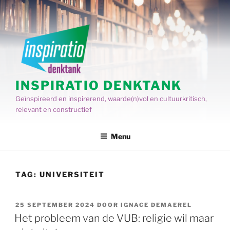
Spring
naar
de
inhoud
INSPIRATIO DENKTANK
Geïnspireerd en inspirerend, waarde(n)vol en cultuurkritisch,
relevant en constructief
Menu
TAG:
UNIVERSITEIT
GEPLAATST
25 SEPTEMBER 2024
DOOR
IGNACE DEMAEREL
OP
Het probleem van de VUB: religie wil maar