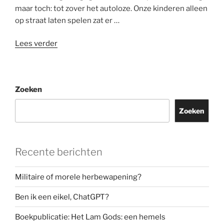
maar toch: tot zover het autoloze. Onze kinderen alleen
op straat laten spelen zat er …
“Wat
Lees verder
moet
de
zwakke
Zoeken
weggebruiker
nog
Zoeken
doen
om
zijn
Recente berichten
plaats
in
de
Militaire of morele herbewapening?
openbare
Ben ik een eikel, ChatGPT?
ruimte
te
Boekpublicatie: Het Lam Gods: een hemels
verwerven?”