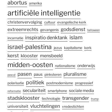
abortus
amerika
artificiële intelligentie
christenvervolging
cultuur
evangelische kerk
godsdienst
extreemrechts
gevangenis
halloween
islam
inspiratio denktank
incarnatie
israel-palestina
jezus
kapitalisme
kerk
kerst
klooster
mensbeeld
midden-oosten
onderwijs
nationalisme
pasen
pluralisme
paus
pinksteren
pascal
politiek
polarisatie
postmodernisme
progressief
seculariteit
sociale media
smartphone
reformatie
stadsklooster
transgender
technologie
trump
vluchtelingen
universiteit
vredestichten