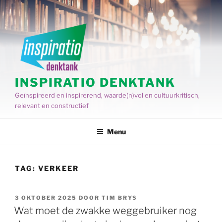
Spring
naar
de
inhoud
INSPIRATIO DENKTANK
Geïnspireerd en inspirerend, waarde(n)vol en cultuurkritisch,
relevant en constructief
Menu
TAG:
VERKEER
GEPLAATST
3 OKTOBER 2025
DOOR
TIM BRYS
OP
Wat moet de zwakke weggebruiker nog