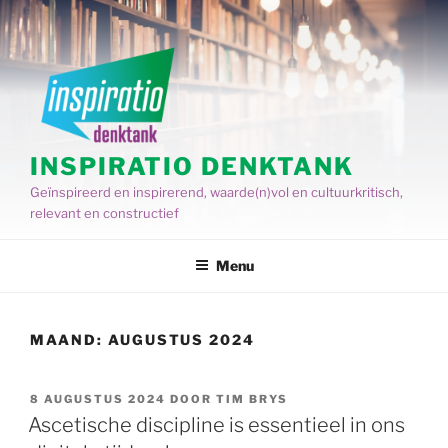
Spring
naar
de
inhoud
INSPIRATIO DENKTANK
Geïnspireerd en inspirerend, waarde(n)vol en cultuurkritisch,
relevant en constructief
Menu
MAAND:
AUGUSTUS 2024
GEPLAATST
8 AUGUSTUS 2024
DOOR
TIM BRYS
OP
Ascetische discipline is essentieel in ons