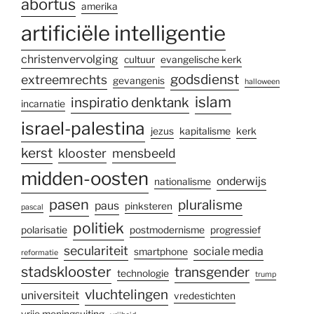
abortus
amerika
artificiële intelligentie
christenvervolging
cultuur
evangelische kerk
godsdienst
extreemrechts
gevangenis
halloween
islam
inspiratio denktank
incarnatie
israel-palestina
jezus
kapitalisme
kerk
kerst
klooster
mensbeeld
midden-oosten
onderwijs
nationalisme
pasen
pluralisme
paus
pinksteren
pascal
politiek
polarisatie
postmodernisme
progressief
seculariteit
sociale media
smartphone
reformatie
stadsklooster
transgender
technologie
trump
vluchtelingen
universiteit
vredestichten
vrije meningsuiting