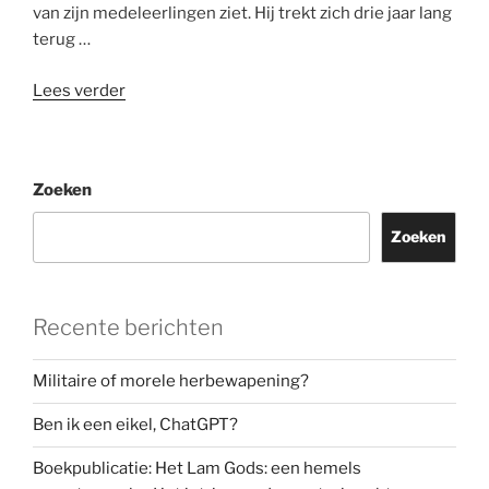
van zijn medeleerlingen ziet. Hij trekt zich drie jaar lang
terug …
“Ascetische
Lees verder
discipline
is
essentieel
Zoeken
in
ons
Zoeken
digitale
tijdperk”
Recente berichten
Militaire of morele herbewapening?
Ben ik een eikel, ChatGPT?
Boekpublicatie: Het Lam Gods: een hemels