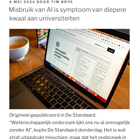
deze
GEPLAATST
6 MEI 2024
DOOR
TIM BRYS
OP
school””
Misbruik van AI is symptoom van diepere
kwaal aan universiteiten
Origineel gepubliceerd in De Standaard.
“Wetenschappelijk onderzoek lijkt ons nu al onmogelijk
zonder AI”, kopte De Standaard donderdag. Het is wat
straf uitgedrukt misschien, maar dat het onderzoek in