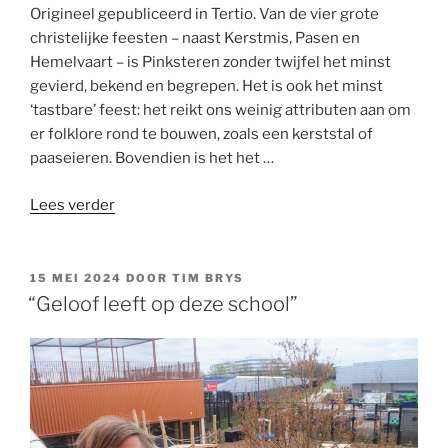
Origineel gepubliceerd in Tertio. Van de vier grote
christelijke feesten – naast Kerstmis, Pasen en
Hemelvaart – is Pinksteren zonder twijfel het minst
gevierd, bekend en begrepen. Het is ook het minst
‘tastbare’ feest: het reikt ons weinig attributen aan om
er folklore rond te bouwen, zoals een kerststal of
paaseieren. Bovendien is het het …
“Geestelijke
Lees verder
harttransplantatie”
GEPLAATST
15 MEI 2024
DOOR
TIM BRYS
OP
“Geloof leeft op deze school”