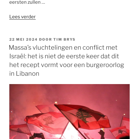
eersten zullen …
“Zullen
Lees verder
‘onze’
mensen
de
GEPLAATST
22 MEI 2024
DOOR
TIM BRYS
OP
laatsten
Massa’s vluchtelingen en conflict met
zijn?”
Israël: het is niet de eerste keer dat dit
het recept vormt voor een burgeroorlog
in Libanon