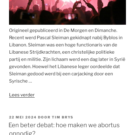
Origineel gepubliceerd in De Morgen en Dimanche.
Recent werd Pascal Sleiman gekidnapt nabij Byblos in
Libanon. Sleiman was een hoge functionaris van de
Libanese Strijdkrachten, een christelijke politieke
partij en militie. Zijn lichaam werd een dag later in Syrië
gevonden. Hoewel het Libanese leger oordeelde dat
Sleiman gedood werd bij een carjacking door een
Syrische …
“Massa’s
Lees verder
vluchtelingen
en
conflict
GEPLAATST
22 MEI 2024
DOOR
TIM BRYS
OP
met
Een beter debat: hoe maken we abortus
Israël:
onnodig?