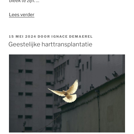
bleek te zijn. …
“Een
Lees verder
beter
debat:
hoe
GEPLAATST
15 MEI 2024
DOOR
IGNACE DEMAEREL
OP
maken
Geestelijke harttransplantatie
we
abortus
onnodig?”