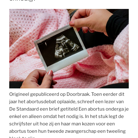
het
is
niet
de
eerste
keer
dat
dit
het
recept
vormt
voor
een
Origineel gepubliceerd op Doorbraak. Toen eerder dit
burgeroorlog
jaar het abortusdebat oplaaide, schreef een lezer van
in
De Standaard een brief getiteld Een abortus onderga je
Libanon”
enkel en alleen omdat het nodig is. In het stuk legt de
schrijfster uit hoe zij en haar man kozen voor een
abortus toen hun tweede zwangerschap een tweeling