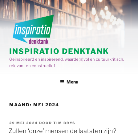
Spring
naar
de
inhoud
INSPIRATIO DENKTANK
Geïnspireerd en inspirerend, waarde(n)vol en cultuurkritisch,
relevant en constructief
Menu
MAAND:
MEI 2024
GEPLAATST
29 MEI 2024
DOOR
TIM BRYS
OP
Zullen ‘onze’ mensen de laatsten zijn?