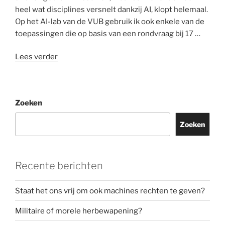
heel wat disciplines versnelt dankzij AI, klopt helemaal.
Op het AI-lab van de VUB gebruik ik ook enkele van de
toepassingen die op basis van een rondvraag bij 17 …
“Misbruik
Lees verder
van
AI
is
Zoeken
symptoom
van
Zoeken
diepere
kwaal
aan
Recente berichten
universiteiten”
Staat het ons vrij om ook machines rechten te geven?
Militaire of morele herbewapening?