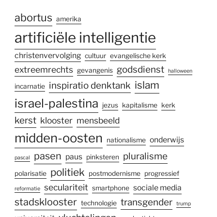
abortus
amerika
artificiële intelligentie
christenvervolging
cultuur
evangelische kerk
godsdienst
extreemrechts
gevangenis
halloween
islam
inspiratio denktank
incarnatie
israel-palestina
jezus
kapitalisme
kerk
kerst
klooster
mensbeeld
midden-oosten
onderwijs
nationalisme
pasen
pluralisme
paus
pinksteren
pascal
politiek
polarisatie
postmodernisme
progressief
seculariteit
sociale media
smartphone
reformatie
stadsklooster
transgender
technologie
trump