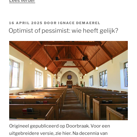
““Het
Lees verder
klooster
is
als
GEPLAATST
16 APRIL 2025
DOOR
IGNACE DEMAEREL
OP
een
Optimist of pessimist: wie heeft gelijk?
ziekenhuis
waar
iedereen
genezing
vindt” “
Origineel gepubliceerd op Doorbraak. Voor een
uitgebreidere versie, zie hier. Na decennia van