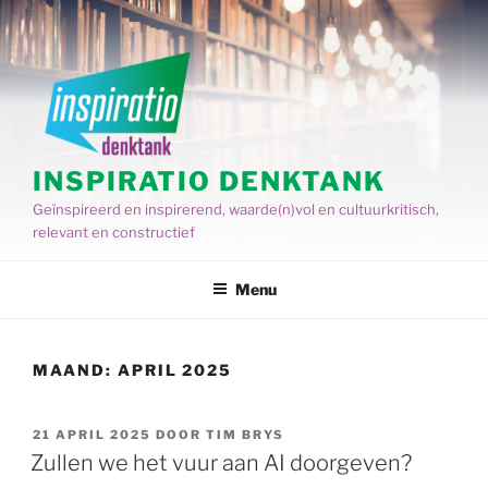
Spring
naar
de
inhoud
INSPIRATIO DENKTANK
Geïnspireerd en inspirerend, waarde(n)vol en cultuurkritisch,
relevant en constructief
Menu
MAAND:
APRIL 2025
GEPLAATST
21 APRIL 2025
DOOR
TIM BRYS
OP
Zullen we het vuur aan AI doorgeven?