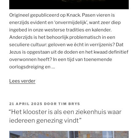
Origineel gepubliceerd op Knack. Pasen vieren is
enerzijds evident en ‘onvermijdelijk’, want zeer diep
ingebed in onze westerse tradities en kalender.
Anderzijds is het behoorlijk problematisch in een
seculiere cultuur: geloven we écht in verrijzenis? Dat
Jezus is opgestaan uit de doden en het kwaad definitief
overwonnen heeft? In een tijd van toenemende
oorlogsdreiging en …
“Op
Lees verder
zoek
naar
vredestichters
GEPLAATST
21 APRIL 2025
DOOR
TIM BRYS
OP
die
“Het klooster is als een ziekenhuis waar
niet
iedereen genezing vindt”
meegaan
in