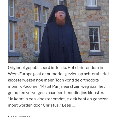
oorlogslogica:
Pasen
blijft
feest
van
geloof
en
hoop”
Origineel gepubliceerd in Tertio. Het christendom in
West-Europa gaat er numeriek gezien op achteruit. Het
kloosterwezen nog meer. Toch vond de orthodoxe
monnik Pacôme (44) uit Parijs eerst zijn weg naar het
geloof en vervolgens naar een benedictijns klooster.
“Je komt in een klooster omdat je ziek bent en genezen
moet worden door Christus.” Lees …