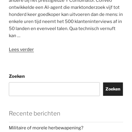
andere bij het prestigieuze Y Combinator. Conveo
ontwikkelde een AI-agent die marktonderzoek vijf tot
honderd keer goedkoper kan uitvoeren dan de mens: in
enkele uren tijd neemt het 500 klanteninterviews af in
50 landen en evenveel talen. Qua technisch vernuft
kan …
“AI-
Lees verder
marktonderzoek
dringt
uw
Zoeken
huiskamer
binnen”
Zoeken
Recente berichten
Militaire of morele herbewapening?