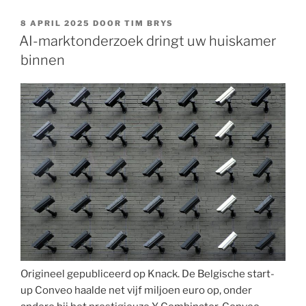
alleen
maar
GEPLAATST
8 APRIL 2025
DOOR
TIM BRYS
OP
uw
AI-marktonderzoek dringt uw huiskamer
ziel
binnen
stelen”
Origineel gepubliceerd op Knack. De Belgische start-
up Conveo haalde net vijf miljoen euro op, onder