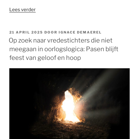
“Zullen
Lees verder
we
het
vuur
GEPLAATST
21 APRIL 2025
DOOR
IGNACE DEMAEREL
OP
aan
Op zoek naar vredestichters die niet
AI
meegaan in oorlogslogica: Pasen blijft
doorgeven?”
feest van geloof en hoop