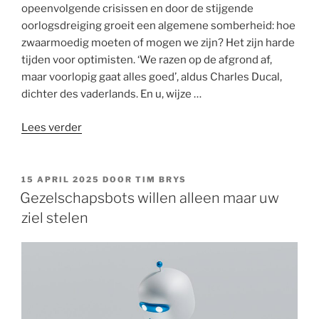
opeenvolgende crisissen en door de stijgende
oorlogsdreiging groeit een algemene somberheid: hoe
zwaarmoedig moeten of mogen we zijn? Het zijn harde
tijden voor optimisten. ‘We razen op de afgrond af,
maar voorlopig gaat alles goed’, aldus Charles Ducal,
dichter des vaderlands. En u, wijze …
“Optimist
Lees verder
of
pessimist:
wie
GEPLAATST
15 APRIL 2025
DOOR
TIM BRYS
OP
heeft
Gezelschapsbots willen alleen maar uw
gelijk?”
ziel stelen