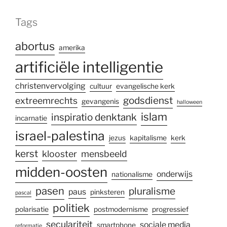
Tags
abortus
amerika
artificiële intelligentie
christenvervolging
cultuur
evangelische kerk
godsdienst
extreemrechts
gevangenis
halloween
islam
inspiratio denktank
incarnatie
israel-palestina
jezus
kapitalisme
kerk
kerst
klooster
mensbeeld
midden-oosten
onderwijs
nationalisme
pasen
pluralisme
paus
pinksteren
pascal
politiek
polarisatie
postmodernisme
progressief
seculariteit
sociale media
smartphone
reformatie