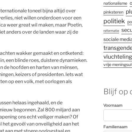
o
nationalisme
ernationale toneel bijna altijd over
pl
pinksteren
verlies, niet willen onderdoen voor een
politiek
po
ica weer great wil maken, maar Poetin,
secu
reformatie
iet anders over de landen waar zij de
sociale medi
transgende
achten wakker gemaakt en ontketend:
vluchtelin
in, een blinde roes, duistere dynamieken.
vrije meningsui
in de hoofden en harten van ménsen,
ngen, keizers of presidenten. Iets wat
tten op een volk, met oorlogen als
Blijf op
tussen helaas ingehaald, en de
nieuw begonnen. Zal 800 miljard aan
apening ons echt veiliger maken? Of
al het gevoél van onveiligheid aan het
dat aan met stoere oorlogstaal en