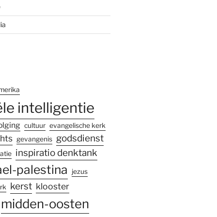
e
ia
merika
ële intelligentie
olging
cultuur
evangelische kerk
godsdienst
hts
gevangenis
inspiratio denktank
atie
ael-palestina
jezus
kerst
klooster
rk
midden-oosten