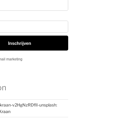
on
-kraan-v2HgNzRDfII-unsplash:
Kraan