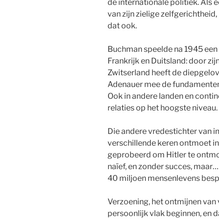
de internationale politiek. Als
van zijn zielige zelfgerichthei
dat ook.
Buchman speelde na 1945 een cr
Frankrijk en Duitsland: door zi
Zwitserland heeft de diepgel
Adenauer mee de fundamenten 
Ook in andere landen en cont
relaties op het hoogste niveau.
Die andere vredestichter van in
verschillende keren ontmoet in 
geprobeerd om Hitler te ontmo
naïef, en zonder succes, maar… s
40 miljoen mensenlevens besp
Verzoening, het ontmijnen van 
persoonlijk vlak beginnen, en d