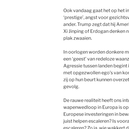
Ook vandaag gaat het op het int
‘prestige’, angst voor gezichts
ander. Trump zegt dat hij Amer
Xi Jinping of Erdogan denken n
plak zwaaien.
In oorlogen worden donkere m
een ‘geest’ van redeloze waanz
Agressie tussen landen begint 
met opgezwollen ego’s van koni
zij op hun beurt kunnen overze
gevolg.
De rauwe realiteit heeft ons in
wapenwedloop in Europa is op
Europese investeringen in bew
juist helpen escaleren? Is voor
escaleren? Zo ja, wie wakkert 