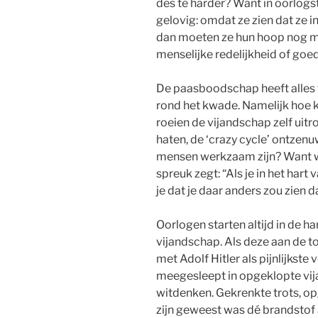
des te harder? Want in oorlog
gelovig: omdat ze zien dat ze i
dan moeten ze hun hoop nog me
menselijke redelijkheid of goed
De paasboodschap heeft alles
rond het kwade. Namelijk hoe k
roeien de vijandschap zelf uitr
haten, de ‘crazy cycle’ ontzenu
mensen werkzaam zijn? Want wi
spreuk zegt: “Als je in het hart
je dat je daar anders zou zien da
Oorlogen starten altijd in de h
vijandschap. Als deze aan de t
met Adolf Hitler als pijnlijkste
meegesleept in opgeklopte vi
witdenken. Gekrenkte trots, o
zijn geweest was dé brandstof