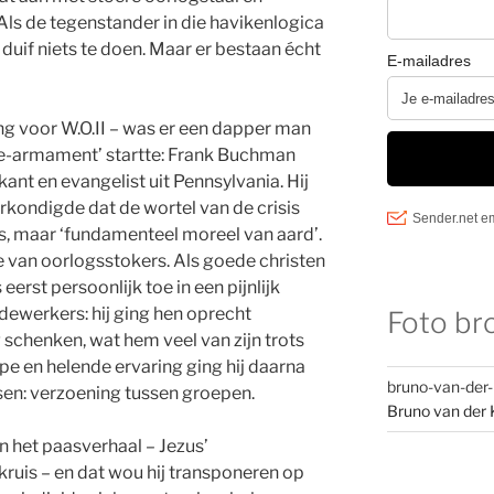
ls de tegenstander in die havikenlogica
ls duif niets te doen. Maar er bestaan écht
ng voor W.O.II – was er een dapper man
Re-armament’ startte: Frank Buchman
ant en evangelist uit Pennsylvania. Hij
verkondigde dat de wortel van de crisis
s, maar ‘fundamenteel moreel van aard’.
 van oorlogsstokers. Als goede christen
eerst persoonlijk toe in een pijnlijk
ewerkers: hij ging hen oprecht
Foto br
schenken, wat hem veel van zijn trots
pe en helende ervaring ging hij daarna
bruno-van-der
en: verzoening tussen groepen.
Bruno van der 
in het paasverhaal – Jezus’
kruis – en dat wou hij transponeren op