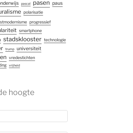
pasen
nderwijs
paus
pascal
uralisme
polarisatie
stmodernisme
progressief
lariteit
smartphone
stadsklooster
a
technologie
r
universiteit
trump
gen
vredestichten
ting
vrijheid
 de hoogte