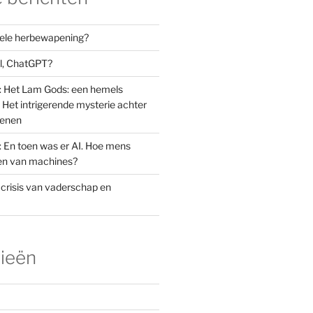
orele herbewapening?
el, ChatGPT?
: Het Lam Gods: een hemels
Het intrigerende mysterie achter
oenen
: En toen was er AI. Hoe mens
den van machines?
 crisis van vaderschap en
ieën