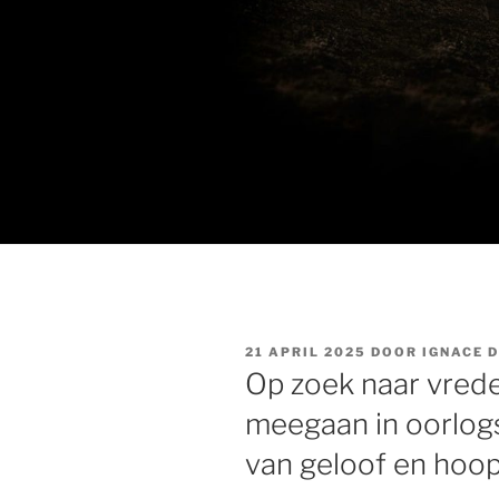
GEPLAATST
21 APRIL 2025
DOOR
IGNACE 
OP
Op zoek naar vrede
meegaan in oorlogsl
van geloof en hoo