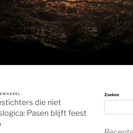
DEMAEREL
Zoeken
stichters die niet
ogica: Pasen blijft feest
p
Recente