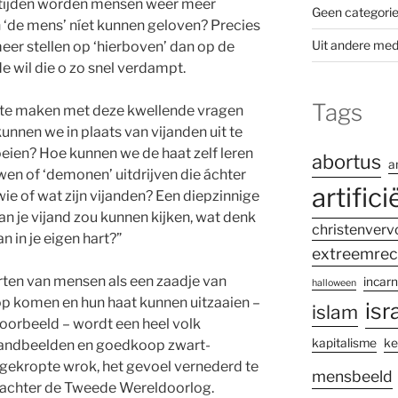
stijden worden mensen weer meer
Geen categori
n ‘de mens’ níet kunnen geloven? Precies
Uit andere med
er stellen op ‘hierboven’ dan op de
e wil die o zo snel verdampt.
Tags
 te maken met deze kwellende vragen
unnen we in plaats van vijanden uit te
oeien? Hoe kunnen we de haat zelf leren
abortus
a
wen of ‘demonen’ uitdrijven die áchter
artifici
e of wat zijn vijanden? Een diepzinnige
 van je vijand zou kunnen kijken, wat denk
christenverv
n in je eigen hart?”
extreemrec
arten van mensen als een zaadje van
incarn
halloween
op komen en hun haat kunnen uitzaaien –
isr
islam
 voorbeeld – wordt een heel volk
kapitalisme
ke
jandbeelden en goedkoop zwart-
pgekropte wrok, het gevoel vernederd te
mensbeeld
 achter de Tweede Wereldoorlog.