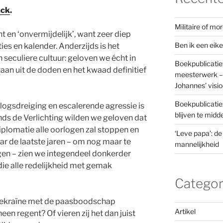
ck
.
Militaire of m
t en ‘onvermijdelijk’, want zeer diep
Ben ik een eik
ies en kalender. Anderzijds is het
 seculiere cultuur: geloven we écht in
Boekpublicatie
taan uit de doden en het kwaad definitief
meesterwerk – 
Johannes’ visi
Boekpublicatie
logsdreiging en escalerende agressie is
blijven te mid
ds de Verlichting wilden we geloven dat
iplomatie alle oorlogen zal stoppen en
‘Leve papa’: de
ar de laatste jaren – om nog maar te
mannelijkheid
en – zien we integendeel donkerder
ie alle redelijkheid met gemak
Categor
Oekraïne met de paasboodschap
Artikel
 regent? Of vieren zij het dan juist