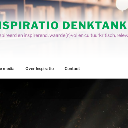
NSPIRATIO DENKTANK
pireerd en inspirerend, waarde(n)vol en cultuurkritisch, relev
re media
Over Inspiratio
Contact