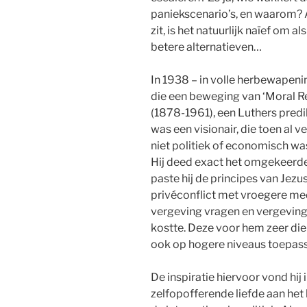
paniekscenario’s, en waarom? A
zit, is het natuurlijk naïef om a
betere alternatieven…
In 1938 – in volle herbewapeni
die een beweging van ‘Moral 
(1878-1961), een Luthers predik
was een visionair, die toen al 
niet politiek of economisch wa
Hij deed exact het omgekeerde
paste hij de principes van Jezus 
privéconflict met vroegere med
vergeving vragen en vergeving 
kostte. Deze voor hem zeer die
ook op hogere niveaus toepass
De inspiratie hiervoor vond hij 
zelfopofferende liefde aan het 