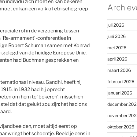
 een individu zich moet en kan bekeren
Archiev
d, moet en kan een volk of etnische groep
juli 2026
uciale rol in de verzoening tussen
juni 2026
jn ‘Re-armament’-conferenties in
ovige Robert Schuman samen met Konrad
mei 2026
gelegd van de huidige Europese Unie.
april 2026
inenten had Buchman gesprekken en
maart 2026
februari 2026
ternationaal niveau, Gandhi, heeft hij
1915. In 1932 had hij oprecht
januari 2026
eten om hem te ‘bekeren’, misschien
tel dat dat gelukt zou zijn: het had ons
december 202
aard.
november 202
vijandbeelden, moet altijd eerst op
oktober 2025
aar wringt het schoentje. Beeld je eens in