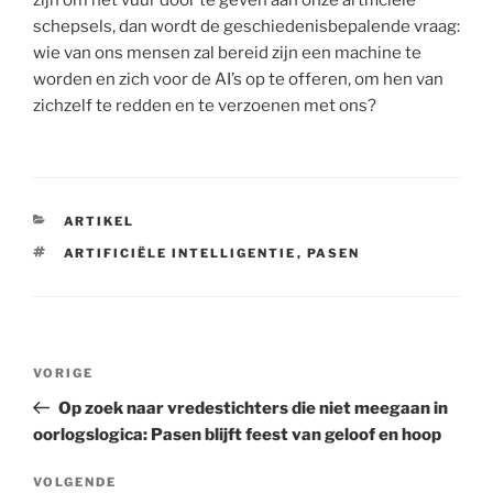
zijn om het vuur door te geven aan onze artificiële
schepsels, dan wordt de geschiedenisbepalende vraag:
wie van ons mensen zal bereid zijn een machine te
worden en zich voor de AI’s op te offeren, om hen van
zichzelf te redden en te verzoenen met ons?
CATEGORIEËN
ARTIKEL
TAGS
ARTIFICIËLE INTELLIGENTIE
,
PASEN
Berichtnavigatie
Vorig
VORIGE
bericht
Op zoek naar vredestichters die niet meegaan in
oorlogslogica: Pasen blijft feest van geloof en hoop
Volgend
VOLGENDE