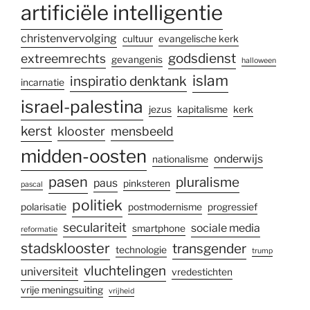
artificiële intelligentie
christenvervolging
cultuur
evangelische kerk
godsdienst
extreemrechts
gevangenis
halloween
islam
inspiratio denktank
incarnatie
israel-palestina
jezus
kapitalisme
kerk
kerst
klooster
mensbeeld
midden-oosten
onderwijs
nationalisme
pasen
pluralisme
paus
pinksteren
pascal
politiek
polarisatie
postmodernisme
progressief
seculariteit
sociale media
smartphone
reformatie
stadsklooster
transgender
technologie
trump
vluchtelingen
universiteit
vredestichten
vrije meningsuiting
vrijheid