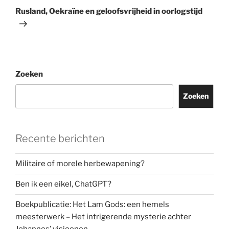
bericht
Rusland, Oekraïne en geloofsvrijheid in oorlogstijd
Zoeken
Zoeken
Recente berichten
Militaire of morele herbewapening?
Ben ik een eikel, ChatGPT?
Boekpublicatie: Het Lam Gods: een hemels
meesterwerk – Het intrigerende mysterie achter