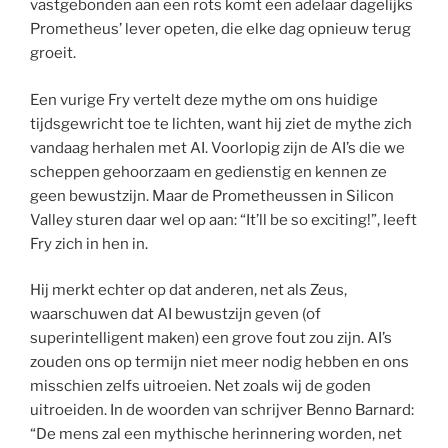
vastgebonden aan een rots komt een adelaar dagelijks
Prometheus’ lever opeten, die elke dag opnieuw terug
groeit.
Een vurige Fry vertelt deze mythe om ons huidige
tijdsgewricht toe te lichten, want hij ziet de mythe zich
vandaag herhalen met AI. Voorlopig zijn de AI’s die we
scheppen gehoorzaam en gedienstig en kennen ze
geen bewustzijn. Maar de Prometheussen in Silicon
Valley sturen daar wel op aan: “It’ll be so exciting!”, leeft
Fry zich in hen in.
Hij merkt echter op dat anderen, net als Zeus,
waarschuwen dat AI bewustzijn geven (of
superintelligent maken) een grove fout zou zijn. AI’s
zouden ons op termijn niet meer nodig hebben en ons
misschien zelfs uitroeien. Net zoals wij de goden
uitroeiden. In de woorden van schrijver Benno Barnard:
“De mens zal een mythische herinnering worden, net