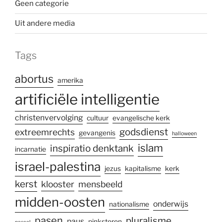
Geen categorie
Uit andere media
Tags
abortus
amerika
artificiële intelligentie
christenvervolging
cultuur
evangelische kerk
godsdienst
extreemrechts
gevangenis
halloween
islam
inspiratio denktank
incarnatie
israel-palestina
jezus
kapitalisme
kerk
kerst
klooster
mensbeeld
midden-oosten
onderwijs
nationalisme
pasen
pluralisme
paus
pinksteren