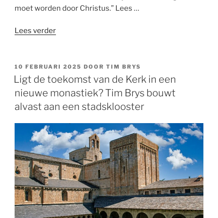
moet worden door Christus.” Lees …
““Het
Lees verder
klooster
is
als
GEPLAATST
10 FEBRUARI 2025
DOOR
TIM BRYS
OP
een
Ligt de toekomst van de Kerk in een
ziekenhuis
nieuwe monastiek? Tim Brys bouwt
waar
alvast aan een stadsklooster
iedereen
genezing
vindt” “