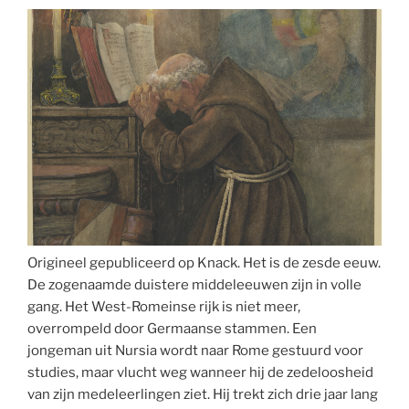
een
nieuwe
monastiek?
Tim
Brys
bouwt
alvast
aan
een
stadsklooster”
Origineel gepubliceerd op Knack. Het is de zesde eeuw.
De zogenaamde duistere middeleeuwen zijn in volle
gang. Het West-Romeinse rijk is niet meer,
overrompeld door Germaanse stammen. Een
jongeman uit Nursia wordt naar Rome gestuurd voor
studies, maar vlucht weg wanneer hij de zedeloosheid
van zijn medeleerlingen ziet. Hij trekt zich drie jaar lang