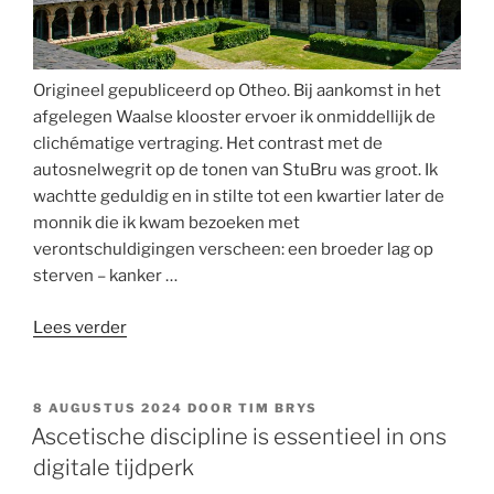
Origineel gepubliceerd op Otheo. Bij aankomst in het
afgelegen Waalse klooster ervoer ik onmiddellijk de
clichématige vertraging. Het contrast met de
autosnelwegrit op de tonen van StuBru was groot. Ik
wachtte geduldig en in stilte tot een kwartier later de
monnik die ik kwam bezoeken met
verontschuldigingen verscheen: een broeder lag op
sterven – kanker …
“Ligt
Lees verder
de
toekomst
van
GEPLAATST
8 AUGUSTUS 2024
DOOR
TIM BRYS
OP
de
Ascetische discipline is essentieel in ons
Kerk
digitale tijdperk
in