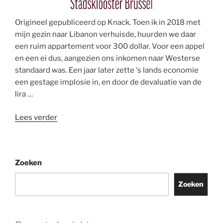
Origineel gepubliceerd op Knack. Toen ik in 2018 met
mijn gezin naar Libanon verhuisde, huurden we daar
een ruim appartement voor 300 dollar. Voor een appel
en een ei dus, aangezien ons inkomen naar Westerse
standaard was. Een jaar later zette ‘s lands economie
een gestage implosie in, en door de devaluatie van de
lira …
“Op
Lees verder
zoek
naar
een
Zoeken
vastgoedmirakel
in
Zoeken
Brussel”