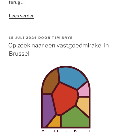
terug …
“Ascetische
Lees verder
discipline
is
essentieel
GEPLAATST
15 JULI 2024
DOOR
TIM BRYS
OP
in
Op zoek naar een vastgoedmirakel in
ons
Brussel
digitale
tijdperk”