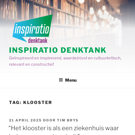
Spring
naar
de
inhoud
INSPIRATIO DENKTANK
Geïnspireerd en inspirerend, waarde(n)vol en cultuurkritisch,
relevant en constructief
Menu
TAG:
KLOOSTER
GEPLAATST
21 APRIL 2025
DOOR
TIM BRYS
OP
“Het klooster is als een ziekenhuis waar