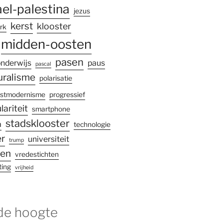
ael-palestina
jezus
kerst
klooster
rk
midden-oosten
pasen
nderwijs
paus
pascal
uralisme
polarisatie
stmodernisme
progressief
lariteit
smartphone
stadsklooster
a
technologie
r
universiteit
trump
gen
vredestichten
ting
vrijheid
 de hoogte