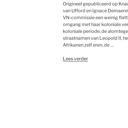
Origineel gepubliceerd op Kna
van Ufford en Ignace Demaerel
VN-commissie een weinig flatt
omgang met haar koloniale verl
koloniale periode, de alomte
straatnamen van Leopold II, h
Afrikanen zelf eren, de …
“Het
Lees verder
is
nooit
te
laat
voor
Belgische
excuses
aan
Congo”