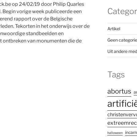
ck.be op 24/02/19 door Philip Quarles
Categor
. Begin vorige week publiceerde een
erend rapport over de Belgische
eden. Tekorten in het onderwijs over de
Artikel
genwoordige standbeelden en
Geen categori
et ontbreken van monumenten die de
Uit andere med
Tags
abortus
a
artifici
christenverv
extreemrec
incarn
halloween