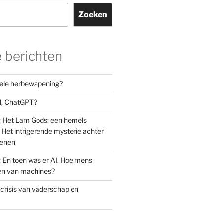
Zoeken
 berichten
orele herbewapening?
el, ChatGPT?
: Het Lam Gods: een hemels
Het intrigerende mysterie achter
oenen
: En toen was er AI. Hoe mens
den van machines?
 crisis van vaderschap en