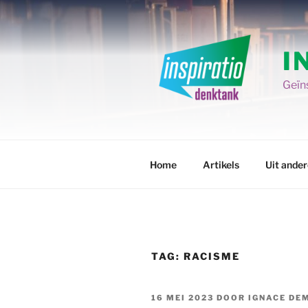
Spring
naar
de
I
inhoud
Geïns
Home
Artikels
Uit ande
TAG:
RACISME
GEPLAATST
16 MEI 2023
DOOR
IGNACE DE
OP