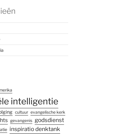
ieën
e
ia
merika
ële intelligentie
olging
cultuur
evangelische kerk
godsdienst
hts
gevangenis
inspiratio denktank
atie