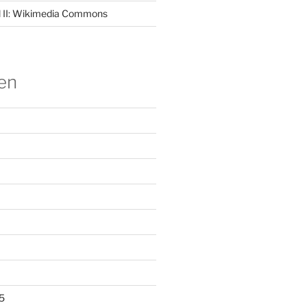
II:
Wikimedia Commons
en
5