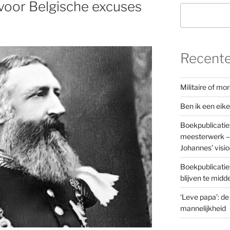
t voor Belgische excuses
Recente
Militaire of m
Ben ik een eik
Boekpublicatie
meesterwerk – 
Johannes’ visi
Boekpublicatie
blijven te mid
‘Leve papa’: de
mannelijkheid