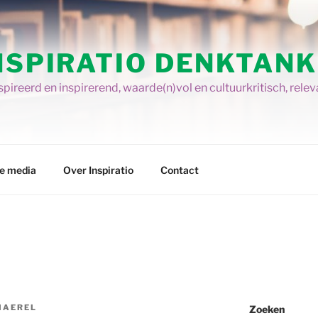
NSPIRATIO DENKTANK
pireerd en inspirerend, waarde(n)vol en cultuurkritisch, relev
re media
Over Inspiratio
Contact
MAEREL
Zoeken