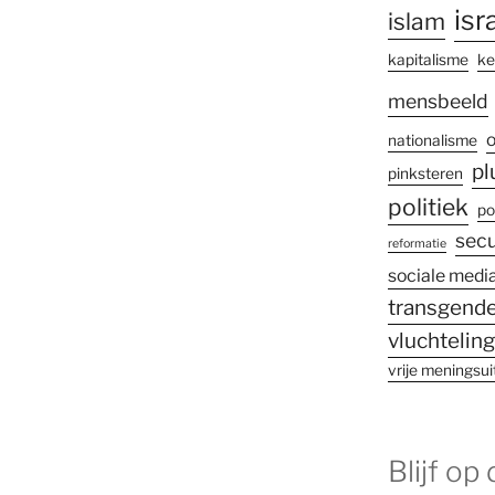
isr
islam
kapitalisme
ke
mensbeeld
o
nationalisme
pl
pinksteren
politiek
po
secu
reformatie
sociale medi
transgende
vluchtelin
vrije meningsui
Blijf op