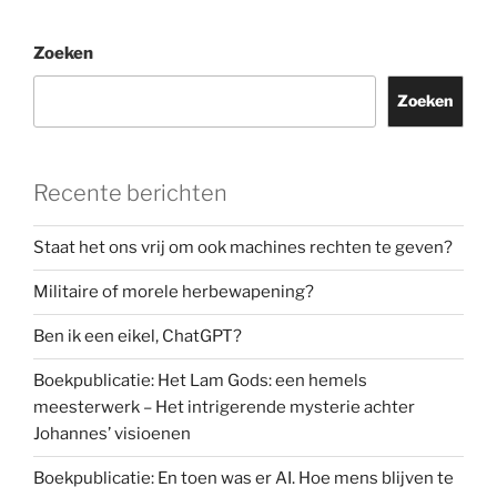
onvoorwaardelijke
steun
Zoeken
in
dit
Zoeken
conflict?”
Recente berichten
Staat het ons vrij om ook machines rechten te geven?
Militaire of morele herbewapening?
Ben ik een eikel, ChatGPT?
Boekpublicatie: Het Lam Gods: een hemels
meesterwerk – Het intrigerende mysterie achter
Johannes’ visioenen
Boekpublicatie: En toen was er AI. Hoe mens blijven te