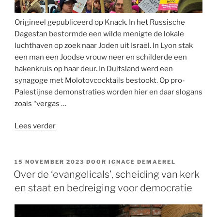
Origineel gepubliceerd op Knack. In het Russische
Dagestan bestormde een wilde menigte de lokale
luchthaven op zoek naar Joden uit Israël. In Lyon stak
een man een Joodse vrouw neer en schilderde een
hakenkruis op haar deur. In Duitsland werd een
synagoge met Molotovcocktails bestookt. Op pro-
Palestijnse demonstraties worden hier en daar slogans
zoals “vergas …
“Hoe
Lees verder
karikaturaal
denken
antisemitisme
GEPLAATST
15 NOVEMBER 2023
DOOR
IGNACE DEMAEREL
OP
en
Over de ‘evangelicals’, scheiding van kerk
islamofobie
en staat en bedreiging voor democratie
voedt”