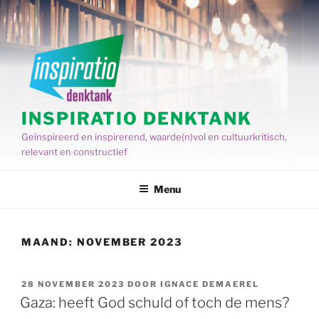
Spring
naar
de
inhoud
INSPIRATIO DENKTANK
Geïnspireerd en inspirerend, waarde(n)vol en cultuurkritisch,
relevant en constructief
Menu
MAAND:
NOVEMBER 2023
GEPLAATST
28 NOVEMBER 2023
DOOR
IGNACE DEMAEREL
OP
Gaza: heeft God schuld of toch de mens?