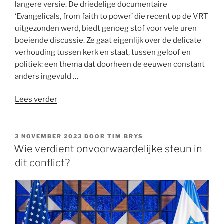
langere versie. De driedelige documentaire
‘Evangelicals, from faith to power’ die recent op de VRT
uitgezonden werd, biedt genoeg stof voor vele uren
boeiende discussie. Ze gaat eigenlijk over de delicate
verhouding tussen kerk en staat, tussen geloof en
politiek: een thema dat doorheen de eeuwen constant
anders ingevuld …
“‘From
Lees verder
faith
to
power’:
GEPLAATST
3 NOVEMBER 2023
DOOR
TIM BRYS
OP
kerk,
Wie verdient onvoorwaardelijke steun in
staat
dit conflict?
en
democratie”