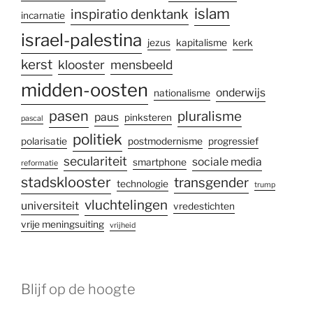
islam
inspiratio denktank
incarnatie
israel-palestina
jezus
kapitalisme
kerk
kerst
klooster
mensbeeld
midden-oosten
onderwijs
nationalisme
pasen
pluralisme
paus
pinksteren
pascal
politiek
polarisatie
postmodernisme
progressief
seculariteit
sociale media
smartphone
reformatie
stadsklooster
transgender
technologie
trump
vluchtelingen
universiteit
vredestichten
vrije meningsuiting
vrijheid
Blijf op de hoogte