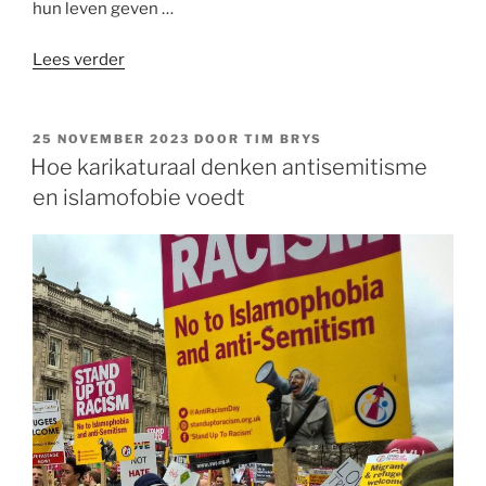
hun leven geven …
“Gaza:
Lees verder
heeft
God
schuld
GEPLAATST
25 NOVEMBER 2023
DOOR
TIM BRYS
OP
of
Hoe karikaturaal denken antisemitisme
toch
en islamofobie voedt
de
mens?”