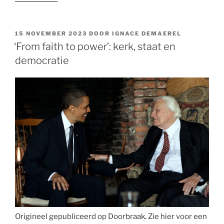
de
‘evangelicals’,
scheiding
GEPLAATST
15 NOVEMBER 2023
DOOR
IGNACE DEMAEREL
OP
van
‘From faith to power’: kerk, staat en
kerk
democratie
en
staat
en
bedreiging
voor
democratie”
Origineel gepubliceerd op Doorbraak. Zie hier voor een