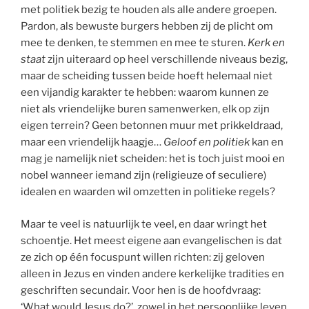
met politiek bezig te houden als alle andere groepen.
Pardon, als bewuste burgers hebben zij de plicht om
mee te denken, te stemmen en mee te sturen.
Kerk en
staat
zijn uiteraard op heel verschillende niveaus bezig,
maar de scheiding tussen beide hoeft helemaal niet
een vijandig karakter te hebben: waarom kunnen ze
niet als vriendelijke buren samenwerken, elk op zijn
eigen terrein? Geen betonnen muur met prikkeldraad,
maar een vriendelijk haagje…
Geloof en politiek
kan en
mag je namelijk niet scheiden: het is toch juist mooi en
nobel wanneer iemand zijn (religieuze of seculiere)
idealen en waarden wil omzetten in politieke regels?
Maar te veel is natuurlijk te veel, en daar wringt het
schoentje. Het meest eigene aan evangelischen is dat
ze zich op één focuspunt willen richten: zij geloven
alleen in Jezus en vinden andere kerkelijke tradities en
geschriften secundair. Voor hen is de hoofdvraag:
‘What would Jesus do?’, zowel in het persoonlijke leven