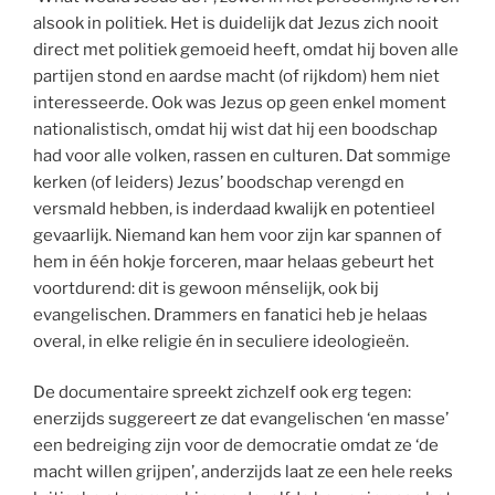
alsook in politiek. Het is duidelijk dat Jezus zich nooit
direct met politiek gemoeid heeft, omdat hij boven alle
partijen stond en aardse macht (of rijkdom) hem niet
interesseerde. Ook was Jezus op geen enkel moment
nationalistisch, omdat hij wist dat hij een boodschap
had voor alle volken, rassen en culturen. Dat sommige
kerken (of leiders) Jezus’ boodschap verengd en
versmald hebben, is inderdaad kwalijk en potentieel
gevaarlijk. Niemand kan hem voor zijn kar spannen of
hem in één hokje forceren, maar helaas gebeurt het
voortdurend: dit is gewoon ménselijk, ook bij
evangelischen. Drammers en fanatici heb je helaas
overal, in elke religie én in seculiere ideologieën.
De documentaire spreekt zichzelf ook erg tegen:
enerzijds suggereert ze dat evangelischen ‘en masse’
een bedreiging zijn voor de democratie omdat ze ‘de
macht willen grijpen’, anderzijds laat ze een hele reeks