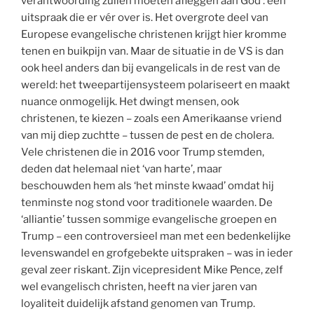
verantwoording zullen moeten afleggen aan God’: een
uitspraak die er vér over is. Het overgrote deel van
Europese evangelische christenen krijgt hier kromme
tenen en buikpijn van. Maar de situatie in de VS is dan
ook heel anders dan bij evangelicals in de rest van de
wereld: het tweepartijensysteem polariseert en maakt
nuance onmogelijk. Het dwingt mensen, ook
christenen, te kiezen – zoals een Amerikaanse vriend
van mij diep zuchtte – tussen de pest en de cholera.
Vele christenen die in 2016 voor Trump stemden,
deden dat helemaal niet ‘van harte’, maar
beschouwden hem als ‘het minste kwaad’ omdat hij
tenminste nog stond voor traditionele waarden. De
‘alliantie’ tussen sommige evangelische groepen en
Trump – een controversieel man met een bedenkelijke
levenswandel en grofgebekte uitspraken – was in ieder
geval zeer riskant. Zijn vicepresident Mike Pence, zelf
wel evangelisch christen, heeft na vier jaren van
loyaliteit duidelijk afstand genomen van Trump.