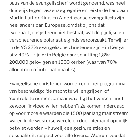
paus van de evangelischen’ wordt genoemd, was heel
duidelijk tegen rassensegregatie en reikte de hand aan
Martin Luther King. En Amerikaanse evangelicals zijn
heel anders dan Europese, omdat bij ons dat
tweepartijensysteem niet bestaat, wat de pijnlijke en
verscheurende polarisatie ginds veroorzaakt. Terwijl er
in de VS 27% evangelische christenen zijn – in Kenya
bijv. 49% – zijn er in België naar schatting 1,8%:
200.000 gelovigen en 1500 kerken (waarvan 70%
allochtoon of internationaal is).
Evangelische christenen worden er in het programma
van beschuldigd ‘de macht te willen grijpen’ of
‘controle te nemen’…, maar waar ligt het verschil met
gewoon ‘invloed willen hebben’? Ze komen inderdaad
op voor morele waarden die 1500 jaar lang mainstream
waren in de westerse wereld en door niemand openlijk
betwist werden – huwelijk en gezin, relaties en
seksualiteit, respect voor alle leven… Waarom zou dat