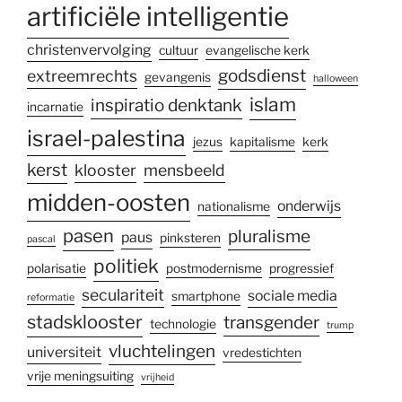
artificiële intelligentie
christenvervolging
cultuur
evangelische kerk
godsdienst
extreemrechts
gevangenis
halloween
islam
inspiratio denktank
incarnatie
israel-palestina
jezus
kapitalisme
kerk
kerst
klooster
mensbeeld
midden-oosten
onderwijs
nationalisme
pasen
pluralisme
paus
pinksteren
pascal
politiek
polarisatie
postmodernisme
progressief
seculariteit
sociale media
smartphone
reformatie
stadsklooster
transgender
technologie
trump
vluchtelingen
universiteit
vredestichten
vrije meningsuiting
vrijheid