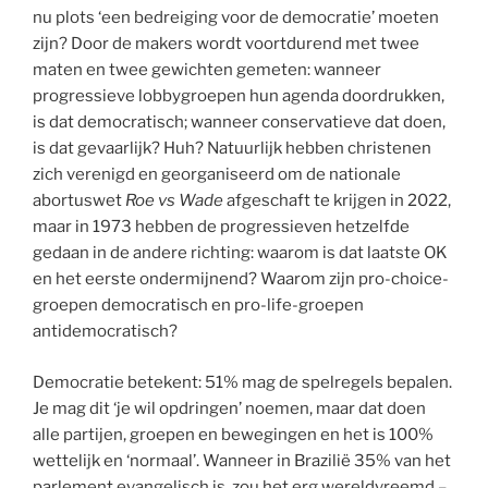
nu plots ‘een bedreiging voor de democratie’ moeten
zijn? Door de makers wordt voortdurend met twee
maten en twee gewichten gemeten: wanneer
progressieve lobbygroepen hun agenda doordrukken,
is dat democratisch; wanneer conservatieve dat doen,
is dat gevaarlijk? Huh? Natuurlijk hebben christenen
zich verenigd en georganiseerd om de nationale
abortuswet
Roe vs Wade
afgeschaft te krijgen in 2022,
maar in 1973 hebben de progressieven hetzelfde
gedaan in de andere richting: waarom is dat laatste OK
en het eerste ondermijnend? Waarom zijn pro-choice-
groepen democratisch en pro-life-groepen
antidemocratisch?
Democratie betekent: 51% mag de spelregels bepalen.
Je mag dit ‘je wil opdringen’ noemen, maar dat doen
alle partijen, groepen en bewegingen en het is 100%
wettelijk en ‘normaal’. Wanneer in Brazilië 35% van het
parlement evangelisch is, zou het erg wereldvreemd –