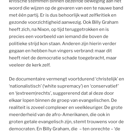
kritische stemmen binnen dezelfde beweging aan het
woord die wijzen op de gevaren van een te nauwe band
met één partij. Er is dus behoorlijk wat zelfkritiek en
gezonde voorzichtigheid aanwezig. Ook Billy Graham
heeft zich, na Nixon, op tijd teruggetrokken en is
precies een voorbeeld van iemand die boven de
politieke strijd kon staan. Anderen zijn hierin verder
gegaan en hebben hun vingers verbrand: maar dit
heeft niet de democratie schade toegebracht, maar
veeleer de kerk zelf.
De documentaire vermengt voortdurend ‘christelijk’ en
‘nationalistisch’ (‘white supremacy’) en ‘conservatief’
en ‘(extreem)rechts’, suggererend dat al deze door
elkaar lopen binnen de groep van evangelischen. De
realiteit is zoveel complexer en veelkleuriger. De grote
meerderheid van de afro-Amerikanen, die ook in
groten getale evangelisch zijn, stemt trouwens voor de
democraten. En Billy Graham, die – ten onrechte – ‘de