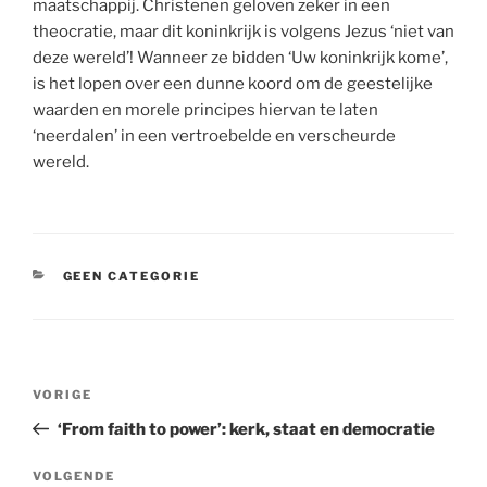
maatschappij. Christenen geloven zeker in een
theocratie, maar dit koninkrijk is volgens Jezus ‘niet van
deze wereld’! Wanneer ze bidden ‘Uw koninkrijk kome’,
is het lopen over een dunne koord om de geestelijke
waarden en morele principes hiervan te laten
‘neerdalen’ in een vertroebelde en verscheurde
wereld.
CATEGORIEËN
GEEN CATEGORIE
Berichtnavigatie
Vorig
VORIGE
bericht
‘From faith to power’: kerk, staat en democratie
Volgend
VOLGENDE