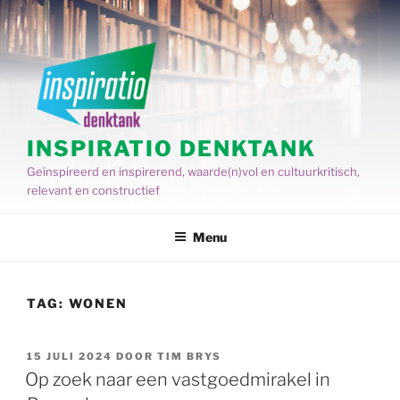
Spring
naar
de
inhoud
INSPIRATIO DENKTANK
Geïnspireerd en inspirerend, waarde(n)vol en cultuurkritisch,
relevant en constructief
Menu
TAG:
WONEN
GEPLAATST
15 JULI 2024
DOOR
TIM BRYS
OP
Op zoek naar een vastgoedmirakel in