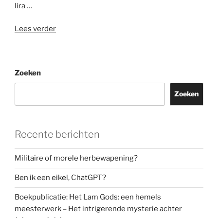
lira …
“Op
Lees verder
zoek
naar
een
Zoeken
vastgoedmirakel
in
Zoeken
Brussel”
Recente berichten
Militaire of morele herbewapening?
Ben ik een eikel, ChatGPT?
Boekpublicatie: Het Lam Gods: een hemels
meesterwerk – Het intrigerende mysterie achter