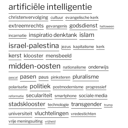
artificiële intelligentie
christenvervolging
cultuur
evangelische kerk
godsdienst
extreemrechts
gevangenis
halloween
islam
inspiratio denktank
incarnatie
israel-palestina
jezus
kapitalisme
kerk
kerst
klooster
mensbeeld
midden-oosten
onderwijs
nationalisme
pasen
pluralisme
paus
pinksteren
pascal
politiek
polarisatie
postmodernisme
progressief
seculariteit
sociale media
smartphone
reformatie
stadsklooster
transgender
technologie
trump
vluchtelingen
universiteit
vredestichten
vrije meningsuiting
vrijheid