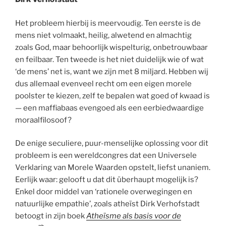
Het probleem hierbij is meervoudig. Ten eerste is de
mens niet volmaakt, heilig, alwetend en almachtig
zoals God, maar behoorlijk wispelturig, onbetrouwbaar
en feilbaar. Ten tweede is het niet duidelijk wie of wat
‘de mens’ net is, want we zijn met 8 miljard. Hebben wij
dus allemaal evenveel recht om een eigen morele
poolster te kiezen, zelf te bepalen wat goed of kwaad is
— een maffiabaas evengoed als een eerbiedwaardige
moraalfilosoof?
De enige seculiere, puur-menselijke oplossing voor dit
probleem is een wereldcongres dat een Universele
Verklaring van Morele Waarden opstelt, liefst unaniem.
Eerlijk waar: gelooft u dat dit überhaupt mogelijk is?
Enkel door middel van ‘rationele overwegingen en
natuurlijke empathie’, zoals atheïst Dirk Verhofstadt
betoogt in zijn boek
Atheïsme als basis voor de