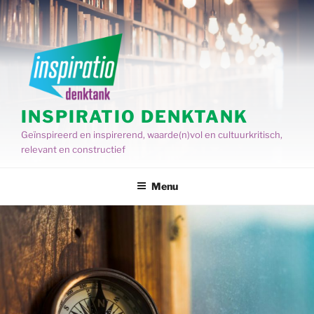
Spring
naar
de
inhoud
INSPIRATIO DENKTANK
Geïnspireerd en inspirerend, waarde(n)vol en cultuurkritisch,
relevant en constructief
Menu