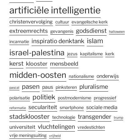
artificiële intelligentie
christenvervolging
cultuur
evangelische kerk
godsdienst
extreemrechts
gevangenis
halloween
islam
inspiratio denktank
incarnatie
israel-palestina
jezus
kapitalisme
kerk
kerst
klooster
mensbeeld
midden-oosten
onderwijs
nationalisme
pasen
pluralisme
paus
pinksteren
pascal
politiek
polarisatie
postmodernisme
progressief
seculariteit
sociale media
smartphone
reformatie
stadsklooster
transgender
technologie
trump
vluchtelingen
universiteit
vredestichten
vrije meningsuiting
vrijheid