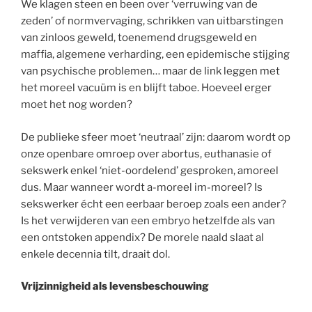
We klagen steen en been over ‘verruwing van de
zeden’ of normvervaging, schrikken van uitbarstingen
van zinloos geweld, toenemend drugsgeweld en
maffia, algemene verharding, een epidemische stijging
van psychische problemen… maar de link leggen met
het moreel vacuüm is en blijft taboe. Hoeveel erger
moet het nog worden?
De publieke sfeer moet ‘neutraal’ zijn: daarom wordt op
onze openbare omroep over abortus, euthanasie of
sekswerk enkel ‘niet-oordelend’ gesproken, amoreel
dus. Maar wanneer wordt a-moreel im-moreel? Is
sekswerker écht een eerbaar beroep zoals een ander?
Is het verwijderen van een embryo hetzelfde als van
een ontstoken appendix? De morele naald slaat al
enkele decennia tilt, draait dol.
Vrijzinnigheid als levensbeschouwing