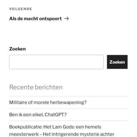
Volgend
VOLGENDE
bericht
Als de macht ontspoort
Zoeken
Zoeken
Recente berichten
Militaire of morele herbewapening?
Ben ik een eikel, ChatGPT?
Boekpublicatie: Het Lam Gods: een hemels
meesterwerk – Het intrigerende mysterie achter