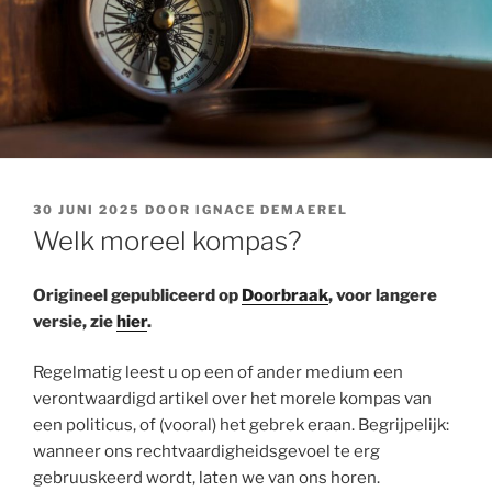
GEPLAATST
30 JUNI 2025
DOOR
IGNACE DEMAEREL
OP
Welk moreel kompas?
Origineel gepubliceerd op
Doorbraak
, voor langere
versie, zie
hier
.
Regelmatig leest u op een of ander medium een
verontwaardigd artikel over het morele kompas van
een politicus, of (vooral) het gebrek eraan. Begrijpelijk:
wanneer ons rechtvaardigheidsgevoel te erg
gebruuskeerd wordt, laten we van ons horen.