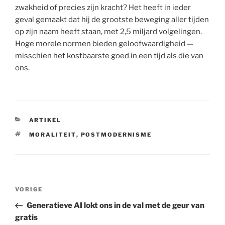
zwakheid of precies zijn kracht? Het heeft in ieder
geval gemaakt dat hij de grootste beweging aller tijden
op zijn naam heeft staan, met 2,5 miljard volgelingen.
Hoge morele normen bieden geloofwaardigheid —
misschien het kostbaarste goed in een tijd als die van
ons.
CATEGORIEËN
ARTIKEL
TAGS
MORALITEIT
,
POSTMODERNISME
Berichtnavigatie
Vorig
VORIGE
bericht
Generatieve AI lokt ons in de val met de geur van
gratis