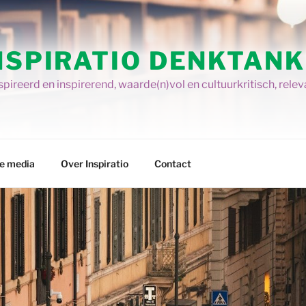
NSPIRATIO DENKTANK
pireerd en inspirerend, waarde(n)vol en cultuurkritisch, relev
re media
Over Inspiratio
Contact