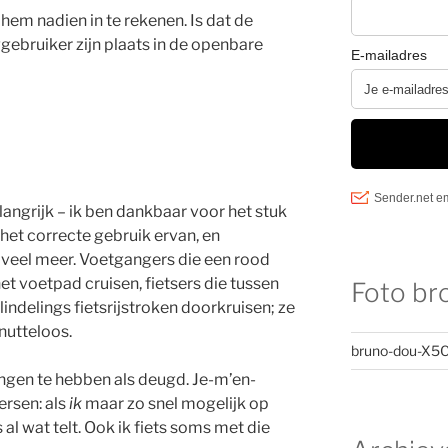
hem nadien in te rekenen. Is dat de
bruiker zijn plaats in de openbare
langrijk – ik ben dankbaar voor het stuk
et correcte gebruik ervan, en
og veel meer. Voetgangers die een rood
het voetpad cruisen, fietsers die tussen
Foto br
lindelings fietsrijstroken doorkruisen; ze
nutteloos.
bruno-dou-X5C
ngen te hebben als deugd. Je-m’en-
ersen: als
ik
maar zo snel mogelijk op
al wat telt. Ook ik fiets soms met die