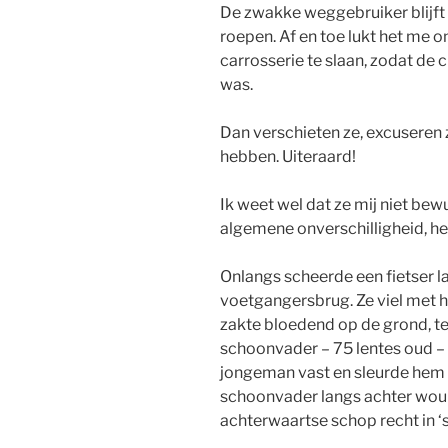
De zwakke weggebruiker blijft
roepen. Af en toe lukt het me 
carrosserie te slaan, zodat de 
was.
Dan verschieten ze, excuseren z
hebben. Uiteraard!
Ik weet wel dat ze mij niet bewu
algemene onverschilligheid, het
Onlangs scheerde een fietser 
voetgangersbrug. Ze viel met h
zakte bloedend op de grond, ter
schoonvader – 75 lentes oud –
jongeman vast en sleurde hem v
schoonvader langs achter wou n
achterwaartse schop recht in ‘