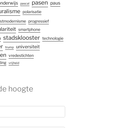
pasen
nderwijs
paus
pascal
uralisme
polarisatie
stmodernisme
progressief
lariteit
smartphone
stadsklooster
a
technologie
r
universiteit
trump
gen
vredestichten
ting
vrijheid
 de hoogte