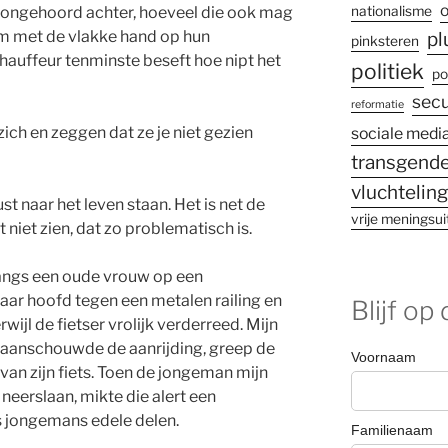
o
nationalisme
 ongehoord achter, hoeveel die ook mag
om met de vlakke hand op hun
pl
pinksteren
chauffeur tenminste beseft hoe nipt het
politiek
po
secu
reformatie
ich en zeggen dat ze je niet gezien
sociale medi
transgende
vluchtelin
st naar het leven staan. Het is net de
vrije meningsui
 niet zien, dat zo problematisch is.
langs een oude vrouw op een
aar hoofd tegen een metalen railing en
Blijf op
wijl de fietser vrolijk verderreed. Mijn
 aanschouwde de aanrijding, greep de
an zijn fiets. Toen de jongeman mijn
eerslaan, mikte die alert een
s jongemans edele delen.