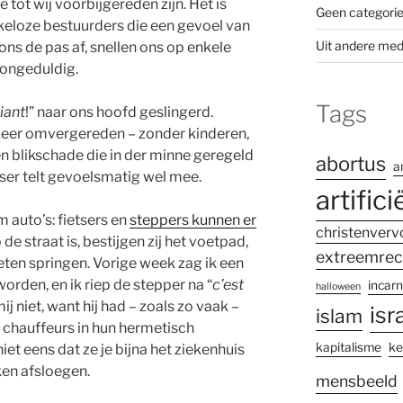
 tot wij voorbijgereden zijn. Het is
Geen categori
keloze bestuurders die een gevoel van
Uit andere med
 ons de pas af, snellen ons op enkele
 ongeduldig.
Tags
iant
!” naar ons hoofd geslingerd.
keer omvergereden – zonder kinderen,
n blikschade die in der minne geregeld
abortus
a
ser telt gevoelsmatig wel mee.
artifici
m auto’s: fietsers en
steppers kunnen er
christenverv
 de straat is, bestijgen zij het voetpad,
extreemrec
ten springen. Vorige week zag ik een
rden, en ik riep de stepper na “
c’est
incarn
halloween
ij niet, want hij had – zoals zo vaak –
isr
islam
r chauffeurs in hun hermetisch
kapitalisme
ke
iet eens dat ze je bijna het ziekenhuis
ken afsloegen.
mensbeeld