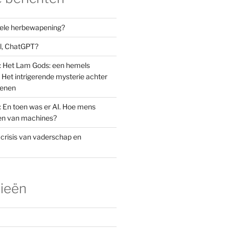
orele herbewapening?
el, ChatGPT?
: Het Lam Gods: een hemels
Het intrigerende mysterie achter
oenen
: En toen was er AI. Hoe mens
den van machines?
 crisis van vaderschap en
ieën