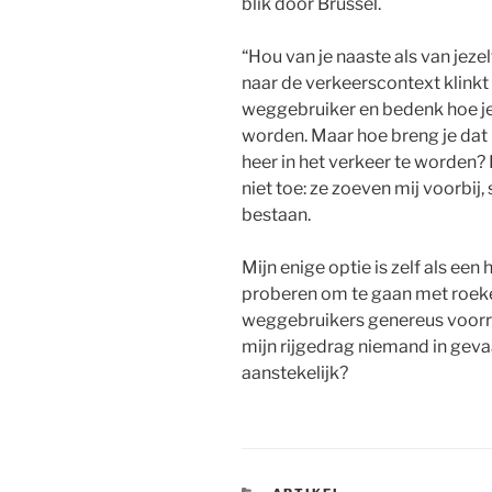
blik door Brussel.
“Hou van je naaste als van jezelf
naar de verkeerscontext klinkt 
weggebruiker en bedenk hoe je 
worden. Maar hoe breng je dat 
heer in het verkeer te worden? I
niet toe: ze zoeven mij voorbij,
bestaan.
Mijn enige optie is zelf als een
proberen om te gaan met roeke
weggebruikers genereus voorra
mijn rijgedrag niemand in geva
aanstekelijk?
CATEGORIEËN