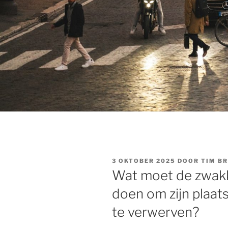
GEPLAATST
3 OKTOBER 2025
DOOR
TIM B
OP
Wat moet de zwak
doen om zijn plaat
te verwerven?