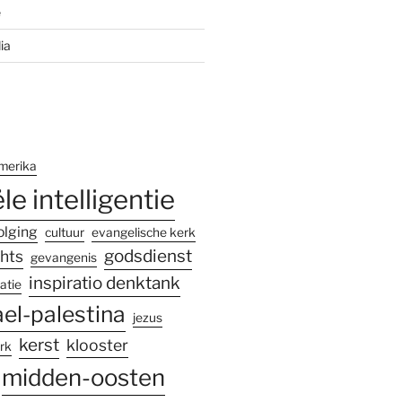
e
ia
merika
ële intelligentie
olging
cultuur
evangelische kerk
godsdienst
hts
gevangenis
inspiratio denktank
atie
ael-palestina
jezus
kerst
klooster
rk
midden-oosten