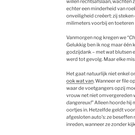
willen rechtsafslaan, wachten ze
echter een minderheid van roe
onveiligheid creëert: zij steken
milimeters voorbij en toeteren
Vanmorgen nog kregen we “
Ch
Gelukkig ben ik nog maar één 
godzijdank – met wat blutsen e
werd tot gevolg. Maar elke mis
Het gaat natuurlijk niet enkel o
ook wat van
. Wanneer er file op
waar de voetgangers opzij moe
vrouw net niet omvergereden wo
dangereux!
” Alleen hoorde hij m
oortjes in. Hetzelfde geldt voo
afgesloten auto’s: ze beseffen n
inreden, wanneer ze zonder kij