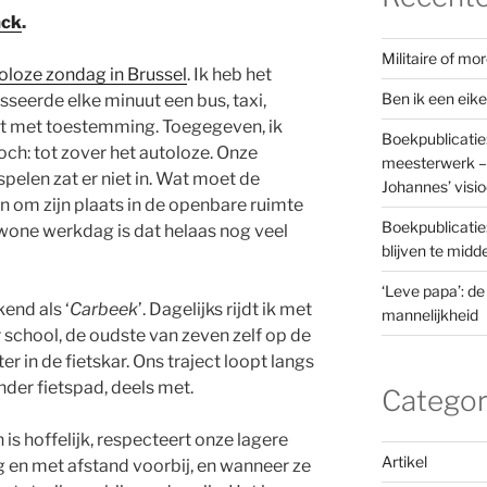
ck
.
Militaire of m
oloze zondag in Brussel
. Ik heb het
Ben ik een eik
sseerde elke minuut een bus, taxi,
iet met toestemming. Toegegeven, ik
Boekpublicatie
ch: tot zover het autoloze. Onze
meesterwerk – 
spelen zat er niet in. Wat moet de
Johannes’ visi
om zijn plaats in de openbare ruimte
Boekpublicatie
one werkdag is dat helaas nog veel
blijven te mid
‘Leve papa’: de
end als ‘
Carbeek
’. Dagelijks rijdt ik met
mannelijkheid
r school, de oudste van zeven zelf op de
er in de fietskar. Ons traject loopt langs
der fietspad, deels met.
Categor
is hoffelijk, respecteert onze lagere
Artikel
g en met afstand voorbij, en wanneer ze