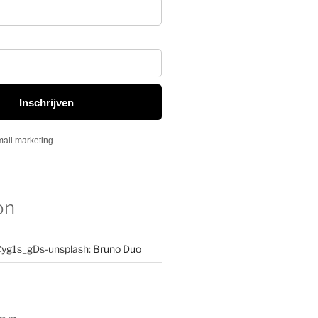
on
yg1s_gDs-unsplash:
Bruno Duo