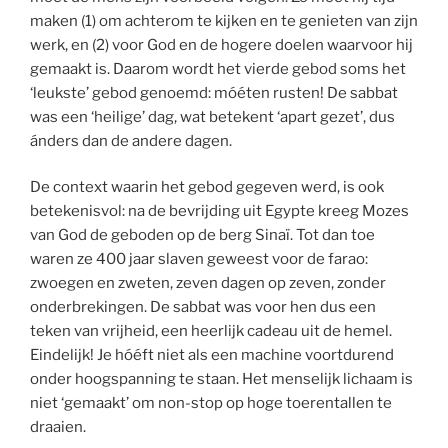
maken (1) om achterom te kijken en te genieten van zijn
werk, en (2) voor God en de hogere doelen waarvoor hij
gemaakt is. Daarom wordt het vierde gebod soms het
‘leukste’ gebod genoemd: móéten rusten! De sabbat
was een ‘heilige’ dag, wat betekent ‘apart gezet’, dus
ánders dan de andere dagen.
De context waarin het gebod gegeven werd, is ook
betekenisvol: na de bevrijding uit Egypte kreeg Mozes
van God de geboden op de berg Sinaï. Tot dan toe
waren ze 400 jaar slaven geweest voor de farao:
zwoegen en zweten, zeven dagen op zeven, zonder
onderbrekingen. De sabbat was voor hen dus een
teken van vrijheid, een heerlijk cadeau uit de hemel.
Eindelijk! Je hóéft niet als een machine voortdurend
onder hoogspanning te staan. Het menselijk lichaam is
niet ‘gemaakt’ om non-stop op hoge toerentallen te
draaien.