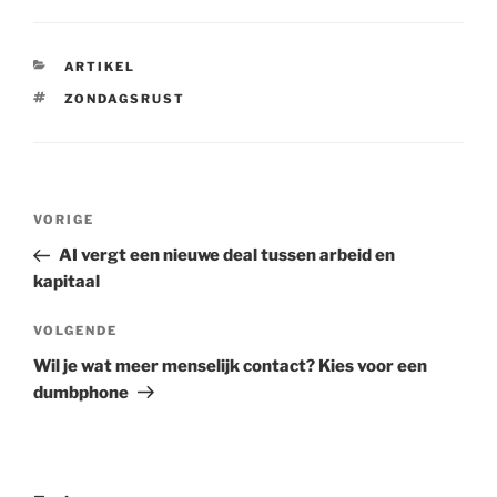
CATEGORIEËN
ARTIKEL
TAGS
ZONDAGSRUST
Berichtnavigatie
Vorig
VORIGE
bericht
AI vergt een nieuwe deal tussen arbeid en
kapitaal
Volgend
VOLGENDE
bericht
Wil je wat meer menselijk contact? Kies voor een
dumbphone