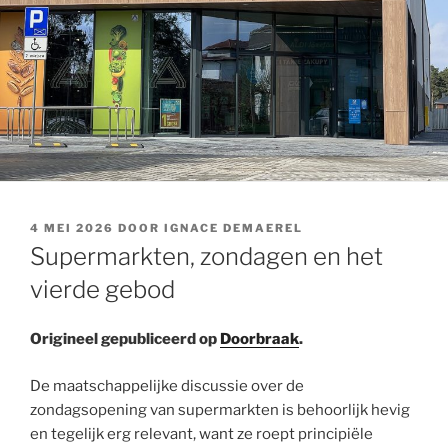
GEPLAATST
4 MEI 2026
DOOR
IGNACE DEMAEREL
OP
Supermarkten, zondagen en het
vierde gebod
Origineel gepubliceerd op
Doorbraak
.
De maatschappelijke discussie over de
zondagsopening van supermarkten is behoorlijk hevig
en tegelijk erg relevant, want ze roept principiële