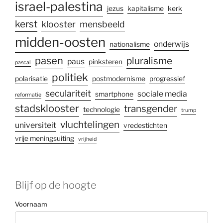
israel-palestina
jezus
kapitalisme
kerk
kerst
klooster
mensbeeld
midden-oosten
onderwijs
nationalisme
pasen
pluralisme
paus
pinksteren
pascal
politiek
polarisatie
postmodernisme
progressief
seculariteit
sociale media
smartphone
reformatie
stadsklooster
transgender
technologie
trump
vluchtelingen
universiteit
vredestichten
vrije meningsuiting
vrijheid
Blijf op de hoogte