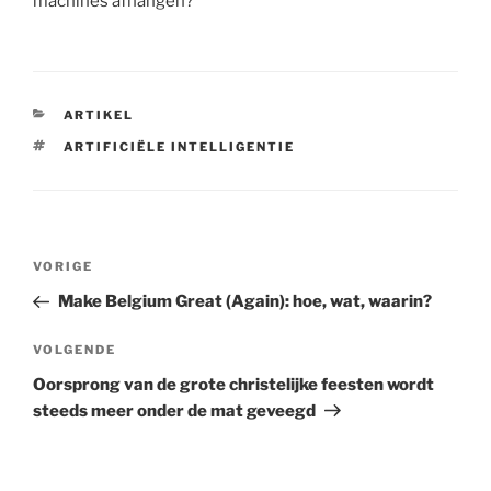
machines afhangen?
CATEGORIEËN
ARTIKEL
TAGS
ARTIFICIËLE INTELLIGENTIE
Berichtnavigatie
Vorig
VORIGE
bericht
Make Belgium Great (Again): hoe, wat, waarin?
Volgend
VOLGENDE
bericht
Oorsprong van de grote christelijke feesten wordt
steeds meer onder de mat geveegd