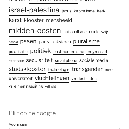
israel-palestina
jezus
kapitalisme
kerk
kerst
klooster
mensbeeld
midden-oosten
onderwijs
nationalisme
pasen
pluralisme
paus
pinksteren
pascal
politiek
polarisatie
postmodernisme
progressief
seculariteit
sociale media
smartphone
reformatie
stadsklooster
transgender
technologie
trump
vluchtelingen
universiteit
vredestichten
vrije meningsuiting
vrijheid
Blijf op de hoogte