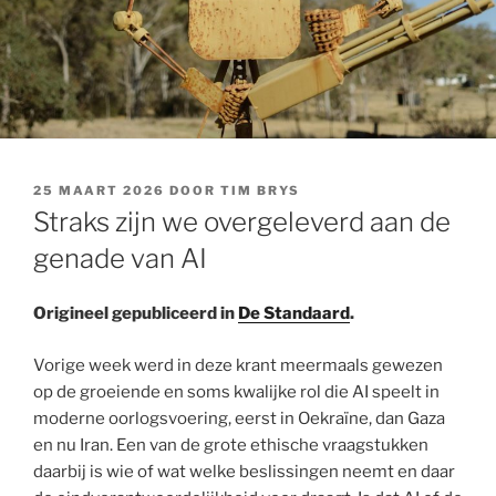
GEPLAATST
25 MAART 2026
DOOR
TIM BRYS
OP
Straks zijn we overgeleverd aan de
genade van AI
Origineel gepubliceerd in
De Standaard
.
Vorige week werd in deze krant meermaals gewezen
op de groeiende en soms kwalijke rol die AI speelt in
moderne oorlogsvoering, eerst in Oekraïne, dan Gaza
en nu Iran. Een van de grote ethische vraagstukken
daarbij is wie of wat welke beslissingen neemt en daar