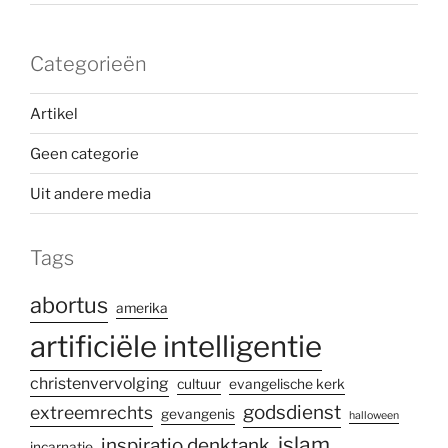
Categorieën
Artikel
Geen categorie
Uit andere media
Tags
abortus
amerika
artificiële intelligentie
christenvervolging
cultuur
evangelische kerk
godsdienst
extreemrechts
gevangenis
halloween
islam
inspiratio denktank
incarnatie