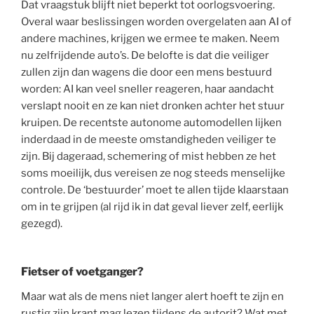
Dat vraagstuk blijft niet beperkt tot oorlogsvoering.
Overal waar beslissingen worden overgelaten aan AI of
andere machines, krijgen we ermee te maken. Neem
nu zelfrijdende auto’s. De belofte is dat die veiliger
zullen zijn dan wagens die door een mens bestuurd
worden: AI kan veel sneller reageren, haar aandacht
verslapt nooit en ze kan niet dronken achter het stuur
kruipen. De recentste autonome automodellen lijken
inderdaad in de meeste omstandigheden veiliger te
zijn. Bij dageraad, schemering of mist hebben ze het
soms moeilijk, dus vereisen ze nog steeds menselijke
controle. De ‘bestuurder’ moet te allen tijde klaarstaan
om in te grijpen (al rijd ik in dat geval liever zelf, eerlijk
gezegd).
Fietser of voetganger?
Maar wat als de mens niet langer alert hoeft te zijn en
rustig zijn krant mag lezen tijdens de autorit? Wat met