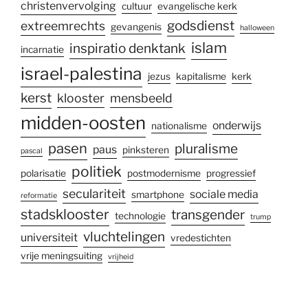
christenvervolging
cultuur
evangelische kerk
godsdienst
extreemrechts
gevangenis
halloween
islam
inspiratio denktank
incarnatie
israel-palestina
jezus
kapitalisme
kerk
kerst
klooster
mensbeeld
midden-oosten
onderwijs
nationalisme
pasen
pluralisme
paus
pinksteren
pascal
politiek
polarisatie
postmodernisme
progressief
seculariteit
sociale media
smartphone
reformatie
stadsklooster
transgender
technologie
trump
vluchtelingen
universiteit
vredestichten
vrije meningsuiting
vrijheid