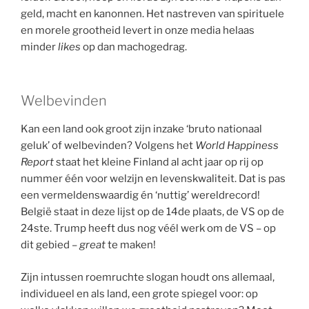
geld, macht en kanonnen. Het nastreven van spirituele
en morele grootheid levert in onze media helaas
minder
likes
op dan machogedrag.
Welbevinden
Kan een land ook groot zijn inzake ‘bruto nationaal
geluk’ of welbevinden? Volgens het
World Happiness
Report
staat het kleine Finland al acht jaar op rij op
nummer één voor welzijn en levenskwaliteit. Dat is pas
een vermeldenswaardig én ‘nuttig’ wereldrecord!
België staat in deze lijst op de 14de plaats, de VS op de
24ste. Trump heeft dus nog véél werk om de VS – op
dit gebied –
great
te maken!
Zijn intussen roemruchte slogan houdt ons allemaal,
individueel en als land, een grote spiegel voor: op