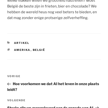
welke vlakken willen we grootheid nastreven? Moet
België de beste zijn in frieten, bier en chocolade? We
hebben de wereld heus nog veel beters te bieden, en
dat mag zonder enige protserige zelfverheffing.
CATEGORIEËN
ARTIKEL
TAGS
AMERIKA
,
BELGIË
Berichtnavigatie
Vorig
VORIGE
bericht
Hoe voorkomen we dat AI het leven in onze plaats
leidt?
Volgend
VOLGENDE
bericht
Straks zijn we overgeleverd aan de genade van AI