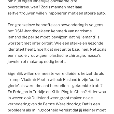
om hun eigen innerlijke onzekerheid te
overschreeuwen? Zoals mannen met laag
zelfvertrouwen willen imponeren met een stoere auto.
Een grenzeloze behoefte aan bewondering is volgens
het DSM-handboek een kenmerk van narcisme.
Iemand die per se moet ‘bewijzen’ dat hij ‘iemand’ is,
worstelt met inferioriteit. Wie een sterke en gezonde
identiteit heeft, hoeft dat niet uit te bazuinen. Net zoals
een mooie vrouw geen plastische chirurgie, massa’s
juwelen of make-up nodig heeft.
Eigenlijk willen de meeste wereldleiders hetzelfde als
Trump: Vladimir Poetin wil ook Rusland in zijn ‘oude
glorie’ als wereldmacht herstellen – gekrenkte trots?
En Erdogan in Turkije en Xi Jin Ping in China? Hitler wou
in wezen ook Duitsland weer groot maken na de
vernedering van de Eerste Wereldoorlog. Dat is een
probleem als míjn grootheid vereist dat jij kleiner moet