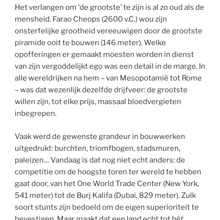
Het verlangen om ‘de grootste’ te zijn is al zo oud als de
mensheid. Farao Cheops (2600 v.C.) wou zijn
onsterfelijke grootheid vereeuwigen door de grootste
piramide ooit te bouwen (146 meter). Welke
opofferingen er gemaakt moesten worden in dienst
van zijn vergoddelijkt ego was een detail in de marge. In
alle wereldrijken na hem – van Mesopotamië tot Rome
– was dat wezenlijk dezelfde drijfveer: de grootste
willen zijn, tot elke prijs, massaal bloedvergieten
inbegrepen.
Vaak werd de gewenste grandeur in bouwwerken
uitgedrukt: burchten, triomfbogen, stadsmuren,
paleizen… Vandaag is dat nog niet echt anders: de
competitie om de hoogste toren ter wereld te hebben
gaat door, van het One World Trade Center (New York,
541 meter) tot de Burj Kalifa (Dubai, 829 meter). Zulk
soort stunts zijn bedoeld om de eigen superioriteit te
bevestigen. Maar maakt dat een land echt tot hét