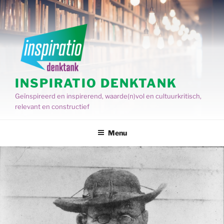
Spring
naar
de
inhoud
INSPIRATIO DENKTANK
Geïnspireerd en inspirerend, waarde(n)vol en cultuurkritisch,
relevant en constructief
Menu