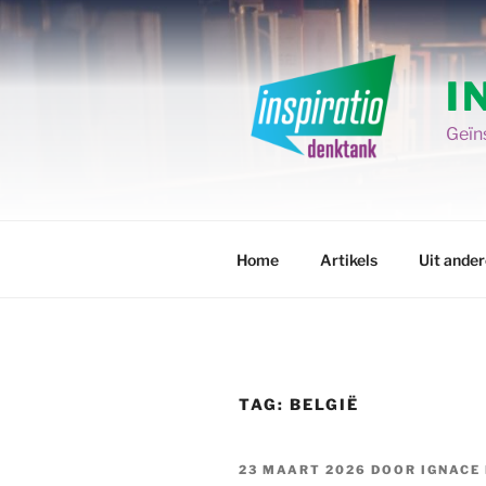
Spring
naar
de
I
inhoud
Geïns
Home
Artikels
Uit ande
TAG:
BELGIË
GEPLAATST
23 MAART 2026
DOOR
IGNACE
OP