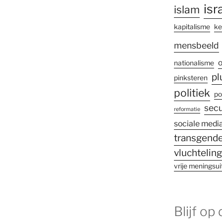
isr
islam
kapitalisme
ke
mensbeeld
o
nationalisme
pl
pinksteren
politiek
po
secu
reformatie
sociale medi
transgende
vluchtelin
vrije meningsui
Blijf op