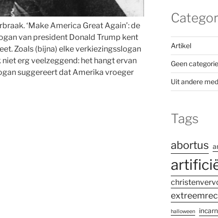
Categor
rbraak. ‘Make America Great Again’: de
gan van president Donald Trump kent
Artikel
et. Zoals (bijna) elke verkiezingsslogan
ok niet erg veelzeggend: het hangt ervan
Geen categori
slogan suggereert dat Amerika vroeger
Uit andere med
Tags
abortus
a
artifici
christenverv
extreemrec
incarn
halloween