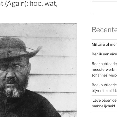
 (Again): hoe, wat,
Recente
Militaire of m
Ben ik een eik
Boekpublicatie
meesterwerk – 
Johannes’ visi
Boekpublicatie
blijven te mid
‘Leve papa’: de
mannelijkheid