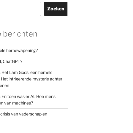
Zoeken
 berichten
orele herbewapening?
el, ChatGPT?
: Het Lam Gods: een hemels
Het intrigerende mysterie achter
oenen
: En toen was er AI. Hoe mens
den van machines?
 crisis van vaderschap en