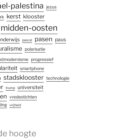
ael-palestina
jezus
kerst
klooster
rk
midden-oosten
pasen
nderwijs
paus
pascal
uralisme
polarisatie
stmodernisme
progressief
lariteit
smartphone
stadsklooster
a
technologie
r
universiteit
trump
gen
vredestichten
ting
vrijheid
 de hoogte