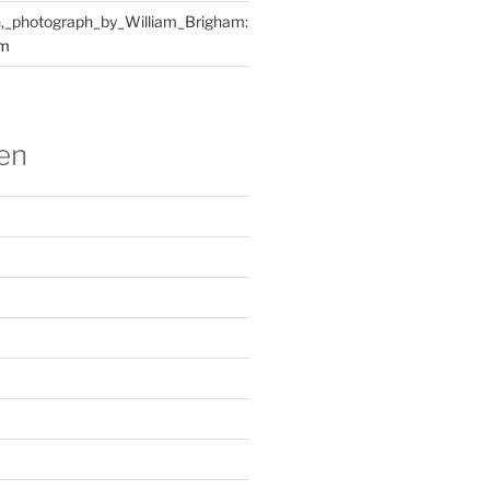
,_photograph_by_William_Brigham:
am
en