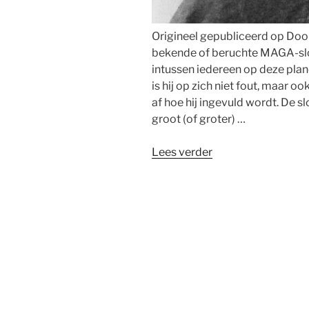
Origineel gepubliceerd op Doo
bekende of beruchte MAGA-slo
intussen iedereen op deze plane
is hij op zich niet fout, maar o
af hoe hij ingevuld wordt. De 
groot (of groter) …
“Make
Lees verder
Belgium
Great
(Again):
hoe,
wat,
waarin?”