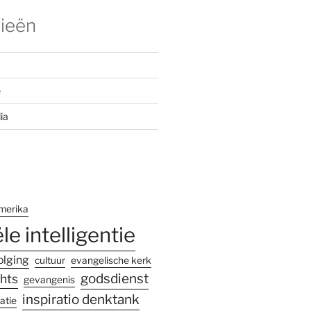
ieën
e
ia
merika
ële intelligentie
olging
cultuur
evangelische kerk
godsdienst
hts
gevangenis
inspiratio denktank
atie