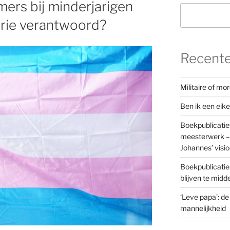
mers bij minderjarigen
rie verantwoord?
Recente
Militaire of m
Ben ik een eik
Boekpublicatie
meesterwerk – 
Johannes’ visi
Boekpublicatie
blijven te mid
‘Leve papa’: de
mannelijkheid