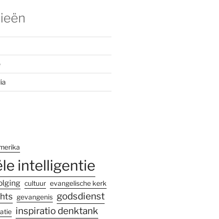
ieën
e
ia
merika
ële intelligentie
olging
cultuur
evangelische kerk
godsdienst
hts
gevangenis
inspiratio denktank
atie