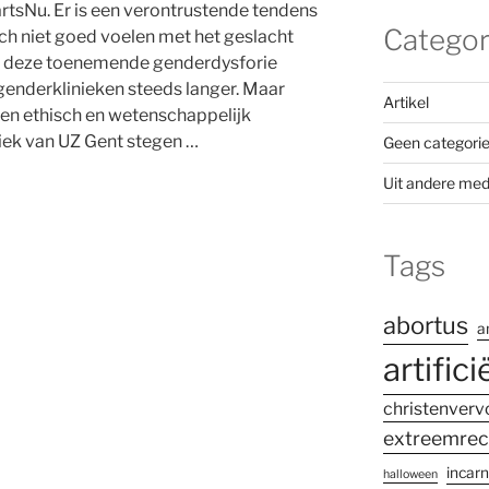
artsNu. Er is een verontrustende tendens
Categor
ich niet goed voelen met het geslacht
r deze toenemende genderdysforie
genderklinieken steeds langer. Maar
Artikel
ren ethisch en wetenschappelijk
iek van UZ Gent stegen …
Geen categori
Uit andere med
s
Tags
abortus
a
artifici
christenverv
extreemrec
incarn
halloween