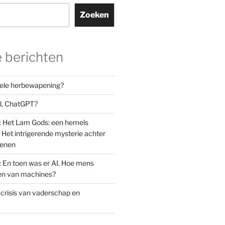
Zoeken
 berichten
orele herbewapening?
el, ChatGPT?
: Het Lam Gods: een hemels
Het intrigerende mysterie achter
oenen
: En toen was er AI. Hoe mens
den van machines?
 crisis van vaderschap en