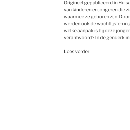
Origineel gepubliceerd in Huis
van kinderen en jongeren die z
waarmee ze geboren zijn. Doo
worden ook de wachtlijsten in 
welke aanpak is bij deze jonge
verantwoord? In de genderklin
“Zijn
Lees verder
puberteitsremmer
bij
minderjarigen
met
genderdysphorie
verantwoord?”