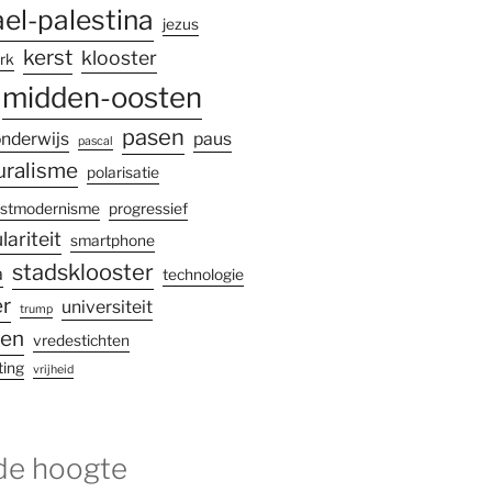
ael-palestina
jezus
kerst
klooster
rk
midden-oosten
pasen
nderwijs
paus
pascal
uralisme
polarisatie
stmodernisme
progressief
lariteit
smartphone
stadsklooster
a
technologie
r
universiteit
trump
gen
vredestichten
ting
vrijheid
 de hoogte