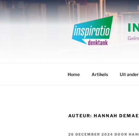
Spring
naar
de
I
inhoud
Geïns
Home
Artikels
Uit ande
AUTEUR:
HANNAH DEMAE
GEPLAATST
26 DECEMBER 2024
DOOR
HAN
OP