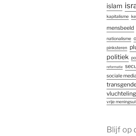
isr
islam
kapitalisme
ke
mensbeeld
o
nationalisme
pl
pinksteren
politiek
po
secu
reformatie
sociale medi
transgende
vluchtelin
vrije meningsui
Blijf op