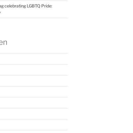
ag celebrating LGBTQ Pride:
y
en