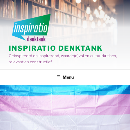
Spring
naar
de
inhoud
INSPIRATIO DENKTANK
Geïnspireerd en inspirerend, waarde(n)vol en cultuurkritisch,
relevant en constructief
Menu