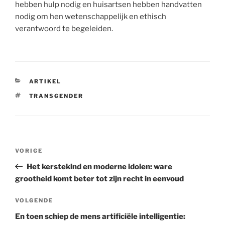
hebben hulp nodig en huisartsen hebben handvatten
nodig om hen wetenschappelijk en ethisch
verantwoord te begeleiden.
CATEGORIEËN
ARTIKEL
TAGS
TRANSGENDER
Berichtnavigatie
Vorig
VORIGE
bericht
Het kerstekind en moderne idolen: ware
grootheid komt beter tot zijn recht in eenvoud
Volgend
VOLGENDE
bericht
En toen schiep de mens artificiële intelligentie: