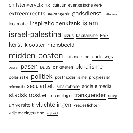
christenvervolging
cultuur
evangelische kerk
godsdienst
extreemrechts
gevangenis
halloween
islam
inspiratio denktank
incarnatie
israel-palestina
jezus
kapitalisme
kerk
kerst
klooster
mensbeeld
midden-oosten
onderwijs
nationalisme
pasen
pluralisme
paus
pinksteren
pascal
politiek
polarisatie
postmodernisme
progressief
seculariteit
sociale media
smartphone
reformatie
stadsklooster
transgender
technologie
trump
vluchtelingen
universiteit
vredestichten
vrije meningsuiting
vrijheid