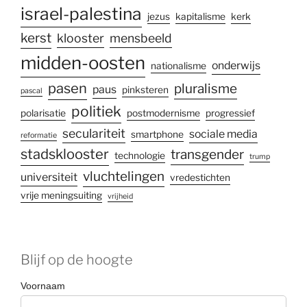
israel-palestina
jezus
kapitalisme
kerk
kerst
klooster
mensbeeld
midden-oosten
onderwijs
nationalisme
pasen
pluralisme
paus
pinksteren
pascal
politiek
polarisatie
postmodernisme
progressief
seculariteit
sociale media
smartphone
reformatie
stadsklooster
transgender
technologie
trump
vluchtelingen
universiteit
vredestichten
vrije meningsuiting
vrijheid
Blijf op de hoogte