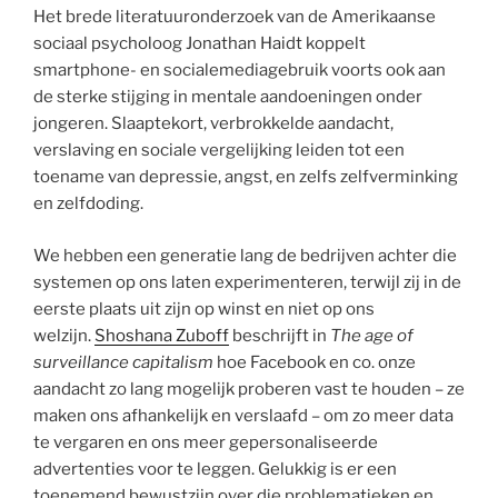
Het brede literatuuronderzoek van de Amerikaanse
sociaal psycholoog Jonathan Haidt koppelt
smartphone- en sociale­mediagebruik voorts ook aan
de sterke stijging in mentale aandoeningen onder
jongeren. Slaaptekort, verbrokkelde aandacht,
verslaving en sociale vergelijking leiden tot een
toename van depressie, angst, en zelfs zelfverminking
en zelfdoding.
We hebben een generatie lang de bedrijven achter die
systemen op ons laten experimenteren, terwijl zij in de
eerste plaats uit zijn op winst en niet op ons
welzijn.
Sho­shana Zuboff
beschrijft in
The age of
surveillance capitalism
hoe Facebook en co. onze
aandacht zo lang mogelijk proberen vast te houden – ze
maken ons afhankelijk en verslaafd – om zo meer data
te vergaren en ons meer gepersonaliseerde
advertenties voor te leggen. Gelukkig is er een
toenemend bewustzijn over die problematieken en