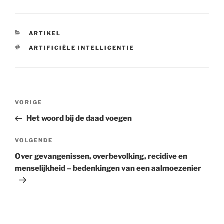
CATEGORIEËN
ARTIKEL
TAGS
ARTIFICIËLE INTELLIGENTIE
Berichtnavigatie
Vorig
VORIGE
bericht
Het woord bij de daad voegen
Volgend
VOLGENDE
bericht
Over gevangenissen, overbevolking, recidive en
menselijkheid – bedenkingen van een aalmoezenier