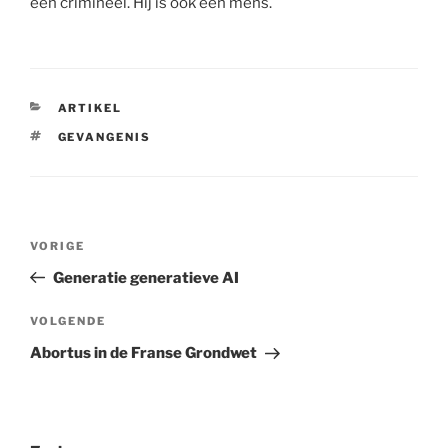
een crimineel. Hij is ook een mens.
CATEGORIEËN
ARTIKEL
TAGS
GEVANGENIS
Berichtnavigatie
Vorig
VORIGE
bericht
Generatie generatieve AI
Volgend
VOLGENDE
bericht
Abortus in de Franse Grondwet