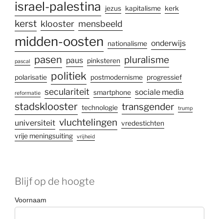
israel-palestina
jezus
kapitalisme
kerk
kerst
klooster
mensbeeld
midden-oosten
onderwijs
nationalisme
pasen
pluralisme
paus
pinksteren
pascal
politiek
polarisatie
postmodernisme
progressief
seculariteit
sociale media
smartphone
reformatie
stadsklooster
transgender
technologie
trump
vluchtelingen
universiteit
vredestichten
vrije meningsuiting
vrijheid
Blijf op de hoogte