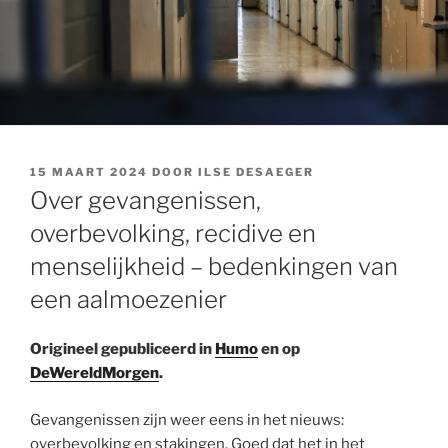
GEPLAATST
15 MAART 2024
DOOR
ILSE DESAEGER
OP
Over gevangenissen,
overbevolking, recidive en
menselijkheid – bedenkingen van
een aalmoezenier
Origineel gepubliceerd in
Humo
en op
DeWereldMorgen
.
Gevangenissen zijn weer eens in het nieuws:
overbevolking en stakingen. Goed dat het in het