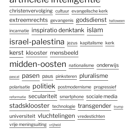
christenvervolging
cultuur
evangelische kerk
godsdienst
extreemrechts
gevangenis
halloween
islam
inspiratio denktank
incarnatie
israel-palestina
jezus
kapitalisme
kerk
kerst
klooster
mensbeeld
midden-oosten
onderwijs
nationalisme
pasen
pluralisme
paus
pinksteren
pascal
politiek
polarisatie
postmodernisme
progressief
seculariteit
sociale media
smartphone
reformatie
stadsklooster
transgender
technologie
trump
vluchtelingen
universiteit
vredestichten
vrije meningsuiting
vrijheid