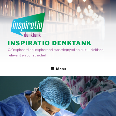
Spring
naar
de
inhoud
INSPIRATIO DENKTANK
Geïnspireerd en inspirerend, waarde(n)vol en cultuurkritisch,
relevant en constructief
Menu