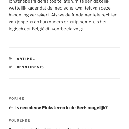
jongensbesnijdenis toe te laten, mits een degelijk
wettelijk kader dat de medische kwaliteit van deze
handeling verzekert. Als we de fundamentele rechten
van jongens én hun ouders ernstig nemen, is het
logisch dat België dit voorbeeld volgt.
CATEGORIEËN
ARTIKEL
TAGS
BESNIJDENIS
Berichtnavigatie
Vorig
VORIGE
bericht
Is een nieuw Pinksteren in de Kerk mogelijk?
Volgend
VOLGENDE
bericht