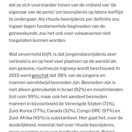
dat ze zich voorstander tonen van de vrijheid van ‘de
eigenaar van de penis’ om besnijdenis op latere leeftijd
te ondergaan. Als rituele besnijdenis per definitie zou
ingaan tegen fundamentele beginselen van de
geneeskunde, zou het ook voor volwassenen niet
toegelaten kunnen worden.
Wat onvermeld blijft, is dat jongensbesnijdenis zeer
verbreid is en op heel veel plaatsen op de wereld als
een gewone, routineuze ingreep wordt beschouwd. In
2015 werd
geschat
dat 38% van de jongens en
mannen wereldwijd besneden zijn. Besneden-zijn is
niet alleen gebruikelijk in Israel (92%) en moslimlanden
(tot ruim 99%), maar ook het aandeel besneden
mannen in bijvoorbeeld de Verenigde Staten (71%),
Zuid-Korea (77%), Canada (32%), Congo DRC (97%) en
Zuid-Afrika (45%) is substantieel. Hier gaat het, voor de
duidelijkheid, meestal niet over rituele besnijdenis,
maar evenmin over een medische noodzaak. België