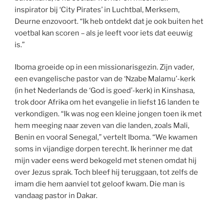
inspirator bij ‘City Pirates’ in Luchtbal, Merksem,
Deurne enzovoort. “Ik heb ontdekt dat je ook buiten het
voetbal kan scoren – als je leeft voor iets dat eeuwig
is.”
Iboma groeide op in een missionarisgezin. Zijn vader,
een evangelische pastor van de ‘Nzabe Malamu’-kerk
(in het Nederlands de ‘God is goed’-kerk) in Kinshasa,
trok door Afrika om het evangelie in liefst 16 landen te
verkondigen. “Ik was nog een kleine jongen toen ik met
hem meeging naar zeven van die landen, zoals Mali,
Benin en vooral Senegal,” vertelt Iboma. “We kwamen
soms in vijandige dorpen terecht. Ik herinner me dat
mijn vader eens werd bekogeld met stenen omdat hij
over Jezus sprak. Toch bleef hij teruggaan, tot zelfs de
imam die hem aanviel tot geloof kwam. Die man is
vandaag pastor in Dakar.