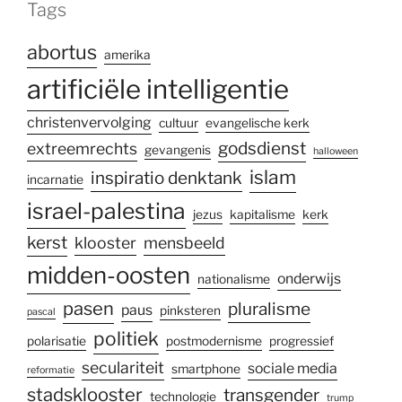
Tags
abortus
amerika
artificiële intelligentie
christenvervolging
cultuur
evangelische kerk
godsdienst
extreemrechts
gevangenis
halloween
islam
inspiratio denktank
incarnatie
israel-palestina
jezus
kapitalisme
kerk
kerst
klooster
mensbeeld
midden-oosten
onderwijs
nationalisme
pasen
pluralisme
paus
pinksteren
pascal
politiek
polarisatie
postmodernisme
progressief
seculariteit
sociale media
smartphone
reformatie
stadsklooster
transgender
technologie
trump