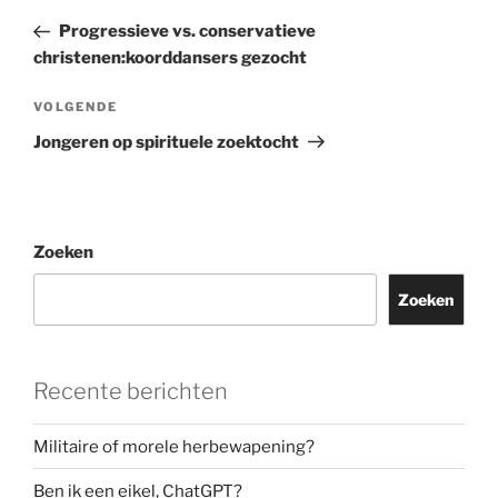
bericht
Progressieve vs. conservatieve
christenen:koorddansers gezocht
Volgend
VOLGENDE
bericht
Jongeren op spirituele zoektocht
Zoeken
Zoeken
Recente berichten
Militaire of morele herbewapening?
Ben ik een eikel, ChatGPT?