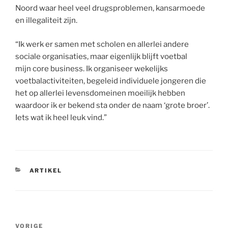
Noord waar heel veel drugsproblemen, kansarmoede
en illegaliteit zijn.
“Ik werk er samen met scholen en allerlei andere
sociale organisaties, maar eigenlijk blijft voetbal
mijn core business. Ik organiseer wekelijks
voetbalactiviteiten, begeleid individuele jongeren die
het op allerlei levensdomeinen moeilijk hebben
waardoor ik er bekend sta onder de naam ‘grote broer’.
Iets wat ik heel leuk vind.”
CATEGORIEËN
ARTIKEL
Berichtnavigatie
Vorig
VORIGE