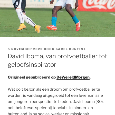
GEPLAATST
5 NOVEMBER 2025
DOOR
KAREL BUNTINX
OP
David Iboma, van profvoetballer tot
geloofsinspirator
Origineel gepubliceerd op
DeWereldMorgen
.
Wat ooit begon als een droom om profvoetballer te
worden, is vandaag uitgegroeid tot een levensmissie
om jongeren perspectief te bieden. David Iboma (30),
ooit beloftevol speler bij topclubs in binnen- en
buitenland, is nu sociaal werker en missionair