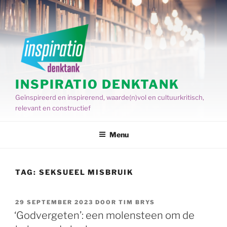
Spring
naar
de
inhoud
INSPIRATIO DENKTANK
Geïnspireerd en inspirerend, waarde(n)vol en cultuurkritisch,
relevant en constructief
Menu
TAG:
SEKSUEEL MISBRUIK
GEPLAATST
29 SEPTEMBER 2023
DOOR
TIM BRYS
OP
‘Godvergeten’: een molensteen om de