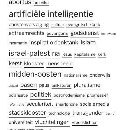
abortus
amerika
artificiële intelligentie
christenvervolging
cultuur
evangelische kerk
godsdienst
extreemrechts
gevangenis
halloween
islam
inspiratio denktank
incarnatie
israel-palestina
jezus
kapitalisme
kerk
kerst
klooster
mensbeeld
midden-oosten
onderwijs
nationalisme
pasen
pluralisme
paus
pinksteren
pascal
politiek
polarisatie
postmodernisme
progressief
seculariteit
sociale media
smartphone
reformatie
stadsklooster
transgender
technologie
trump
vluchtelingen
universiteit
vredestichten
vrije meningsuiting