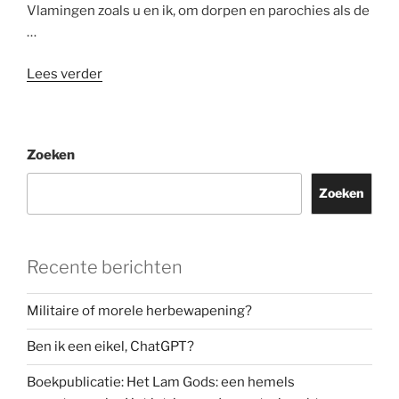
Vlamingen zoals u en ik, om dorpen en parochies als de
…
“‘Godvergeten’:
Lees verder
een
molensteen
om
Zoeken
de
hals
Zoeken
van
de
kerk”
Recente berichten
Militaire of morele herbewapening?
Ben ik een eikel, ChatGPT?
Boekpublicatie: Het Lam Gods: een hemels