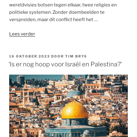
wereldvisies botsen tegen elkaar, twee religies en
politieke systemen. Zonder doembeelden te
verspreiden, maar dit conflict heeft het …
“De
Lees verder
oorlog
in
Gaza:
GEPLAATST
16 OKTOBER 2023
DOOR
TIM BRYS
OP
“oh
‘Is er nog hoop voor Israël en Palestina?’
zo
makkelijk
om
vanuit
onze
veilige
stoel
kritiek
te
hebben””