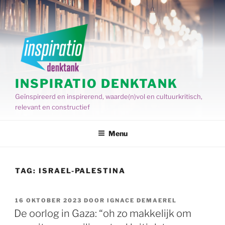
Spring
naar
de
inhoud
INSPIRATIO DENKTANK
Geïnspireerd en inspirerend, waarde(n)vol en cultuurkritisch,
relevant en constructief
Menu
TAG:
ISRAEL-PALESTINA
GEPLAATST
16 OKTOBER 2023
DOOR
IGNACE DEMAEREL
OP
De oorlog in Gaza: “oh zo makkelijk om