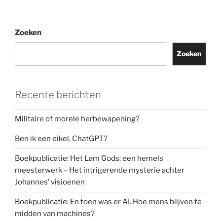
en
Palestina?’”
Zoeken
Zoeken
Recente berichten
Militaire of morele herbewapening?
Ben ik een eikel, ChatGPT?
Boekpublicatie: Het Lam Gods: een hemels
meesterwerk – Het intrigerende mysterie achter
Johannes’ visioenen
Boekpublicatie: En toen was er AI. Hoe mens blijven te
midden van machines?