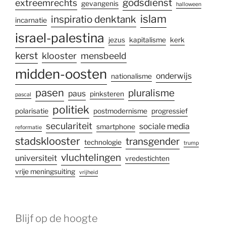
godsdienst
extreemrechts
gevangenis
halloween
islam
inspiratio denktank
incarnatie
israel-palestina
jezus
kapitalisme
kerk
kerst
klooster
mensbeeld
midden-oosten
onderwijs
nationalisme
pasen
pluralisme
paus
pinksteren
pascal
politiek
polarisatie
postmodernisme
progressief
seculariteit
sociale media
smartphone
reformatie
stadsklooster
transgender
technologie
trump
vluchtelingen
universiteit
vredestichten
vrije meningsuiting
vrijheid
Blijf op de hoogte