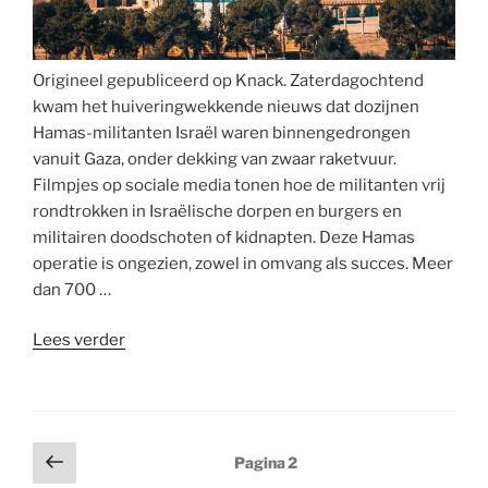
Origineel gepubliceerd op Knack. Zaterdagochtend
kwam het huiveringwekkende nieuws dat dozijnen
Hamas-militanten Israël waren binnengedrongen
vanuit Gaza, onder dekking van zwaar raketvuur.
Filmpjes op sociale media tonen hoe de militanten vrij
rondtrokken in Israëlische dorpen en burgers en
militairen doodschoten of kidnapten. Deze Hamas
operatie is ongezien, zowel in omvang als succes. Meer
dan 700 …
“‘Is
Lees verder
er
nog
hoop
voor
Berichten
Vorige
Pagina
2
Israël
pagina
paginering