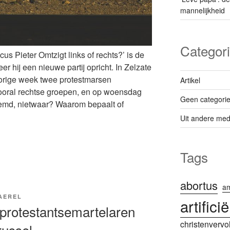
mannelijkheid
Categor
us Pieter Omtzigt links of rechts?’ is de
r hij een nieuwe partij opricht. In Zelzate
orige week twee protestmarsen
Artikel
ooral rechtse groepen, en op woensdag
Geen categori
eemd, nietwaar? Waarom bepaalt of
Uit andere med
Tags
abortus
am
AEREL
artifici
r protestantsemartelaren
christenvervo
russel