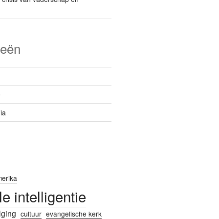
ieën
e
ia
erika
ële intelligentie
lging
cultuur
evangelische kerk