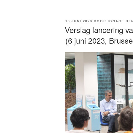
Blaise
Pascal
(1623):
GEPLAATST
13 JUNI 2023
DOOR
IGNACE DE
een
OP
Verslag lancering va
vergeten
(6 juni 2023, Brusse
genie”