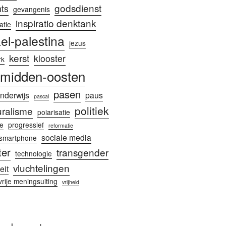
godsdienst
ts
gevangenis
inspiratio denktank
atie
ael-palestina
jezus
kerst
klooster
rk
midden-oosten
pasen
nderwijs
paus
pascal
politiek
uralisme
polarisatie
e
progressief
reformatie
sociale media
smartphone
ter
transgender
technologie
vluchtelingen
eit
vrije meningsuiting
vrijheid