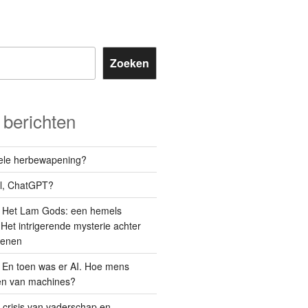
Zoeken
berichten
orele herbewapening?
el, ChatGPT?
: Het Lam Gods: een hemels
Het intrigerende mysterie achter
oenen
: En toen was er AI. Hoe mens
den van machines?
 crisis van vaderschap en