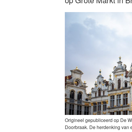
Een
pleidooi
om
een
valse
tegenstelling
te
overstijgen!”
Origineel gepubliceerd op De W
Doorbraak. De herdenking van ee