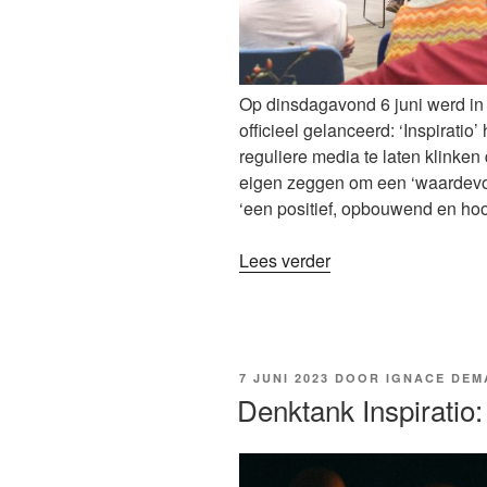
Op dinsdagavond 6 juni werd in
officieel gelanceerd: ‘Inspiratio
reguliere media te laten klinken
eigen zeggen om een ‘waardevo
‘een positief, opbouwend en hoo
“Verslag
Lees verder
lancering
van
de
denktank
GEPLAATST
7 JUNI 2023
DOOR
IGNACE DEM
Inspiratio
OP
Denktank Inspiratio
(6
juni
2023,