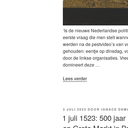
‘Is de nieuwe Nederlandse politic
eerste vraag die men stelt wannee
werden na de pestvideo’s van v
gehouden: eentje op dinsdag, v
door de linkse organisaties. Vr
domineert deze …
“‘Links’
Lees verder
en
‘rechts’:
hoe
uit
GEPLAATST
3 JULI 2023
DOOR
IGNACE DEM
deze
OP
1 juli 1523: 500 jaa
loopgravenoorlog
op Grote Markt in B
geraken?