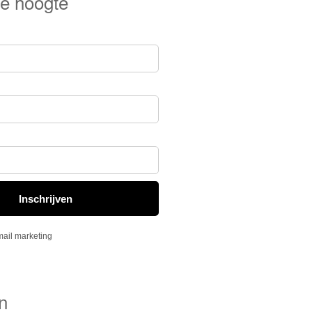
 de hoogte
n