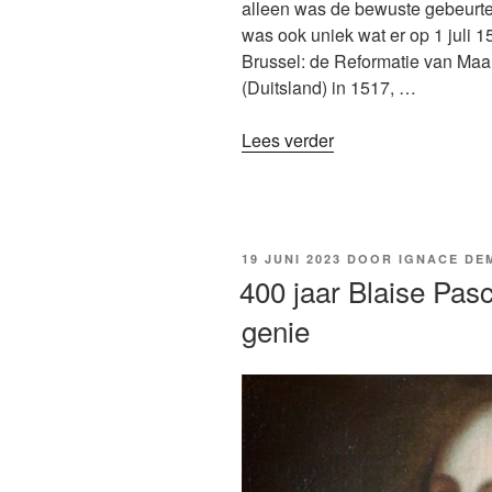
alleen was de bewuste gebeurten
was ook uniek wat er op 1 juli 
Brussel: de Reformatie van Maar
(Duitsland) in 1517, …
“1
Lees verder
juli
1523:
500
jaar
GEPLAATST
19 JUNI 2023
DOOR
IGNACE DE
protestantsemartela
OP
400 jaar Blaise Pasc
op
genie
Grote
Markt
in
Brussel”