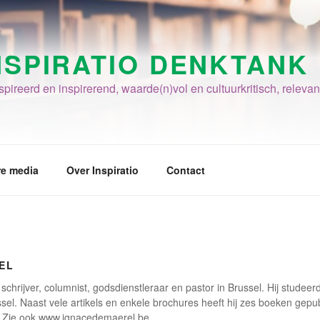
NSPIRATIO DENKTANK
pireerd en inspirerend, waarde(n)vol en cultuurkritisch, relevan
re media
Over Inspiratio
Contact
EL
schrijver, columnist, godsdienstleraar en pastor in Brussel. Hij studee
el. Naast vele artikels en enkele brochures heeft hij zes boeken gepub
. Zie ook www.ignacedemaerel.be.