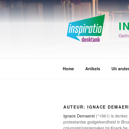
Spring
naar
de
I
inhoud
Geïns
Home
Artikels
Uit ande
AUTEUR:
IGNACE DEMAER
Ignace Demaerel
(°1961) is denker, 
protestantse godgeleerdheid in Bruss
columnist/opiniemaker bij Knack.be