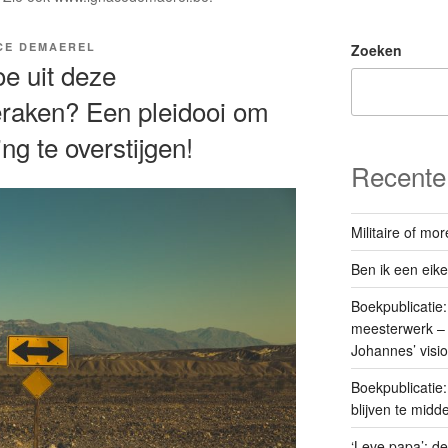
CE DEMAEREL
Zoeken
hoe uit deze
eraken? Een pleidooi om
ng te overstijgen!
Recente 
Militaire of m
Ben ik een eik
Boekpublicatie
meesterwerk – 
Johannes’ visi
Boekpublicatie
blijven te mid
‘Leve papa’: de