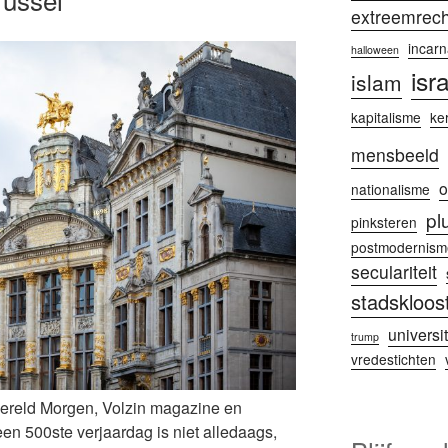
extreemrech
incarn
halloween
isr
islam
kapitalisme
ke
mensbeeld
o
nationalisme
pl
pinksteren
postmodernism
seculariteit
stadskloos
universit
trump
vredestichten
ereld Morgen, Volzin magazine en
n 500ste verjaardag is niet alledaags,