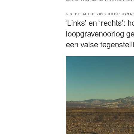
GEPLAATST
6 SEPTEMBER 2023
DOOR
IGNA
OP
‘Links’ en ‘rechts’: 
loopgravenoorlog g
een valse tegenstelli