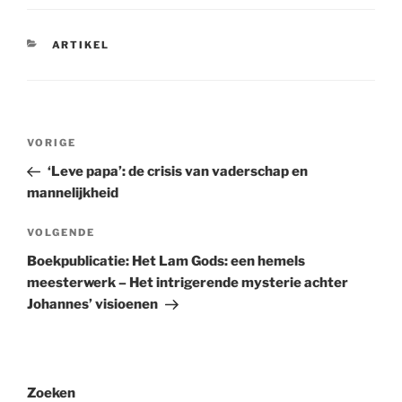
CATEGORIEËN
ARTIKEL
Berichtnavigatie
Vorig
VORIGE
bericht
‘Leve papa’: de crisis van vaderschap en
mannelijkheid
Volgend
VOLGENDE
bericht
Boekpublicatie: Het Lam Gods: een hemels
meesterwerk – Het intrigerende mysterie achter
Johannes’ visioenen
Zoeken