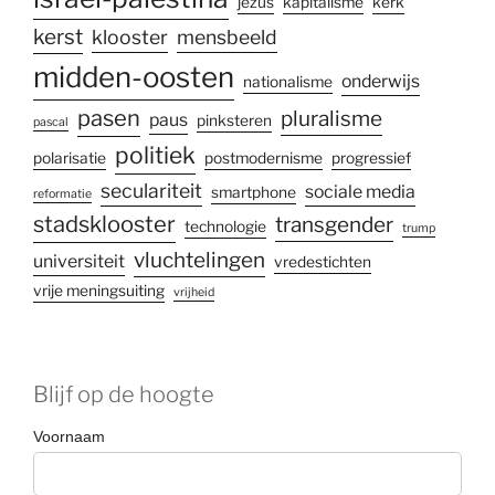
jezus
kapitalisme
kerk
kerst
klooster
mensbeeld
midden-oosten
onderwijs
nationalisme
pasen
pluralisme
paus
pinksteren
pascal
politiek
polarisatie
postmodernisme
progressief
seculariteit
sociale media
smartphone
reformatie
stadsklooster
transgender
technologie
trump
vluchtelingen
universiteit
vredestichten
vrije meningsuiting
vrijheid
Blijf op de hoogte