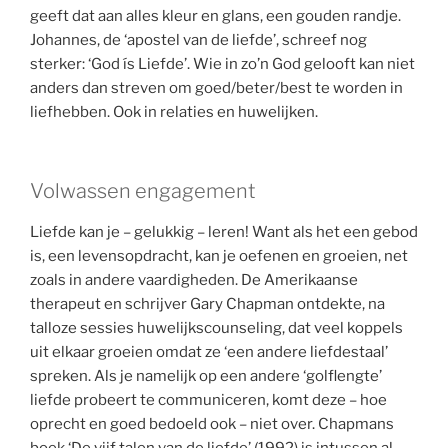
geeft dat aan alles kleur en glans, een gouden randje.
Johannes, de ‘apostel van de liefde’, schreef nog
sterker: ‘God ís Liefde’. Wie in zo’n God gelooft kan niet
anders dan streven om goed/beter/best te worden in
liefhebben. Ook in relaties en huwelijken.
Volwassen engagement
Liefde kan je – gelukkig – leren! Want als het een gebod
is, een levensopdracht, kan je oefenen en groeien, net
zoals in andere vaardigheden. De Amerikaanse
therapeut en schrijver Gary Chapman ontdekte, na
talloze sessies huwelijkscounseling, dat veel koppels
uit elkaar groeien omdat ze ‘een andere liefdestaal’
spreken. Als je namelijk op een andere ‘golflengte’
liefde probeert te communiceren, komt deze – hoe
oprecht en goed bedoeld ook – niet over. Chapmans
boek ‘De vijf talen van de liefde’ (1992) is intussen al