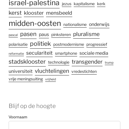
israel-palestina
jezus
kapitalisme
kerk
kerst
klooster
mensbeeld
midden-oosten
onderwijs
nationalisme
pasen
pluralisme
paus
pinksteren
pascal
politiek
polarisatie
postmodernisme
progressief
seculariteit
sociale media
smartphone
reformatie
stadsklooster
transgender
technologie
trump
vluchtelingen
universiteit
vredestichten
vrije meningsuiting
vrijheid
Blijf op de hoogte