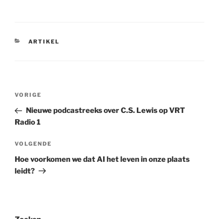
CATEGORIEËN
ARTIKEL
Berichtnavigatie
Vorig
VORIGE
bericht
Nieuwe podcastreeks over C.S. Lewis op VRT
Radio 1
Volgend
VOLGENDE
bericht
Hoe voorkomen we dat AI het leven in onze plaats
leidt?