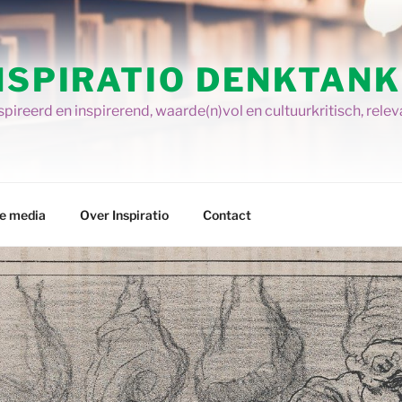
NSPIRATIO DENKTANK
pireerd en inspirerend, waarde(n)vol en cultuurkritisch, relev
re media
Over Inspiratio
Contact