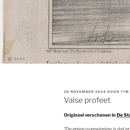
GEPLAATST
28 NOVEMBER 2024
DOOR
TIM
OP
Valse profeet
Origineel verschenen in
De St
“De enige overwinning is dat e