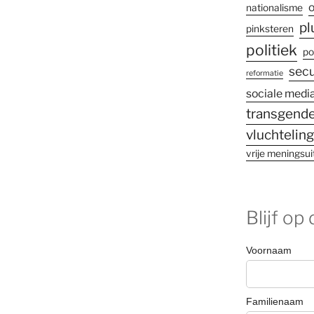
o
nationalisme
pl
pinksteren
politiek
po
secu
reformatie
sociale medi
transgende
vluchtelin
vrije meningsui
Blijf op