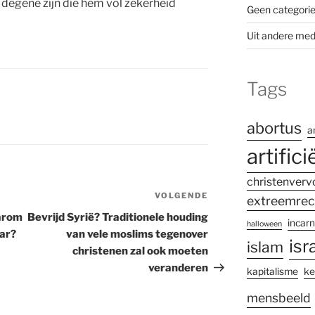
 degene zijn die hem vol zekerheid
Geen categori
Uit andere med
Tags
abortus
a
artifici
christenverv
VOLGENDE
Volgend
extreemrec
bericht
aarom
Bevrijd Syrië? Traditionele houding
incarn
halloween
aar?
van vele moslims tegenover
isr
islam
christenen zal ook moeten
veranderen
kapitalisme
ke
mensbeeld