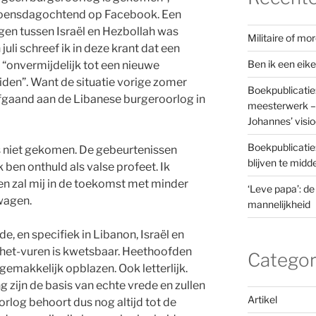
woensdagochtend op Facebook. Een
gen tussen Israël en Hezbollah was
Militaire of m
juli schreef ik in deze krant dat een
Ben ik een eik
 “onvermijdelijk tot een nieuwe
iden”. Want de situatie vorige zomer
Boekpublicatie
afgaand aan de Libanese burgeroorlog in
meesterwerk – 
Johannes’ visi
Boekpublicatie
us niet gekomen. De gebeurtenissen
blijven te mid
ben onthuld als valse profeet. Ik
 en zal mij in de toekomst met minder
‘Leve papa’: de
wagen.
mannelijkheid
e, en specifiek in Libanon, Israël en
t-het-vuren is kwetsbaar. Heethoofden
Categor
gemakkelijk opblazen. Ook letterlijk.
 zijn de basis van echte vrede en zullen
Artikel
rlog behoort dus nog altijd tot de