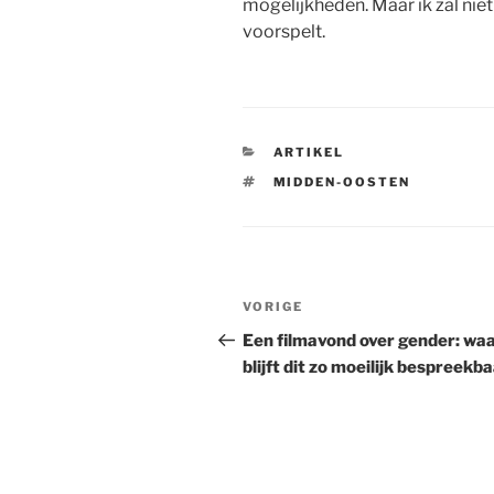
mogelijkheden. Maar ik zal niet
voorspelt.
CATEGORIEËN
ARTIKEL
TAGS
MIDDEN-OOSTEN
Berichtnavigatie
Vorig
VORIGE
bericht
Een filmavond over gender: w
blijft dit zo moeilijk bespreekb