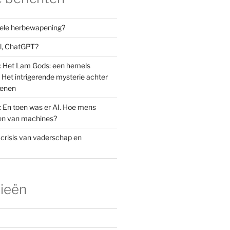
orele herbewapening?
el, ChatGPT?
: Het Lam Gods: een hemels
Het intrigerende mysterie achter
oenen
: En toen was er AI. Hoe mens
den van machines?
 crisis van vaderschap en
ieën