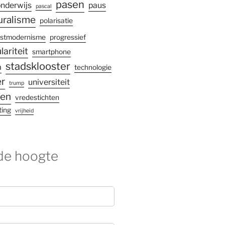
pasen
nderwijs
paus
pascal
uralisme
polarisatie
stmodernisme
progressief
lariteit
smartphone
stadsklooster
a
technologie
r
universiteit
trump
gen
vredestichten
ting
vrijheid
 de hoogte