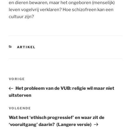
en dieren bewaren
,
maar het ongeboren (menselijk)
leven vogelvrij verklaren? Hoe schizofreen kan een
cultuur zijn?
CATEGORIEËN
ARTIKEL
Berichtnavigatie
Vorig
VORIGE
bericht
Het probleem van de VUB: religie wil maar niet
uitsterven
Volgend
VOLGENDE
bericht
Wat heet ‘ethisch progressief’ en waar zit de
‘vooruitgang’ daarin? (Langere versie)