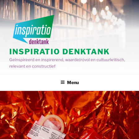
Spring
naar
de
inhoud
INSPIRATIO DENKTANK
Geïnspireerd en inspirerend, waarde(n)vol en cultuurkritisch,
relevant en constructief
Menu