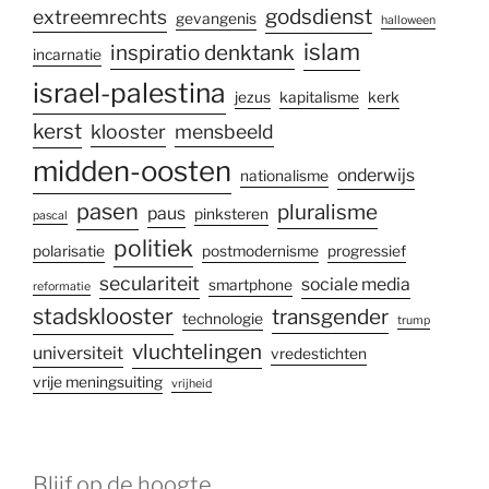
godsdienst
extreemrechts
gevangenis
halloween
islam
inspiratio denktank
incarnatie
israel-palestina
jezus
kapitalisme
kerk
kerst
klooster
mensbeeld
midden-oosten
onderwijs
nationalisme
pasen
pluralisme
paus
pinksteren
pascal
politiek
polarisatie
postmodernisme
progressief
seculariteit
sociale media
smartphone
reformatie
stadsklooster
transgender
technologie
trump
vluchtelingen
universiteit
vredestichten
vrije meningsuiting
vrijheid
Blijf op de hoogte