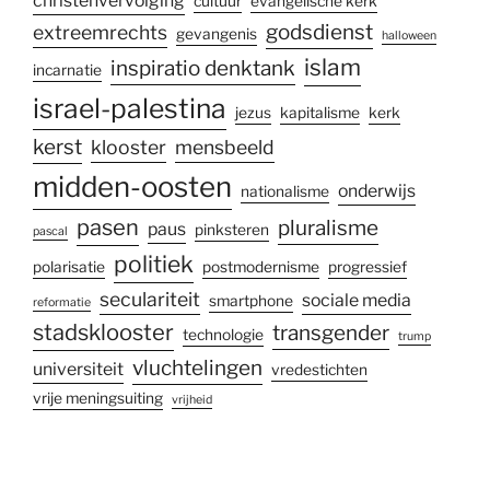
christenvervolging
cultuur
evangelische kerk
godsdienst
extreemrechts
gevangenis
halloween
islam
inspiratio denktank
incarnatie
israel-palestina
jezus
kapitalisme
kerk
kerst
klooster
mensbeeld
midden-oosten
onderwijs
nationalisme
pasen
pluralisme
paus
pinksteren
pascal
politiek
polarisatie
postmodernisme
progressief
seculariteit
sociale media
smartphone
reformatie
stadsklooster
transgender
technologie
trump
vluchtelingen
universiteit
vredestichten
vrije meningsuiting
vrijheid