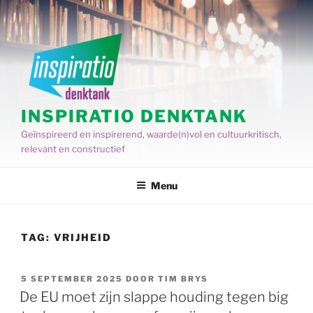
Spring
naar
de
inhoud
INSPIRATIO DENKTANK
Geïnspireerd en inspirerend, waarde(n)vol en cultuurkritisch,
relevant en constructief
Menu
TAG:
VRIJHEID
GEPLAATST
5 SEPTEMBER 2025
DOOR
TIM BRYS
OP
De EU moet zijn slappe houding tegen big