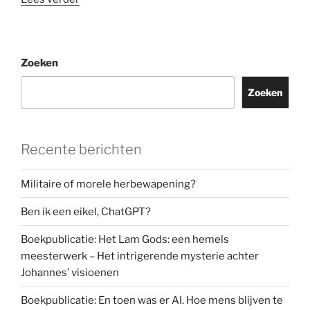
EU
moet
zijn
Zoeken
slappe
houding
Zoeken
tegen
big
tech
Recente berichten
aanscherpen,
of
we
Militaire of morele herbewapening?
zijn
Ben ik een eikel, ChatGPT?
verloren”
Boekpublicatie: Het Lam Gods: een hemels
meesterwerk – Het intrigerende mysterie achter
Johannes’ visioenen
Boekpublicatie: En toen was er AI. Hoe mens blijven te