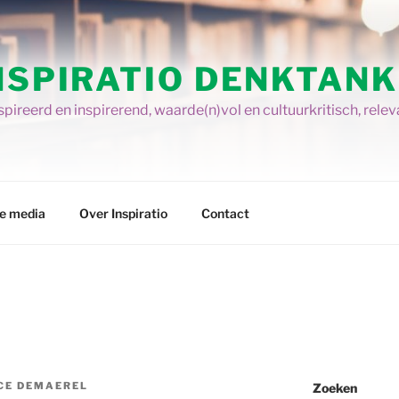
NSPIRATIO DENKTANK
pireerd en inspirerend, waarde(n)vol en cultuurkritisch, relev
re media
Over Inspiratio
Contact
CE DEMAEREL
Zoeken