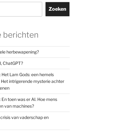
Zoeken
 berichten
orele herbewapening?
el, ChatGPT?
: Het Lam Gods: een hemels
Het intrigerende mysterie achter
oenen
: En toen was er AI. Hoe mens
den van machines?
 crisis van vaderschap en