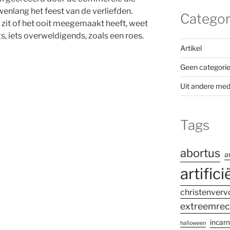
uwenlang het feest van de verliefden.
Categor
e zit of het ooit meegemaakt heeft, weet
igs, iets overweldigends, zoals een roes.
Artikel
Geen categori
Uit andere med
Tags
abortus
a
artifici
christenverv
extreemrec
incarn
halloween