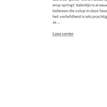
erop springt. Valentijn is al ee
Iedereen die volop in deze fas
het: verliefdheid is iets pracht
Je …
“Valentijn:
Lees verder
verliefdheid,
liefde
en
relaties”