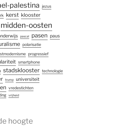
ael-palestina
jezus
kerst
klooster
rk
midden-oosten
pasen
nderwijs
paus
pascal
uralisme
polarisatie
stmodernisme
progressief
lariteit
smartphone
stadsklooster
a
technologie
r
universiteit
trump
gen
vredestichten
ting
vrijheid
 de hoogte