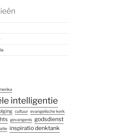
ieën
e
ia
merika
ële intelligentie
olging
cultuur
evangelische kerk
godsdienst
hts
gevangenis
inspiratio denktank
atie