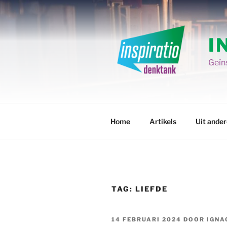
Spring
naar
de
I
inhoud
Geïns
Home
Artikels
Uit ande
TAG:
LIEFDE
GEPLAATST
14 FEBRUARI 2024
DOOR
IGNA
OP