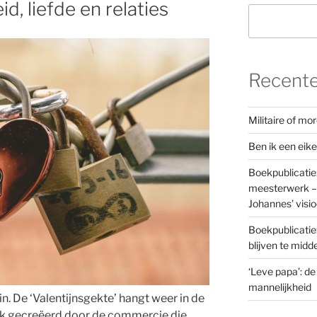
id, liefde en relaties
Recente
Militaire of m
Ben ik een eik
Boekpublicatie
meesterwerk – 
Johannes’ visi
Boekpublicatie
blijven te mid
‘Leve papa’: de
mannelijkheid
n. De ‘Valentijnsgekte’ hangt weer in de
lijk gecreëerd door de commercie die