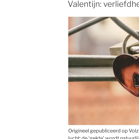
Valentijn: verliefdhe
Origineel gepubliceerd op Volzi
lucht: de ‘gekte’ wordt natuur