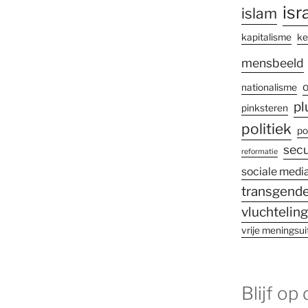
isr
islam
kapitalisme
ke
mensbeeld
o
nationalisme
pl
pinksteren
politiek
po
secu
reformatie
sociale medi
transgende
vluchtelin
vrije meningsui
Blijf op