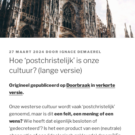
GEPLAATST
27 MAART 2024
DOOR
IGNACE DEMAEREL
OP
Hoe ‘postchristelijk’ is onze
cultuur? (lange versie)
Origineel gepubliceerd op
Doorbraak
in
verkorte
versie
.
Onze westerse cultuur wordt vaak ‘postchristelijk’
genoemd, maar is dit
een feit, een mening of een
wens?
Wie heeft dat eigenlijk besloten of
‘gedecreteerd’? Is het een product van een (neutrale)