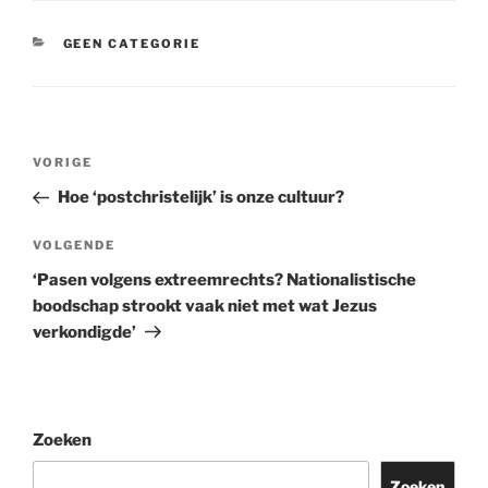
CATEGORIEËN
GEEN CATEGORIE
Berichtnavigatie
Vorig
VORIGE
bericht
Hoe ‘postchristelijk’ is onze cultuur?
Volgend
VOLGENDE
bericht
‘Pasen volgens extreemrechts? Nationalistische
boodschap strookt vaak niet met wat Jezus
verkondigde’
Zoeken
Zoeken