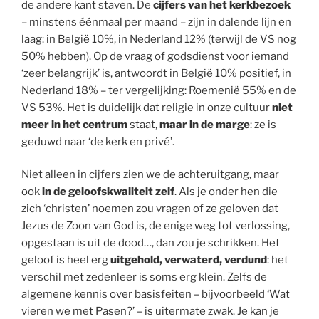
de andere kant staven. De
cijfers van het kerkbezoek
– minstens éénmaal per maand – zijn in dalende lijn en
laag: in België 10%, in Nederland 12% (terwijl de VS nog
50% hebben). Op de vraag of godsdienst voor iemand
‘zeer belangrijk’ is, antwoordt in België 10% positief, in
Nederland 18% – ter vergelijking: Roemenië 55% en de
VS 53%. Het is duidelijk dat religie in onze cultuur
niet
meer in het centrum
staat,
maar in de marge
: ze is
geduwd naar ‘de kerk en privé’.
Niet alleen in cijfers zien we de achteruitgang, maar
ook
in de geloofskwaliteit zelf
. Als je onder hen die
zich ‘christen’ noemen zou vragen of ze geloven dat
Jezus de Zoon van God is, de enige weg tot verlossing,
opgestaan is uit de dood…, dan zou je schrikken. Het
geloof is heel erg
uitgehold, verwaterd, verdund
: het
verschil met zedenleer is soms erg klein. Zelfs de
algemene kennis over basisfeiten – bijvoorbeeld ‘Wat
vieren we met Pasen?’ – is uitermate zwak. Je kan je