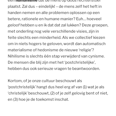
een
humanisme
dat de mens op Gods rechterstoel
plaatst. Zal dus – eindelijk! – de mens zelf het heft in
handen nemen en alle problemen oplossen op een
betere, rationele en humane manier? Euh… hoeveel
geloof
hebben u en ik dat dat zal lukken? Deze groepen,
met onderling nog vele verschillende visies, zijn in
feite slechts een minderheid. Als we collectief kiezen
om in niets hogers te geloven, wordt dan automatisch
materialisme of hedonisme de nieuwe ‘religie’?
Nihilisme is slechts één stap verwijderd van cynisme.
De mensen die blij zijn met het ‘postchristelijke’,
hebben dus ook serieuze vragen te beantwoorden.
Kortom, of je onze cultuur beschouwt als
‘postchristelijk’ hangt dus heel erg af van (1) wat je als
‘christelijk’ beschouwt, (2) of je zelf gelovig bent of niet,
en (3) hoe je de toekomst inschat.