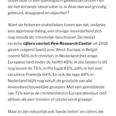
observatie of een (ideologisch gekleurde) droom? En
als het iemands ‘observatie’ is, is deze dan wel grondig
gebeurd, diepgaand en objectief?
Want de feiten en statistieken tonen aan dat, ondanks
een algemene daling, een stevige meerderheid zich
nog steeds als ‘christelijk’ beschouwt. De meest
recente
cijfers van het
Pew Research Center
uit 2018
geven volgend beeld over West-Europa: in België
noemt 56% zich christen, in Nederland (het enige
Europese land onder de helft!) 48%; in zes landen is dit
nog boven de 75%, in Portugal 83%, zelfs in het zeer
seculiere Frankrijk 64%. En ook die lage 48% in
Nederland blijft nog veruit de grootste van alle
levensbeschouwelijke groepen. Met een gemiddelde
van 71% kan je de christenheid in Europa absoluut niet
afdoen als een ‘miniem of uitstervend groepje’.
Maar er zijn natuurlijk ook ‘harde feiten’ en cijfers die