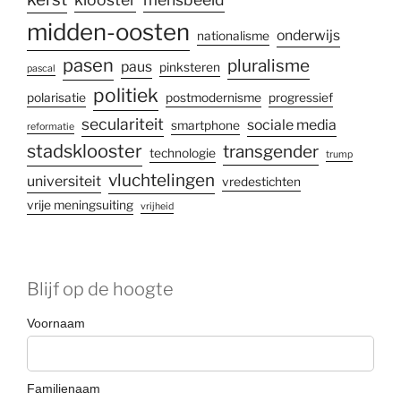
midden-oosten
onderwijs
nationalisme
pasen
pluralisme
paus
pinksteren
pascal
politiek
polarisatie
postmodernisme
progressief
seculariteit
sociale media
smartphone
reformatie
stadsklooster
transgender
technologie
trump
vluchtelingen
universiteit
vredestichten
vrije meningsuiting
vrijheid
Blijf op de hoogte