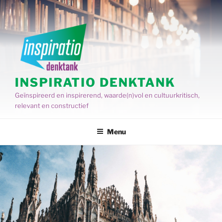
Spring
naar
de
inhoud
INSPIRATIO DENKTANK
Geïnspireerd en inspirerend, waarde(n)vol en cultuurkritisch,
relevant en constructief
Menu