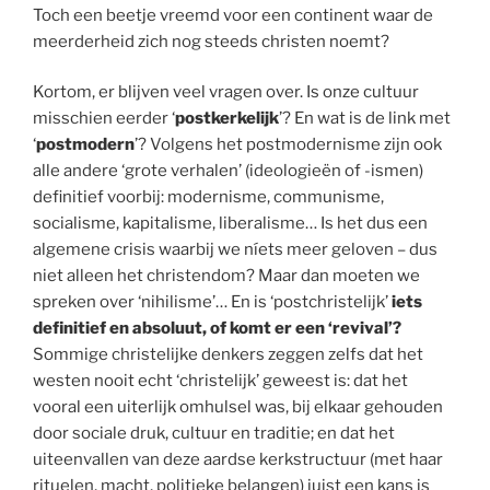
Toch een beetje vreemd voor een continent waar de
meerderheid zich nog steeds christen noemt?
Kortom, er blijven veel vragen over. Is onze cultuur
misschien eerder ‘
postkerkelijk
’? En wat is de link met
‘
postmodern
’? Volgens het postmodernisme zijn ook
alle andere ‘grote verhalen’ (ideologieën of -ismen)
definitief voorbij: modernisme, communisme,
socialisme, kapitalisme, liberalisme… Is het dus een
algemene crisis waarbij we níets meer geloven – dus
niet alleen het christendom? Maar dan moeten we
spreken over ‘nihilisme’… En is ‘postchristelijk’
iets
definitief en absoluut, of komt er een ‘revival’?
Sommige christelijke denkers zeggen zelfs dat het
westen nooit echt ‘christelijk’ geweest is: dat het
vooral een uiterlijk omhulsel was, bij elkaar gehouden
door sociale druk, cultuur en traditie; en dat het
uiteenvallen van deze aardse kerkstructuur (met haar
rituelen, macht, politieke belangen) juist een kans is