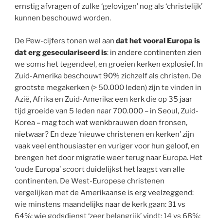
ernstig afvragen of zulke ‘gelovigen’ nog als ‘christelijk’
kunnen beschouwd worden.
De Pew-cijfers tonen wel aan
dat het vooral Europa is
dat erg geseculariseerd is
: in andere continenten zien
we soms het tegendeel, en groeien kerken explosief. In
Zuid-Amerika beschouwt 90% zichzelf als christen. De
grootste megakerken (> 50.000 leden) zijn te vinden in
Azië, Afrika en Zuid-Amerika: een kerk die op 35 jaar
tijd groeide van 5 leden naar 700.000 – in Seoul, Zuid-
Korea – mag toch wat wenkbrauwen doen fronsen,
nietwaar? En deze ‘nieuwe christenen en kerken’ zijn
vaak veel enthousiaster en vuriger voor hun geloof, en
brengen het door migratie weer terug naar Europa. Het
‘oude Europa’ scoort duidelijkst het laagst van alle
continenten. De West-Europese christenen
vergelijken met de Amerikaanse is erg veelzeggend:
wie minstens maandelijks naar de kerk gaan: 31 vs
64%; wie godsdienst ‘zeer belangrijk’ vindt: 14 vs 68%;