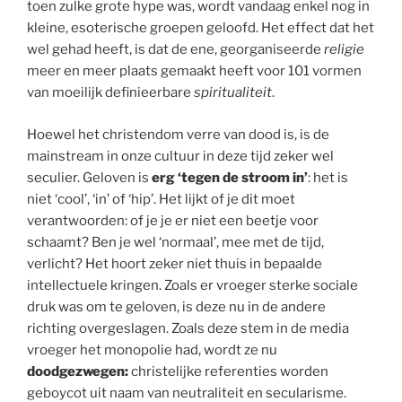
toen zulke grote hype was, wordt vandaag enkel nog in
kleine, esoterische groepen geloofd. Het effect dat het
wel gehad heeft, is dat de ene, georganiseerde
religie
meer en meer plaats gemaakt heeft voor 101 vormen
van moeilijk definieerbare
spiritualiteit
.
Hoewel het christendom verre van dood is, is de
mainstream in onze cultuur in deze tijd zeker wel
seculier. Geloven is
erg ‘tegen de stroom in’
: het is
niet ‘cool’, ‘in’ of ‘hip’. Het lijkt of je dit moet
verantwoorden: of je je er niet een beetje voor
schaamt? Ben je wel ‘normaal’, mee met de tijd,
verlicht? Het hoort zeker niet thuis in bepaalde
intellectuele kringen. Zoals er vroeger sterke sociale
druk was om te geloven, is deze nu in de andere
richting overgeslagen. Zoals deze stem in de media
vroeger het monopolie had, wordt ze nu
doodgezwegen:
christelijke referenties worden
geboycot uit naam van neutraliteit en secularisme.