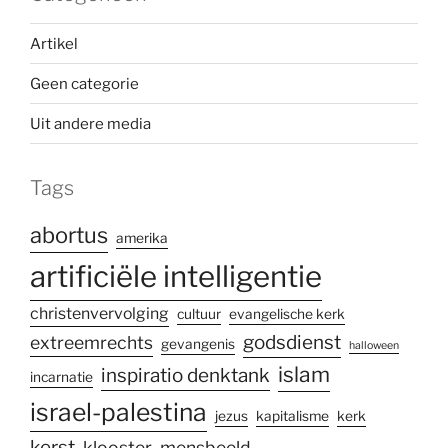
Artikel
Geen categorie
Uit andere media
Tags
abortus
amerika
artificiële intelligentie
christenvervolging
cultuur
evangelische kerk
godsdienst
extreemrechts
gevangenis
halloween
islam
inspiratio denktank
incarnatie
israel-palestina
jezus
kapitalisme
kerk
kerst
klooster
mensbeeld