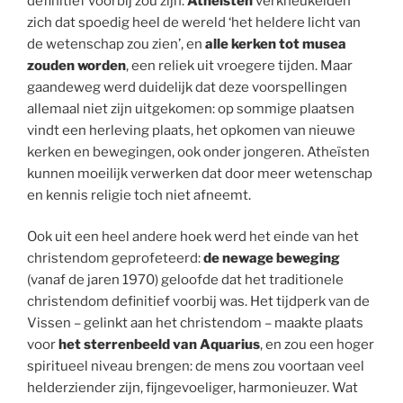
definitief voorbij zou zijn.
Atheïsten
verkneukelden
zich dat spoedig heel de wereld ‘het heldere licht van
de wetenschap zou zien’, en
alle kerken tot musea
zouden worden
, een reliek uit vroegere tijden. Maar
gaandeweg werd duidelijk dat deze voorspellingen
allemaal niet zijn uitgekomen: op sommige plaatsen
vindt een herleving plaats, het opkomen van nieuwe
kerken en bewegingen, ook onder jongeren. Atheïsten
kunnen moeilijk verwerken dat door meer wetenschap
en kennis religie toch niet afneemt.
Ook uit een heel andere hoek werd het einde van het
christendom geprofeteerd:
de newage beweging
(vanaf de jaren 1970) geloofde dat het traditionele
christendom definitief voorbij was. Het tijdperk van de
Vissen – gelinkt aan het christendom – maakte plaats
voor
het sterrenbeeld van Aquarius
, en zou een hoger
spiritueel niveau brengen: de mens zou voortaan veel
helderziender zijn, fijngevoeliger, harmonieuzer. Wat