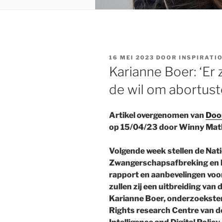
GEPLAATST
16 MEI 2023
DOOR
INSPIRATI
OP
Karianne Boer: ‘Er 
de wil om abortust
Artikel overgenomen van
Doo
op 15/04/23 door Winny Mat
Volgende week stellen de Nat
Zwangerschapsafbreking en 
rapport en aanbevelingen voor
zullen zij een uitbreiding van
Karianne Boer, onderzoekste
Rights research Centre van de