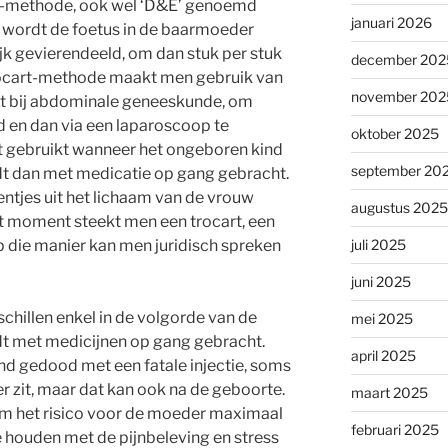
tie-methode, ook wel ‘D&E’ genoemd
januari 2026
.) wordt de foetus in de baarmoeder
ijk gevierendeeld, om dan stuk per stuk
december 202
trocart-methode maakt men gebruik van
november 202
kt bij abdominale geneeskunde, om
d en dan via een laparoscoop te
oktober 2025
 gebruikt wanneer het ongeboren kind
september 20
ordt dan met medicatie op gang gebracht.
ntjes uit het lichaam van de vrouw
augustus 2025
 moment steekt men een trocart, een
juli 2025
Op die manier kan men juridisch spreken
juni 2025
chillen enkel in de volgorde van de
mei 2025
dt met medicijnen op gang gebracht.
april 2025
nd gedood met een fatale injectie, soms
r zit, maar dat kan ook na de geboorte.
maart 2025
 om het risico voor de moeder maximaal
februari 2025
 houden met de pijnbeleving en stress