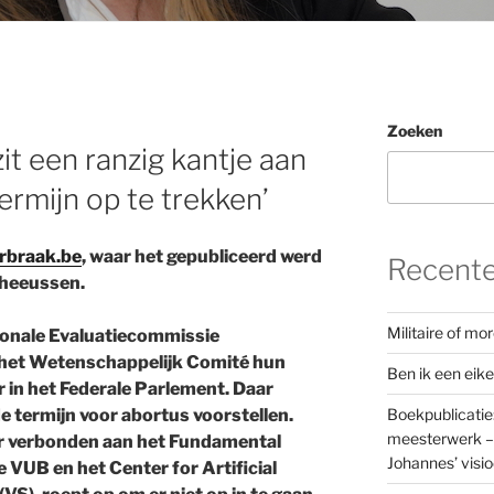
O
Zoeken
zit een ranzig kantje aan
ermijn op te trekken’
rbraak.be
, waar het gepubliceerd werd
Recente
heeussen.
Militaire of m
ionale Evaluatiecommissie
het Wetenschappelijk Comité hun
Ben ik een eik
 in het Federale Parlement. Daar
Boekpublicatie
 de termijn voor abortus voorstellen.
meesterwerk – 
r verbonden aan het Fundamental
Johannes’ visi
 VUB en het Center for Artificial