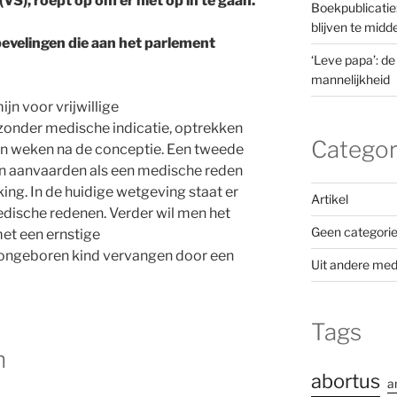
 (VS), roept op om er niet op in te gaan.
Boekpublicatie
blijven te mid
bevelingen die aan het parlement
‘Leve papa’: de
mannelijkheid
jn voor vrijwillige
onder medische indicatie, optrekken
Categor
ien weken na de conceptie. Een tweede
n aanvaarden als een medische reden
g. In de huidige wetgeving staat er
Artikel
dische redenen. Verder wil men het
Geen categori
met een ernstige
ongeboren kind vervangen door een
Uit andere med
Tags
n
abortus
a