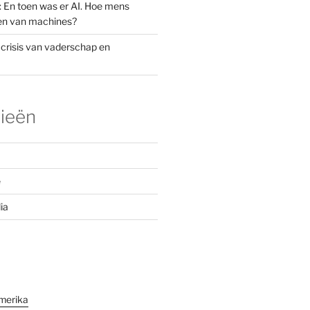
: En toen was er AI. Hoe mens
den van machines?
 crisis van vaderschap en
ieën
e
ia
merika