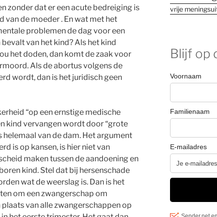
n zonder dat er een acute bedreiging is
vrije meningsui
d van de moeder . En wat met het
entale problemen de dag voor een
evalt van het kind? Als het kind
Blijf op
ou het doden, dan komt de zaak voor
ermoord. Als de abortus volgens de
d wordt, dan is het juridisch geen
ekerheid “op een ernstige medische
n kind vervangen wordt door “grote
 is helemaal van de dam. Het argument
d is op kansen, is hier niet van
rscheid maken tussen de aandoening en
oren kind. Stel dat bij hersenschade
den wat de weerslag is. Dan is het
achten om een zwangerschap om
n plaats van alle zwangerschappen op
 in het eerste trimester. Het gaat dan