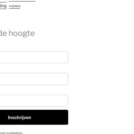
ting
vrijheid
 de hoogte