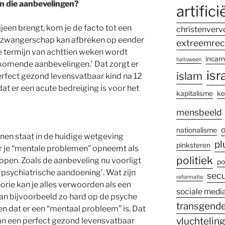
n die aanbevelingen?
artifici
ijeen brengt, kom je de facto tot een
christenverv
een zwangerschap kan afbreken op eender
extreemrec
 termijn van achttien weken wordt
incarn
halloween
jkomende aanbevelingen.’ Dat zorgt er
isr
islam
perfect gezond levensvatbaar kind na 12
t er een acute bedreiging is voor het
kapitalisme
ke
mensbeeld
o
nationalisme
en staat in de huidige wetgeving
pl
pinksteren
r je “mentale problemen” opneemt als
politiek
 open. Zoals de aanbeveling nu voorligt
po
e psychiatrische aandoening’. Wat zijn
secu
reformatie
orie kan je alles verwoorden als een
sociale medi
n bijvoorbeeld zo hard op de psyche
transgende
en dat er een “mentaal probleem” is. Dat
vluchtelin
 van een perfect gezond levensvatbaar