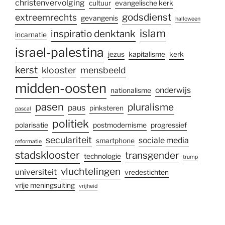
christenvervolging
cultuur
evangelische kerk
godsdienst
extreemrechts
gevangenis
halloween
islam
inspiratio denktank
incarnatie
israel-palestina
jezus
kapitalisme
kerk
kerst
klooster
mensbeeld
midden-oosten
onderwijs
nationalisme
pasen
pluralisme
paus
pinksteren
pascal
politiek
polarisatie
postmodernisme
progressief
seculariteit
sociale media
smartphone
reformatie
stadsklooster
transgender
technologie
trump
vluchtelingen
universiteit
vredestichten
vrije meningsuiting
vrijheid