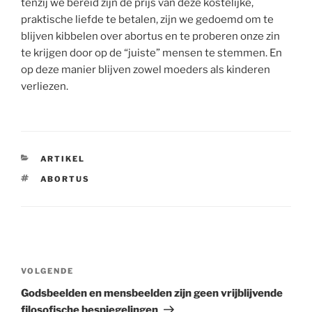
tenzij we bereid zijn de prijs van deze kostelijke,
praktische liefde te betalen, zijn we gedoemd om te
blijven kibbelen over abortus en te proberen onze zin
te krijgen door op de “juiste” mensen te stemmen. En
op deze manier blijven zowel moeders als kinderen
verliezen.
CATEGORIEËN
ARTIKEL
TAGS
ABORTUS
Berichtnavigatie
Volgend
VOLGENDE
bericht
Godsbeelden en mensbeelden zijn geen vrijblijvende
filosofische bespiegelingen