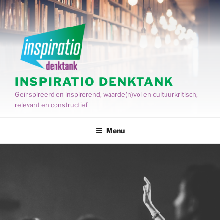
Spring
naar
de
inhoud
INSPIRATIO DENKTANK
Geïnspireerd en inspirerend, waarde(n)vol en cultuurkritisch,
relevant en constructief
Menu