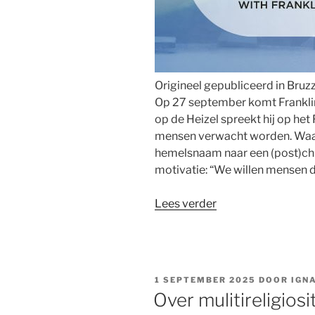
Origineel gepubliceerd in Bruz
Op 27 september komt Franklin
op de Heizel spreekt hij op het
mensen verwacht worden. Waar
hemelsnaam naar een (post)chri
motivatie: “We willen mensen
“Succes
Lees verder
religieuze
festivals
toont
honger
GEPLAATST
1 SEPTEMBER 2025
DOOR
IGN
naar
OP
Over mulitireligiosit
geloof”