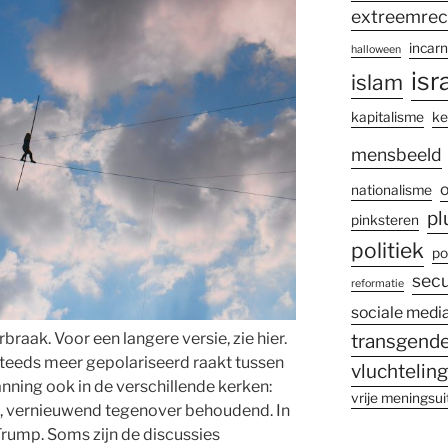
extreemrec
incarn
halloween
isr
islam
kapitalisme
ke
mensbeeld
o
nationalisme
pl
pinksteren
politiek
po
secu
reformatie
sociale medi
raak. Voor een langere versie, zie hier.
transgende
steeds meer gepolariseerd raakt tussen
vluchtelin
spanning ook in de verschillende kerken:
vrije meningsui
, vernieuwend tegenover behoudend. In
Trump. Soms zijn de discussies