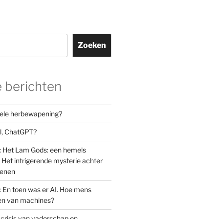
Zoeken
 berichten
orele herbewapening?
el, ChatGPT?
: Het Lam Gods: een hemels
Het intrigerende mysterie achter
oenen
: En toen was er AI. Hoe mens
den van machines?
 crisis van vaderschap en