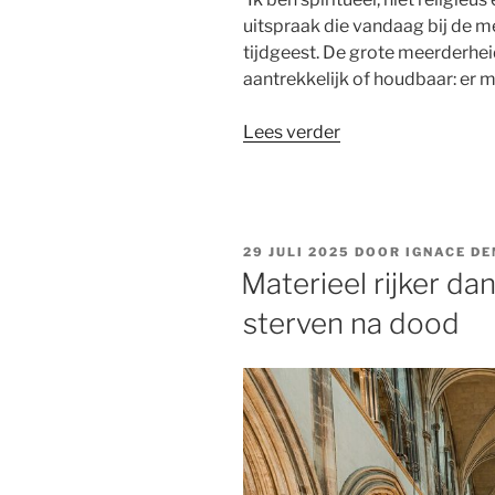
uitspraak die vandaag bij de me
tijdgeest. De grote meerderhei
aantrekkelijk of houdbaar: er m
“Over
Lees verder
mulitireligiositeit,
cafetariareligie
en
spiritueel
GEPLAATST
29 JULI 2025
DOOR
IGNACE D
junkfood”
OP
Materieel rijker dan
sterven na dood