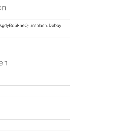
on
-sgdyBq6kheQ-unsplash:
Debby
en