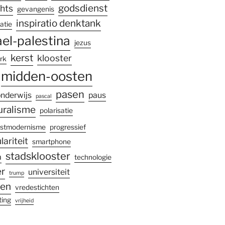
godsdienst
hts
gevangenis
inspiratio denktank
atie
ael-palestina
jezus
kerst
klooster
rk
midden-oosten
pasen
nderwijs
paus
pascal
uralisme
polarisatie
stmodernisme
progressief
lariteit
smartphone
stadsklooster
a
technologie
r
universiteit
trump
gen
vredestichten
ting
vrijheid