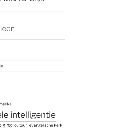
ieën
e
ia
merika
ële intelligentie
olging
cultuur
evangelische kerk