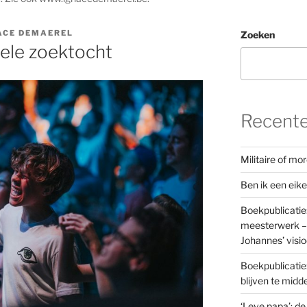
ACE DEMAEREL
Zoeken
uele zoektocht
Recente
Militaire of m
Ben ik een eik
Boekpublicatie
meesterwerk – 
Johannes’ visi
Boekpublicatie
blijven te mid
‘Leve papa’: de