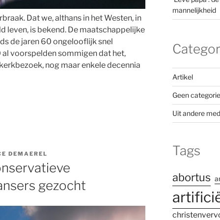
mannelijkheid
braak. Dat we, althans in het Westen, in
d leven, is bekend. De maatschappelijke
nds de jaren 60 ongelooflijk snel
Categor
0 al voorspelden sommigen dat het,
n kerkbezoek, nog maar enkele decennia
Artikel
Geen categori
Uit andere med
Tags
CE DEMAEREL
onservatieve
abortus
a
ansers gezocht
artifici
christenverv