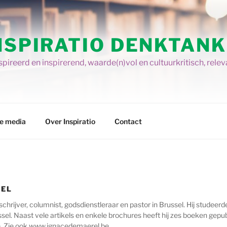
NSPIRATIO DENKTANK
pireerd en inspirerend, waarde(n)vol en cultuurkritisch, relev
re media
Over Inspiratio
Contact
REL
schrijver, columnist, godsdienstleraar en pastor in Brussel. Hij studeer
el. Naast vele artikels en enkele brochures heeft hij zes boeken gepubl
e. Zie ook www.ignacedemaerel.be.