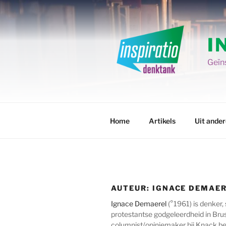
Spring
naar
de
I
inhoud
Geïns
Home
Artikels
Uit ande
AUTEUR:
IGNACE DEMAE
Ignace Demaerel
(°1961) is denker, 
protestantse godgeleerdheid in Bruss
columnist/opiniemaker bij Knack.b