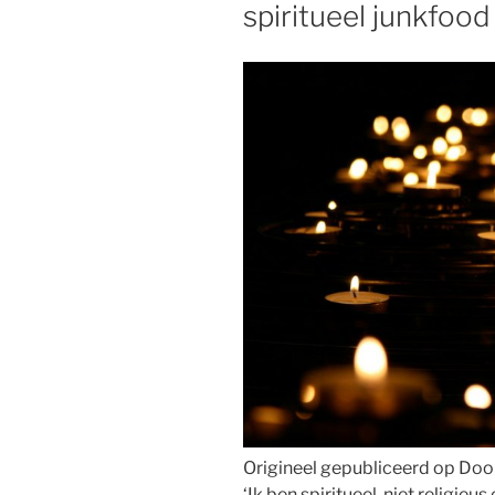
spiritueel junkfood
Origineel gepubliceerd op Doorb
‘Ik ben spiritueel, niet religieus