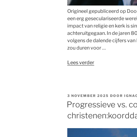
Origineel gepubliceerd op Door
een erg geseculariseerde werel
impact van religie en kerk is si
achteruitgegaan. In de jaren 8
volgens de dalende cijfers va
zou duren voor …
“Jongeren
Lees verder
op
spirituele
zoektocht”
GEPLAATST
3 NOVEMBER 2025
DOOR
IGNA
OP
Progressieve vs. c
christenen:koordd