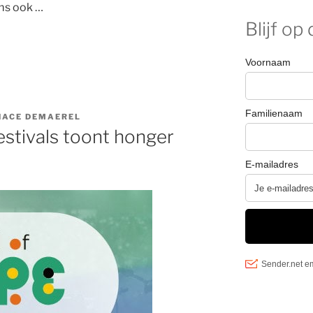
ms ook …
Blijf op
ansers
NACE DEMAEREL
estivals toont honger