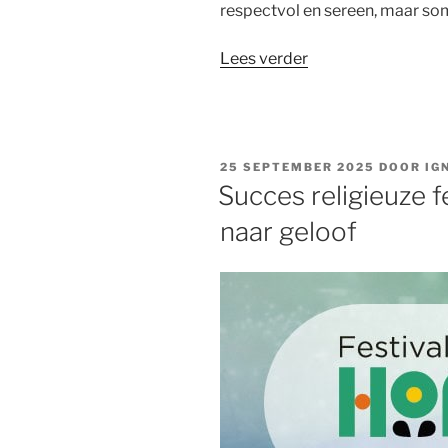
respectvol en sereen, maar so
“Progressieve
Lees verder
vs.
conservatieve
christenen:koordd
gezocht”
GEPLAATST
25 SEPTEMBER 2025
DOOR
IG
OP
Succes religieuze f
naar geloof