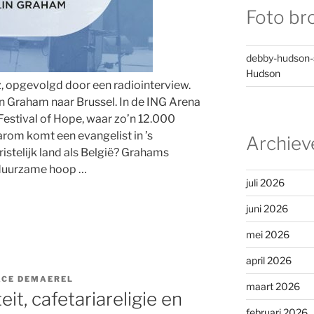
Foto br
debby-hudson
Hudson
z, opgevolgd door een radiointerview.
 Graham naar Brussel. In de ING Arena
 Festival of Hope, waar zo’n 12.000
om komt een evangelist in ’s
Archiev
stelijk land als België? Grahams
 duurzame hoop …
juli 2026
juni 2026
mei 2026
april 2026
ACE DEMAEREL
maart 2026
eit, cafetariareligie en
februari 2026