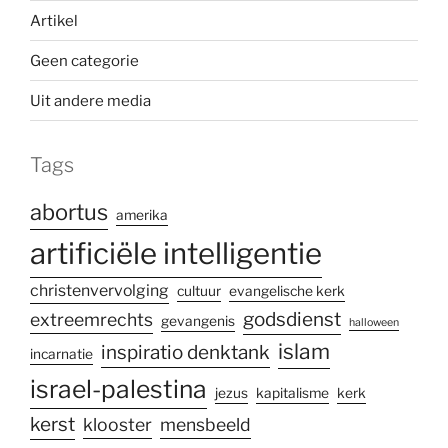
Artikel
Geen categorie
Uit andere media
Tags
abortus
amerika
artificiële intelligentie
christenvervolging
cultuur
evangelische kerk
godsdienst
extreemrechts
gevangenis
halloween
islam
inspiratio denktank
incarnatie
israel-palestina
jezus
kapitalisme
kerk
kerst
klooster
mensbeeld