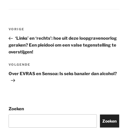
Berichtnavigatie
Vorig
VORIGE
bericht
‘Links’ en ‘rechts’: hoe uit deze loopgravenoorlog
geraken? Een pleidooi om een valse tegenstelling te
overstijgen!
Volgend
VOLGENDE
bericht
Over EVRAS en Sensoa: Is seks banaler dan alcohol?
Zoeken
Zoeken