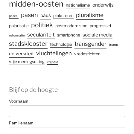
midden-oosten
onderwijs
nationalisme
pasen
pluralisme
paus
pinksteren
pascal
politiek
polarisatie
postmodernisme
progressief
seculariteit
sociale media
smartphone
reformatie
stadsklooster
transgender
technologie
trump
vluchtelingen
universiteit
vredestichten
vrije meningsuiting
vrijheid
Blijf op de hoogte